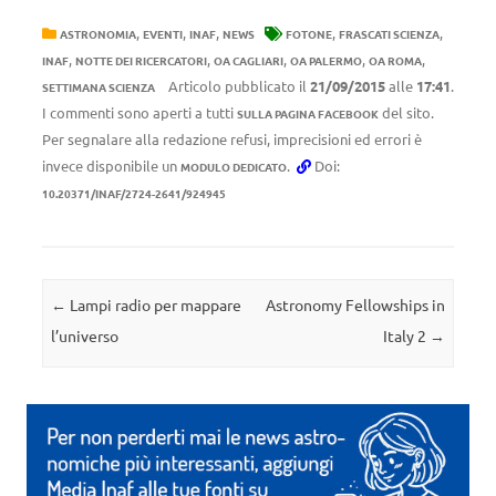
,
,
,
,
,
ASTRONOMIA
EVENTI
INAF
NEWS
FOTONE
FRASCATI SCIENZA
,
,
,
,
,
INAF
NOTTE DEI RICERCATORI
OA CAGLIARI
OA PALERMO
OA ROMA
Articolo pubblicato il
21/09/2015
alle
17:41
.
SETTIMANA SCIENZA
I commenti sono aperti a tutti
del sito.
SULLA PAGINA FACEBOOK
Per segnalare alla redazione refusi, imprecisioni ed errori è
invece disponibile un
.
Doi:
MODULO DEDICATO
10.20371/INAF/2724-2641/924945
Navigazione articolo
←
Lampi radio per mappare
Astronomy Fellowships in
l’universo
Italy 2
→