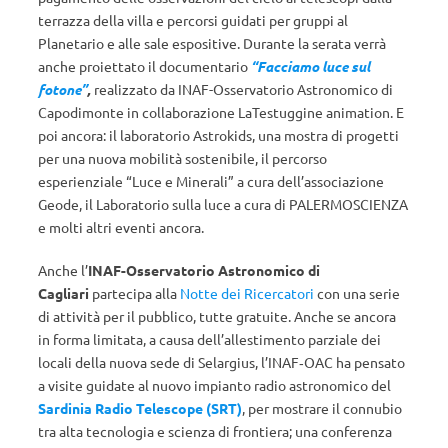
terrazza della villa e percorsi guidati per gruppi al
Planetario e alle sale espositive. Durante la serata verrà
anche proiettato il documentario
“Facciamo luce sul
fotone”
,
realizzato da INAF-Osservatorio Astronomico di
Capodimonte in collaborazione LaTestuggine animation. E
poi ancora: il laboratorio Astrokids, una mostra di progetti
per una nuova mobilità sostenibile, il percorso
esperienziale “Luce e Minerali” a cura dell’associazione
Geode, il Laboratorio sulla luce a cura di PALERMOSCIENZA
e molti altri eventi ancora.
Anche l’
INAF-Osservatorio Astronomico di
Cagliari
partecipa alla
Notte dei Ricercatori
con una serie
di attività per il pubblico, tutte gratuite. Anche se ancora
in forma limitata, a causa dell’allestimento parziale dei
locali della nuova sede di Selargius, l’INAF‐OAC ha pensato
a visite guidate al nuovo impianto radio astronomico del
Sardinia Radio Telescope (SRT)
, per mostrare il connubio
tra alta tecnologia e scienza di frontiera; una conferenza