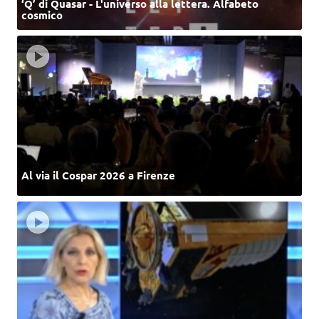
‘Q’ di Quasar - L'universo alla lettera. Alfabeto
cosmico
Al via il Cospar 2026 a Firenze