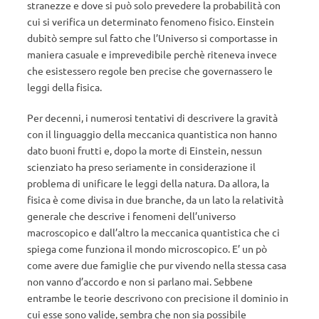
stranezze e dove si può solo prevedere la probabilità con
cui si verifica un determinato fenomeno fisico. Einstein
dubitò sempre sul fatto che l’Universo si comportasse in
maniera casuale e imprevedibile perchè riteneva invece
che esistessero regole ben precise che governassero le
leggi della fisica.
Per decenni, i numerosi tentativi di descrivere la gravità
con il linguaggio della meccanica quantistica non hanno
dato buoni frutti e, dopo la morte di Einstein, nessun
scienziato ha preso seriamente in considerazione il
problema di unificare le leggi della natura. Da allora, la
fisica è come divisa in due branche, da un lato la relatività
generale che descrive i fenomeni dell’universo
macroscopico e dall’altro la meccanica quantistica che ci
spiega come funziona il mondo microscopico. E’ un pò
come avere due famiglie che pur vivendo nella stessa casa
non vanno d’accordo e non si parlano mai. Sebbene
entrambe le teorie descrivono con precisione il dominio in
cui esse sono valide, sembra che non sia possibile