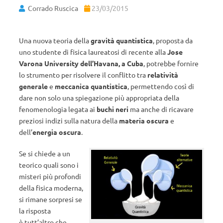
Corrado Ruscica
23/03/2015
Una nuova teoria della
gravità quantistica
, proposta da
uno studente di fisica laureatosi di recente alla
Jose
Varona University dell’Havana, a Cuba
, potrebbe fornire
lo strumento per risolvere il conflitto tra
relatività
generale
e
meccanica quantistica
, permettendo così di
dare non solo una spiegazione più appropriata della
fenomenologia legata ai
buchi neri
ma anche di ricavare
preziosi indizi sulla natura della
materia oscura
e
dell’
energia oscura
.
Se si chiede a un
teorico quali sono i
misteri più profondi
della fisica moderna,
si rimane sorpresi se
la risposta
è tutt’altro che