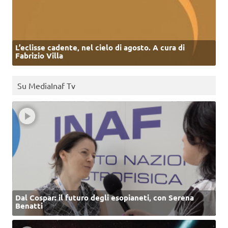
L’eclisse cadente, nel cielo di agosto. A cura di
Fabrizio Villa
Su MediaInaf Tv
Dal Cospar: il futuro degli esopianeti, con Serena
Benatti