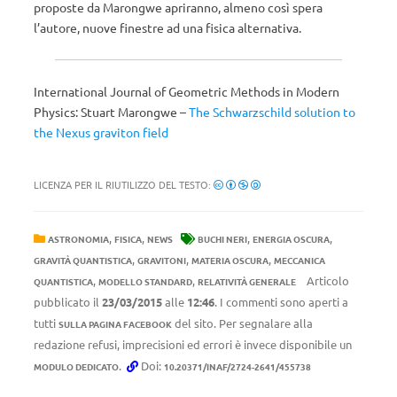
proposte da Marongwe apriranno, almeno così spera
l’autore, nuove finestre ad una fisica alternativa.
International Journal of Geometric Methods in Modern
Physics: Stuart Marongwe –
The Schwarzschild solution to
the Nexus graviton field
LICENZA PER IL RIUTILIZZO DEL TESTO:
,
,
,
,
ASTRONOMIA
FISICA
NEWS
BUCHI NERI
ENERGIA OSCURA
,
,
,
GRAVITÀ QUANTISTICA
GRAVITONI
MATERIA OSCURA
MECCANICA
,
,
Articolo
QUANTISTICA
MODELLO STANDARD
RELATIVITÀ GENERALE
pubblicato il
23/03/2015
alle
12:46
. I commenti sono aperti a
tutti
del sito. Per segnalare alla
SULLA PAGINA FACEBOOK
redazione refusi, imprecisioni ed errori è invece disponibile un
.
Doi:
MODULO DEDICATO
10.20371/INAF/2724-2641/455738