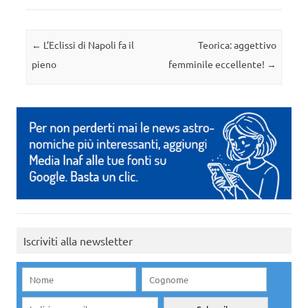
Navigazione articolo
←
L’Eclissi di Napoli fa il
Teorica: aggettivo
pieno
femminile eccellente!
→
Iscriviti alla newsletter