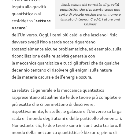
Illustrazione del concetto di gravità
legata alla gravità
quantistica che si presenta come una
quantistica o al
sorta di piccola nicchia per un numero
limitato di teorici. Credit: Future and
cosiddetto “
settore
Cosmos
oscuro
”
dell’Universo. Oggi, i temi più caldi e che lasciano i fisici
davvero svegli fino a tarda notte riguardano
sostanzialmente alcune problematiche, ad esempio, sulla
riconciliazione della relatività generale con
la meccanica quantistica e tutti gli sforzi che da qualche
decennio tentano di risolvere gli enigmi sulla natura
della materia oscura e dell’energia oscura.
La relatività generale e la meccanica quantistica
rappresentano attualmente le due teorie più complete e
più esatte che ci permettono di descrivere,
rispettivamente, le stelle, le galassie e l’Universo su larga
scala e il mondo degli atomi e delle particelle elementari.
Nonostante ciò, le due teorie sono in contrasto tra loro. Il
mondo della meccanica quantistica è bizzarro, pieno di