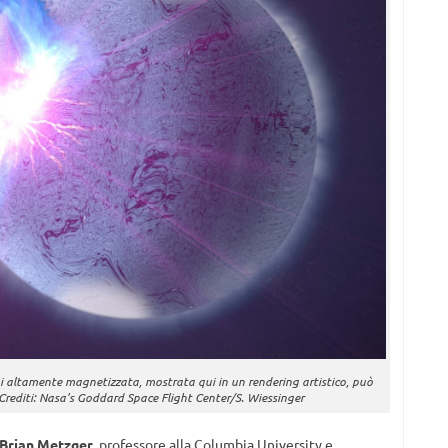
ni altamente magnetizzata, mostrata qui in un rendering artistico, può
 Crediti: Nasa’s Goddard Space Flight Center/S. Wiessinger
Brian Metzger
, professore alla Columbia University e