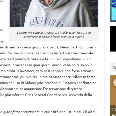
più
Sgr
Sandro Mereghetti, ricercatore Inaf presso l’Istituto di
astrofisica spaziale e fisica cosmica a Milano
ra.
aio di mesi e diversi gruppi di ricerca, Mereghetti compreso,
iali. Poi una coincidenza cosmica ha fatto sì che il segnale
ta tra il pranzo di Natale e la vigilia di capodanno. «È un
ssere in vacanza in quei giorni, quindi ci ha colti un po’ di
A
amo pronti a lavorarci, però se il segnale non fosse arrivato
remmo stati più svelti». In realtà Mereghetti, allora in forza
cosmica del Cnr di Milano (che sarebbe di lì a poco confluito nel
collaboratori, ad annunciare l’osservazione di questo
lla piattaforma Gcn (General Coordinates Network) della
L’
to
giant flare
a stuzzicare la curiosità degli studiosi. Gli altri
ag