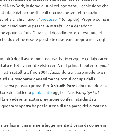
te di New York, insieme ai suoi collaboratori, l’esplosione che
ateriale dalla superficie di una magnetar nello spazio
strofisici chiamano il “
processo r
” (o rapido). Proprio come in
omici radioattivi pesanti e instabili, che decadono
me appunto l’oro. Durante il decadimento, questi nuclei
che dovrebbe essere possibile osservare proprio nei raggi
omunità degli astronomi osservativi, Metzger e collaboratori
stato effettivamente visto vent’anni prima: il potente
giant
altri satelliti a fine 2004. L’accordo tra il loro modello e i
 studia le magnetar generalmente non si occupa della
ci aveva pensato prima. Per
Anirudh Patel
, dottorando alla
tore dell’articolo
pubblicato
oggi su
The Astrophysical
ibile vedere la nostra previsione confermata dai dati
questa scoperta ha per la storia di una parte della materia
 a tre fasi in una maniera leggermente diversa da come era