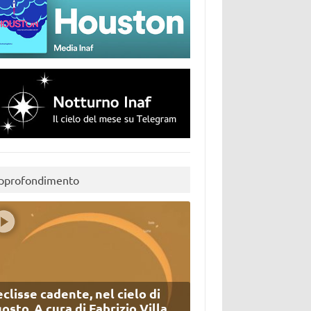
pprofondimento
eclisse cadente, nel cielo di
osto. A cura di Fabrizio Villa