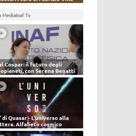
u MediaInaf Tv
l Cospar: il futuro degli
sopianeti, con Serena Benatti
’ di Quasar - L'universo alla
ettera. Alfabeto cosmico