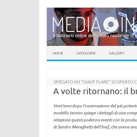
Il notiziario online dell’Istituto nazionale di 
Vai al contenuto
HOME
CATEGORIE
GALLERY
SPIEGATO UN “GIANT FLARE” SCOPERTO C
A volte ritornano: il 
Vent'anni dopo l'osservazione del più potent
modello teorico spiega i dettagli di una com
relazione questi poderosi eventi con la produ
di Sandro Mereghetti dell'Inaf, che aveva anali