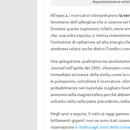
Rappresentazione artistic
All’epoca, i ricercatori interpretarono
la te
fenomeno dell’
afterglow
che si osserva nei
Durante queste esplosioni, infatti, viene em
che, una volta espulsa, si riversa violente
l’emissione di radiazione ad alta energia ch
sembrava celarsi anche dietro l’inedito co
Una spiegazione qualitativa ma assolutame
Journal
nell’aprile del 2005. «Avevamo con
immediate vicinanze della stella, come la 
le pulsazioni», sottolinea il ricercatore. «D
probabilmente nel materiale scagliato fuori
avveniva nella magnetosfera perché abbiamo
soltanto nella nella parte precedente, nella
Negli anni a seguire, il cielo ai raggi gamma
brillamenti giganti: non ne sono stati osserv
osservazione
è risalita agli onori della cron