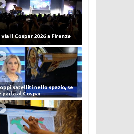
 via il Cospar 2026 a Firenze
oppi satelliti nello spazio, se
 parla al Cospar