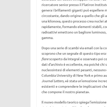
ricercatore senior presso il Flatiron Institu
genera i brillamenti giganti può espellere m
circostante, dando origine a quello che gli a
una kilonova, questo processo crea nuclei at
rapidamente, formando elementi stabili, co
radioattivi emettono un bagliore luminoso, 
gamma.
Dopo una serie di scambi via email con la c
scoprono che un segnale di questo tipo era 
flare
scoperto da Integral e osservato poi con 
dati d’archivio è eccellente, ma poiché chi
nucleosintesi di elementi pesanti, nessuno 
Columbia University di New York e primo au
Journal Letters,
«è stata un’emozione incred
esistenti e comprendere le implicazioni che 
che compone il nostro pianeta»
.
Il nuovo modello teorico spiega l’emissione