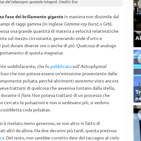
a del telescopio spaziale Integral. Crediti: Esa
rza fase del brillamento gigante
in maniera non dissimile dal
 lampi di raggi gamma (in inglese
Gamma-ray burst
, o Grb).
essa una grande quantità di materia a velocità relativistiche
Al
mente sul mezzo circostante, generando onde d’urto e
e può durare diverse ore o anche di più. Qualcosa di analogo
mportamento di questa magnetar.
nte soddisfacente, che fu
pubblicata
sull’
Astrophysical
cluso che non poteva essere un’emissione proveniente dalle
componente pulsata, perché altrimenti avremmo visto ancora
oveva trattarsi di qualcosa che avveniva lontano dalla stella,
Tr
 durante il
flare
. Non poteva trattarsi di un processo che
ne
 cercato le pulsazioni e non si vedevano più, si vedono
 cosiddetta coda pulsata».
 si è rivelato meno generoso, se non altro in fatto di
ati altri da allora. Ma due decenni più tardi, questa preziosa
aca
. Del resto, non sarebbe corretto dare del taccagno al cielo