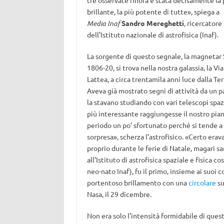
tre osservate finora è stata decisamente la 
brillante, la più potente di tutte», spiega a
Media Inaf
Sandro Mereghetti
, ricercatore
dell’Istituto nazionale di astrofisica (Inaf).
La sorgente di questo segnale, la magnetar 
1806-20, si trova nella nostra galassia, la Via
Lattea, a circa trentamila anni luce dalla Ter
Aveva già mostrato segni di attività da un p
la stavano studiando con vari telescopi spaz
più interessante raggiungesse il nostro piane
periodo un po’ sfortunato perché si tende a e
sorpresa», scherza l’astrofisico. «Certo erav
proprio durante le ferie di Natale, magari sa
all’Istituto di astrofisica spaziale e fisica 
neo-nato Inaf), fu il primo, insieme ai suoi 
portentoso brillamento con una
circolare
su
Nasa, il 29 dicembre.
Non era solo l’intensità formidabile di ques