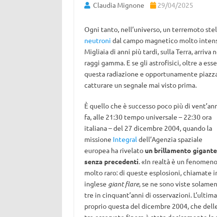
Claudia Mignone
29/04/2025
Ogni tanto, nell’universo, un terremoto stel
neutroni
dal campo magnetico molto intenso
Migliaia di anni più tardi, sulla Terra, arriv
raggi gamma. E se gli astrofisici, oltre a es
questa radiazione e opportunamente piazzat
catturare un segnale mai visto prima.
È quello che è successo poco più di vent’an
fa, alle 21:30 tempo universale – 22:30 ora
italiana – del 27 dicembre 2004, quando la
missione
Integral
dell’Agenzia spaziale
europea ha rivelato
un brillamento gigante
senza precedenti
. «In realtà è un fenomen
molto raro: di queste esplosioni, chiamate i
inglese
giant flare
, se ne sono viste solame
tre in cinquant’anni di osservazioni. L’ultima
proprio questa del dicembre 2004, che dell