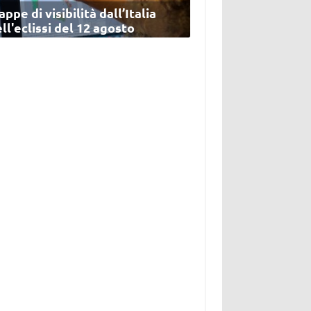
ppe di visibilità dall’Italia
ll'eclissi del 12 agosto