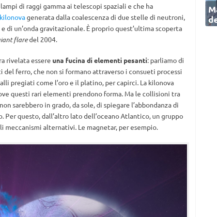
lampi di raggi gamma ai telescopi spaziali e che ha
Ma
 kilonova
generata dalla coalescenza di due stelle di neutroni,
de
 e di un’onda gravitazionale. È proprio quest’ultima scoperta
iant flare
del 2004.
ra rivelata essere
una fucina di elementi pesanti
: parliamo di
 del ferro, che non si formano attraverso i consueti processi
lli pregiati come l’oro e il platino, per capirci. La kilonova
ve questi rari elementi prendono forma. Ma le collisioni tra
 non sarebbero in grado, da sole, di spiegare l’abbondanza di
. Per questo, dall’altro lato dell’oceano Atlantico, un gruppo
ibili meccanismi alternativi. Le magnetar, per esempio.