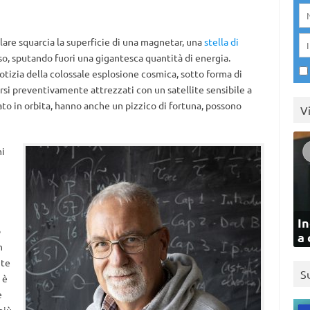
lare squarcia la superficie di una magnetar, una
stella di
, sputando fuori una gigantesca quantità di energia.
a notizia della colossale esplosione cosmica, sotto forma di
sersi preventivamente attrezzati con un satellite sensibile a
o in orbita, hanno anche un pizzico di fortuna, possono
V
ni
In
o
a 
n
nte
S
 è
e