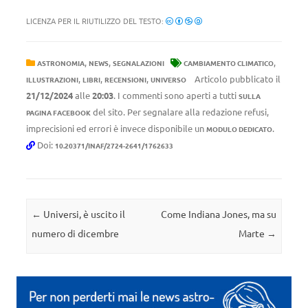
LICENZA PER IL RIUTILIZZO DEL TESTO:
,
,
,
ASTRONOMIA
NEWS
SEGNALAZIONI
CAMBIAMENTO CLIMATICO
,
,
,
Articolo pubblicato il
ILLUSTRAZIONI
LIBRI
RECENSIONI
UNIVERSO
21/12/2024
alle
20:03
. I commenti sono aperti a tutti
SULLA
del sito. Per segnalare alla redazione refusi,
PAGINA FACEBOOK
imprecisioni ed errori è invece disponibile un
.
MODULO DEDICATO
Doi:
10.20371/INAF/2724-2641/1762633
Navigazione articolo
←
Universi, è uscito il
Come Indiana Jones, ma su
numero di dicembre
Marte
→