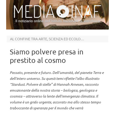
Il notiziario online dell’Istituto nazionale di astrofisica
Vai al contenuto
AL CONFINE TRA ARTE, SCIENZA ED ECOLOGIA. IN LIBRERIA
Siamo polvere presa in
prestito al cosmo
Passato, presente e futuro. Dell'umanità, del pianeta Terra e
dell'intero universo. Su questi temi riflette l'albo illustrato
“Stardust. Polvere di stelle” di Hannah Arnesen, racconto
emozionante della nostra storia – biologica, geologica e
cosmica – attraverso la lente dell'emergenza climatica. Il
volume è un grido urgente, accorato ma allo stesso tempo
traboccante di speranza per il mondo che verrà