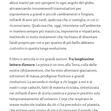
abissi marini per poi spingersi in ogni angolo del globo,
attraversando innumerevoli trasmutazioni per
sopravvivere a grandi e piccoli cambiamenti e forgiare,
miliardi di anni più tardi, qualcosa che ci somiglia, in cui ci
riconosciamo. Qualcosa che, oggi, interviene sull’ambiente
in maniera sempre più massiccia, imponente e impattante,
mettendo in moto mutamenti che rischiano di diventare
fatali proprio per noi e per quanto di più bello abbiamo
costruito in questa lunga evoluzione.
Il libro si articola in tre grandi sezioni.
Tre lunghissime
lettere d’amore
. La prima è un inno alla Terra, culla delle
nostre (dis)avventure, che ha visto alternarsi glaciazioni,
estinzioni di massa, prodigiose fioriture e grandi
rivoluzioni. La seconda si rivolge a chi legge: a noi e ai
nostri corpi caduchi, fatti di materia riciclata, sintetizzata
nei miliardi d’anni di storia cosmica e presa in prestito solo
temporaneamente all’universo. Corpi che respirano le
stesse molecole inalate da chi ci ha preceduto sul pianeta,
che esitano ogni giorno di più a riconoscere il mondo che