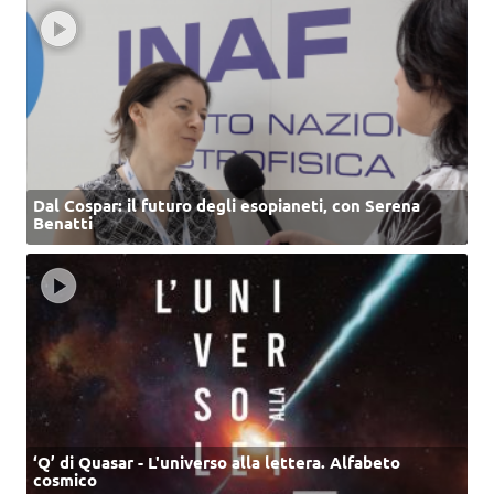
Dal Cospar: il futuro degli esopianeti, con Serena
Benatti
‘Q’ di Quasar - L'universo alla lettera. Alfabeto
cosmico