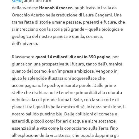
stelle
, albo illustrato
della svedese
Hannah Arnesen
, pubblicato in Italia da
Orecchio Acerbo nella traduzione di Laura Cangemi. Una
trama fatta di storie umane passate, presenti e future, che
si intrecciano con la storia più grande – quella biologica e
geologica del nostro pianeta e quella, cosmica,
dell’universo.
Riassumere
quasi 14 miliardi di anni in 350 pagine
, per
giunta con una prospettiva sul futuro, tanto dell’umanità
quanto del cosmo, è un’impresa ambiziosa. Vengono in
aiuto le splendide illustrazioni acquerellate che
accompagnano le poche, misurate parole. Dalle prime
stelle che rischiarano le tenebre primordiali alla colorata
nebulosa da cui prende forma il Sole, con la sua corte di
pianeti tra i quali fa bella mostra di sé, in terza posizione, il
nostro pallido puntino blu. Dalle collisioni di comete e
asteroidi, piccoli corpi forieri d’acqua e altre sostanze
essenziali alla vita come la conosciamo sulla Terra, fino
all’esplosione della vita stessa, che popola dapprima gli