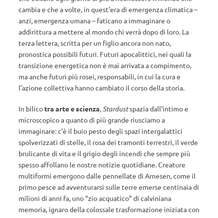
cambia e che a volte, in quest’era di emergenza climatica –
anzi, emergenza umana – faticano a immaginare o
addirittura a mettere al mondo chi verrà dopo di loro. La
terza lettera, scritta per un figlio ancora non nato,
pronostica possibili futuri. Futuri apocalittici, nei quali la
transizione energetica non è mai arrivata a compimento,
ma anche futuri più rosei, responsabili, in cui la cura e
l’azione collettiva hanno cambiato il corso della storia.
In bilico
tra arte e scienza
,
Stardust
spazia dall’intimo e
microscopico a quanto di più grande riusciamo a
immaginare: c’è il buio pesto degli spazi intergalattici
spolverizzati di stelle, il rosa dei tramonti terrestri, il verde
brulicante di vita e il grigio degli incendi che sempre più
spesso affollano le nostre notizie quotidiane. Creature
multiformi emergono dalle pennellate di Arnesen, come il
primo pesce ad avventurarsi sulle terre emerse centinaia di
milioni di anni fa, uno “zio acquatico” di calviniana
memoria, ignaro della colossale trasformazione iniziata con