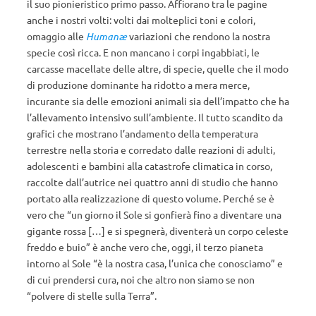
il suo pionieristico primo passo. Affiorano tra le pagine
anche i nostri volti: volti dai molteplici toni e colori,
omaggio alle
Humanæ
variazioni che rendono la nostra
specie così ricca. E non mancano i corpi ingabbiati, le
carcasse macellate delle altre, di specie, quelle che il modo
di produzione dominante ha ridotto a mera merce,
incurante sia delle emozioni animali sia dell’impatto che ha
l’allevamento intensivo sull’ambiente. Il tutto scandito da
grafici che mostrano l’andamento della temperatura
terrestre nella storia e corredato dalle reazioni di adulti,
adolescenti e bambini alla catastrofe climatica in corso,
raccolte dall’autrice nei quattro anni di studio che hanno
portato alla realizzazione di questo volume. Perché se è
vero che “un giorno il Sole si gonfierà fino a diventare una
gigante rossa […] e si spegnerà, diventerà un corpo celeste
freddo e buio” è anche vero che, oggi, il terzo pianeta
intorno al Sole “è la nostra casa, l’unica che conosciamo” e
di cui prendersi cura, noi che altro non siamo se non
“polvere di stelle sulla Terra”.