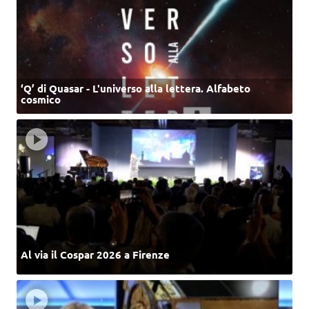
‘Q’ di Quasar - L'universo alla lettera. Alfabeto
cosmico
Al via il Cospar 2026 a Firenze