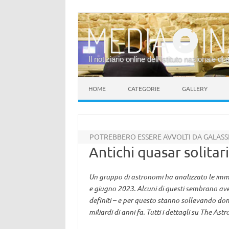
Il notiziario online dell’Istituto nazionale di 
Vai al contenuto
HOME
CATEGORIE
GALLERY
POTREBBERO ESSERE AVVOLTI DA GALASS
Antichi quasar solitari
Un gruppo di astronomi ha analizzato le imma
e giugno 2023. Alcuni di questi sembrano aver
definiti – e per questo stanno sollevando do
miliardi di anni fa. Tutti i dettagli su The Ast