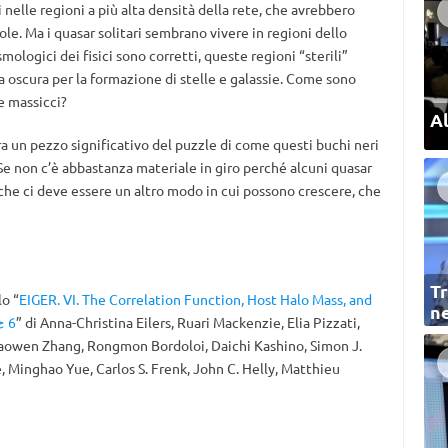
 nelle regioni a più alta densità della rete, che avrebbero
le. Ma i quasar solitari sembrano vivere in regioni dello
ologici dei fisici sono corretti, queste regioni “sterili”
 oscura per la formazione di stelle e galassie. Come sono
e massicci?
Al
a un pezzo significativo del puzzle di come questi buchi neri
Se non c’è abbastanza materiale in giro perché alcuni quasar
he ci deve essere un altro modo in cui possono crescere, che
Tr
lo “
EIGER. VI. The Correlation Function, Host Halo Mass, and
ne
≳ 6
” di Anna-Christina Eilers, Ruari Mackenzie, Elia Pizzati,
aowen Zhang, Rongmon Bordoloi, Daichi Kashino, Simon J.
e, Minghao Yue, Carlos S. Frenk, John C. Helly, Matthieu