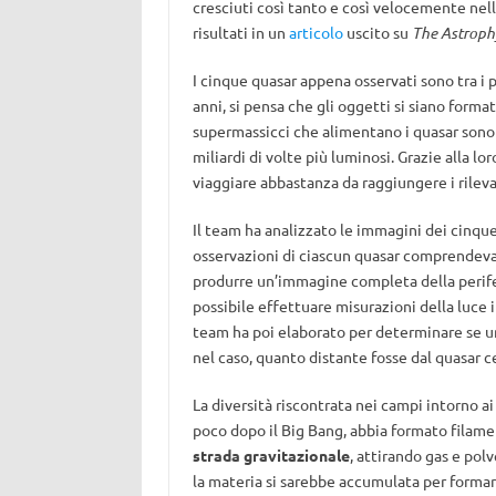
cresciuti così tanto e così velocemente nell
risultati in un
articolo
uscito su
The Astroph
I cinque quasar appena osservati sono tra i pi
anni, si pensa che gli oggetti si siano formati
supermassicci che alimentano i quasar sono u
miliardi di volte più luminosi. Grazie alla lo
viaggiare abbastanza da raggiungere i rileva
Il team ha analizzato le immagini dei cinqu
osservazioni di ciascun quasar comprendeva
produrre un’immagine completa della perifer
possibile effettuare misurazioni della luce 
team ha poi elaborato per determinare se u
nel caso, quanto distante fosse dal quasar c
La diversità riscontrata nei campi intorno ai
poco dopo il Big Bang, abbia formato filame
strada gravitazionale
, attirando gas e pol
la materia si sarebbe accumulata per formare