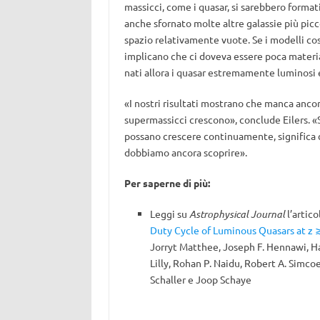
massicci, come i quasar, si sarebbero formati
anche sfornato molte altre galassie più picco
spazio relativamente vuote. Se i modelli cosm
implicano che ci doveva essere poca materia
nati allora i quasar estremamente luminosi 
«I nostri risultati mostrano che manca ancor
supermassicci crescono», conclude Eilers. «
possano crescere continuamente, significa c
dobbiamo ancora scoprire».
Per saperne di più:
Leggi su
Astrophysical Journal
l’artico
Duty Cycle of Luminous Quasars at z 
Jorryt Matthee, Joseph F. Hennawi, H
Lilly, Rohan P. Naidu, Robert A. Simco
Schaller e Joop Schaye