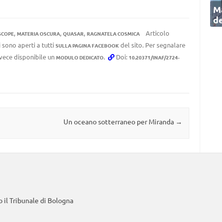
Ma
de
,
,
,
Articolo
SCOPE
MATERIA OSCURA
QUASAR
RAGNATELA COSMICA
 sono aperti a tutti
del sito. Per segnalare
SULLA PAGINA FACEBOOK
invece disponibile un
.
Doi:
MODULO DEDICATO
10.20371/INAF/2724-
Un oceano sotterraneo per Miranda
→
 il Tribunale di Bologna