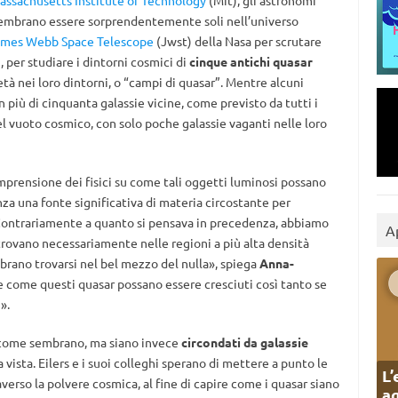
assachusetts Institute of Technology
(Mit), gli astronomi
sembrano essere sorprendentemente soli nell’universo
ames Webb Space Telescope
(Jwst) della Nasa per scrutare
, per studiare i dintorni cosmici di
cinque antichi quasar
à nei loro dintorni, o “campi di quasar”. Mentre alcuni
 più di cinquanta galassie vicine, come previsto da tutti i
el vuoto cosmico, con solo poche galassie vaganti nelle loro
mprensione dei fisici su come tali oggetti luminosi possano
nza una fonte significativa di materia circostante per
«Contrariamente a quanto si pensava in precedenza, abbiamo
A
trovano necessariamente nelle regioni a più alta densità
mbrano trovarsi nel bel mezzo del nulla», spiega
Anna-
re come questi quasar possano essere cresciuti così tanto se
».
ri come sembrano, ma siano invece
circondati da galassie
 vista. Eilers e i suoi colleghi sperano di mettere a punto le
L’
verso la polvere cosmica, al fine di capire come i quasar siano
ag