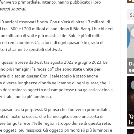
’universo primordiale. Intanto, hanno pubblicato i loro
ysical Journal
.
S
ù antichi osservati finora. Con un’età di oltre 13 miliardi di
 tra i 600 e i 700 milioni di anni dopo il Big Bang. I buchi neri
n miliardo di volte più massicci del Sole e più di mille
ro estrema luminosità, la luce di ogni quasar è in grado di
tori altamente sensibili del Jwst.
e quasar riprese da Jwst tra agosto 2022 e giugno 2023. Le
Da
no più immagini “a mosaico” che sono state unite per
e
ia di ciascun quasar. Con il telescopio è stato anche
in diverse lunghezze d’onda nel campo di ogni quasar, che il
n determinato oggetto nel campo fosse una galassia vicina e,
entrale, molto più luminoso.
 quasar lascia perplessi. Si pensa che l’universo primordiale,
‘Q
nti di materia oscura che hanno agito come una sorta di
l
vere lungo la rete. Nelle regioni troppo dense di questa rete,
 oggetti più massicci. Gli oggetti primordiali più luminosi e