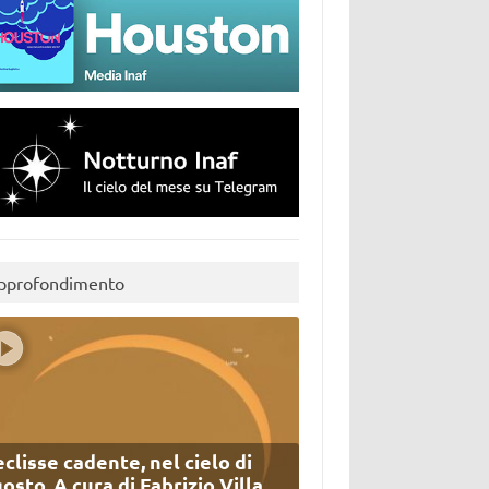
pprofondimento
eclisse cadente, nel cielo di
osto. A cura di Fabrizio Villa