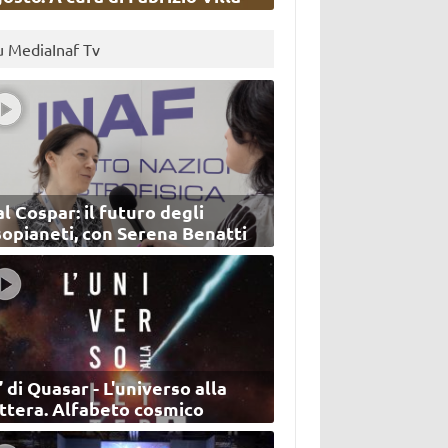
u MediaInaf Tv
l Cospar: il futuro degli
sopianeti, con Serena Benatti
’ di Quasar - L'universo alla
ettera. Alfabeto cosmico