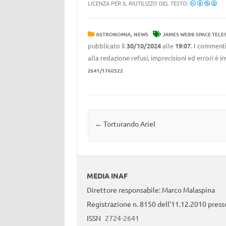
LICENZA PER IL RIUTILIZZO DEL TESTO:
,
ASTRONOMIA
NEWS
JAMES WEBB SPACE TELE
pubblicato il
30/10/2024
alle
19:07
. I commenti
alla redazione refusi, imprecisioni ed errori è 
2641/1760522
Navigazione articolo
←
Torturando Ariel
MEDIA INAF
Direttore responsabile: Marco Malaspina
Registrazione n. 8150 dell’11.12.2010 presso
ISSN
2724-2641