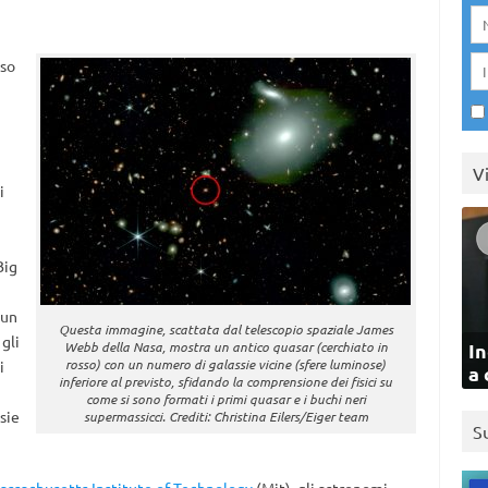
oso
i
V
i
Big
 un
Questa immagine, scattata dal telescopio spaziale James
gli
Webb della Nasa, mostra un antico quasar (cerchiato in
In
rosso) con un numero di galassie vicine (sfere luminose)
i
a 
inferiore al previsto, sfidando la comprensione dei fisici su
come si sono formati i primi quasar e i buchi neri
sie
supermassicci. Crediti: Christina Eilers/Eiger team
S