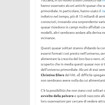
Tuttavia, in un nuovo studio condotto dal
M
hanno osservato alcuni antichi quasar che 
primordiale. In particolare, hanno usato il
J
indietro nel tempo, più di 13 miliardi di anni
conosciuti, trovando una sorprendente variet
quasar risiedono in campi molto affollati con
modelli, altri sembrano andare alla deriva n
vicinanze.
Questi quasar solitari stanno sfidando la co
essersi formati così presto nell’universo, se
alimentare la crescita del loro buco nero. 
scoperto che in media questi quasar non si 
dell’universo primordiale. Alcuni di essi se
Christina Eilers
del Mit. «È difficile spiega
non sembrano avere nulla da cui alimentarsi
C’è la possibilità che non siano così solita
avvolte dalla polvere
e quindi nascoste alla
loro osservazioni per cercare di vedere attra