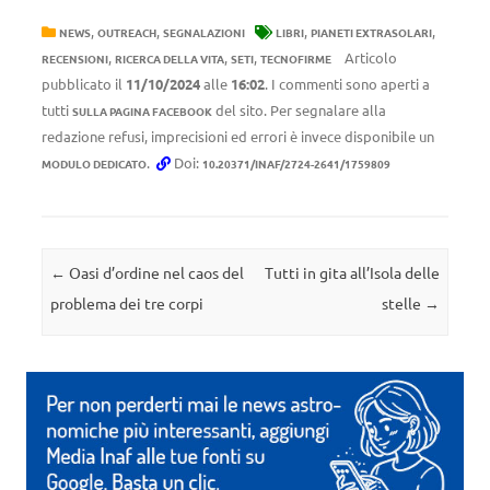
,
,
,
,
NEWS
OUTREACH
SEGNALAZIONI
LIBRI
PIANETI EXTRASOLARI
,
,
,
Articolo
RECENSIONI
RICERCA DELLA VITA
SETI
TECNOFIRME
pubblicato il
11/10/2024
alle
16:02
. I commenti sono aperti a
tutti
del sito. Per segnalare alla
SULLA PAGINA FACEBOOK
redazione refusi, imprecisioni ed errori è invece disponibile un
.
Doi:
MODULO DEDICATO
10.20371/INAF/2724-2641/1759809
Navigazione articolo
←
Oasi d’ordine nel caos del
Tutti in gita all’Isola delle
problema dei tre corpi
stelle
→