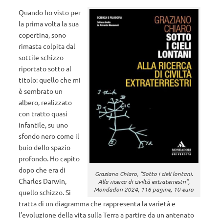
Quando ho visto per
la prima volta la sua
copertina, sono
rimasta colpita dal
sottile schizzo
riportato sotto al
titolo: quello che mi
è sembrato un
albero, realizzato
con tratto quasi
infantile, su uno
sfondo nero come il
buio dello spazio
profondo. Ho capito
dopo che era di
Graziano Chiaro, “Sotto i cieli lontani.
Charles Darwin,
Alla ricerca di civiltà extraterrestri”,
Mondadori 2024, 116 pagine, 10 euro
quello schizzo. Si
tratta di un diagramma che rappresenta la varietà e
l’evoluzione della vita sulla Terra a partire da un antenato