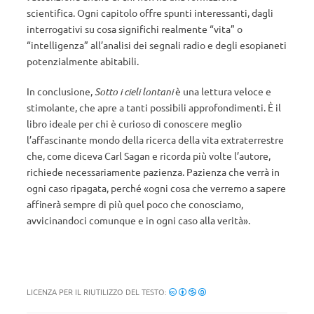
scientifica. Ogni capitolo offre spunti interessanti, dagli
interrogativi su cosa significhi realmente “vita” o
“intelligenza” all’analisi dei segnali radio e degli esopianeti
potenzialmente abitabili.
In conclusione,
Sotto i cieli lontani
è una lettura veloce e
stimolante, che apre a tanti possibili approfondimenti. È il
libro ideale per chi è curioso di conoscere meglio
l’affascinante mondo della ricerca della vita extraterrestre
che, come diceva Carl Sagan e ricorda più volte l’autore,
richiede necessariamente pazienza. Pazienza che verrà in
ogni caso ripagata, perché «ogni cosa che verremo a sapere
affinerà sempre di più quel poco che conosciamo,
avvicinandoci comunque e in ogni caso alla verità».
LICENZA PER IL RIUTILIZZO DEL TESTO: