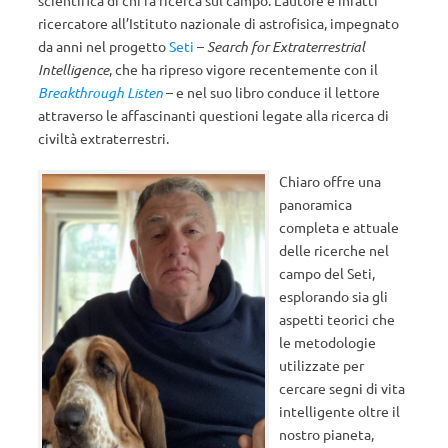
scientifica di chi fa ricerca sul campo. L’autore è infatti
ricercatore all’Istituto nazionale di astrofisica, impegnato
da anni nel progetto
Seti
–
Search for Extraterrestrial
Intelligence
, che ha ripreso vigore recentemente con il
Breakthrough Listen
– e nel suo libro conduce il lettore
attraverso le affascinanti questioni legate alla ricerca di
civiltà extraterrestri.
Chiaro offre una
panoramica
completa e attuale
delle ricerche nel
campo del Seti,
esplorando sia gli
aspetti teorici che
le metodologie
utilizzate per
cercare segni di vita
intelligente oltre il
nostro pianeta,