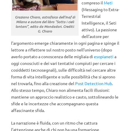
compreso il
Meti
(Messaging to Extra-
Terrestrial
Graziano Chiaro, astrofisico dell’Inaf di
Milano e autore del libro “Sotto i cieli
Intelligence, il Seti
lontani”, edito da Mondadori. Crediti:
attivo). La passione
G. Chiaro
dell’autore per
l’argomento emerge chiaramente in ogni pagina e spinge il
lettore a riflettere sul nostro posto nell’universo (dopo
averlo portato a conoscenza delle migliaia di
esopianeti
a
oggi conosciuti e dei vari tentativi compiuti per cercare i
cosiddetti tecnosegnali), sulle difficoltà nel cercare altre
forma di vita intelligente e sulle possibilità che si aprono
nel trovarla, fino alla creazione del
Post Detection Hub
.
Allo stesso tempo, Chiaro non alimenta facili illusioni:
mantiene un approccio realistico e cauto, sottolineando le
sfide e le incertezze che accompagnano questa
affascinante sfida.
La narrazione è fluida, con un ritmo che cattura
l’attenzione anche di chi non ha una formazione