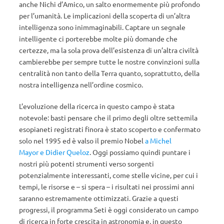
anche Nichi d’Amico, un salto enormemente più profondo
per l’umanità. Le implicazioni della scoperta di un’altra
intelligenza sono inimmaginabili. Captare un segnale
intelligente ci porterebbe molte più domande che
certezze, ma la sola prova dell’esistenza di un’altra civiltà
cambierebbe per sempre tutte le nostre convinzioni sulla
centralità non tanto della Terra quanto, soprattutto, della
nostra intelligenza nell’ordine cosmico.
L’evoluzione della ricerca in questo campo è stata
notevole: basti pensare che il primo degli oltre settemila
esopianeti registrati finora è stato scoperto e confermato
solo nel 1995 ed è valso il premio Nobel
a Michel
Mayor e Didier Queloz
. Oggi possiamo quindi puntare i
nostri più potenti strumenti verso sorgenti
potenzialmente interessanti, come stelle vicine, per cui i
tempi, le risorse e – si spera – i risultati nei prossimi anni
saranno estremamente ottimizzati. Grazie a questi
progressi, il programma Seti è oggi considerato un campo
di ricerca in forte crescita in astronomia e, in questo