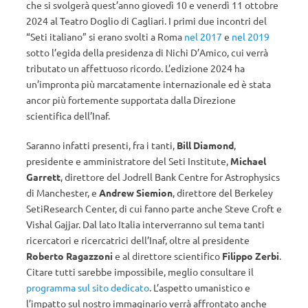
che si svolgerà quest’anno giovedì 10 e venerdì 11 ottobre
2024 al Teatro Doglio di Cagliari. I primi due incontri del
“Seti italiano” si erano svolti a Roma
nel 2017
e
nel 2019
sotto l’egida della presidenza di Nichi D’Amico, cui verrà
tributato un affettuoso ricordo. L’edizione 2024 ha
un’impronta più marcatamente internazionale ed è stata
ancor più fortemente supportata dalla Direzione
scientifica dell’Inaf.
Saranno infatti presenti, fra i tanti,
Bill Diamond
,
presidente e amministratore del Seti Institute,
Michael
Garrett
, direttore del Jodrell Bank Centre for Astrophysics
di Manchester, e
Andrew Siemion
, direttore del Berkeley
SetiResearch Center, di cui fanno parte anche Steve Croft e
Vishal Gajjar. Dal lato Italia interverranno sul tema tanti
ricercatori e ricercatrici dell’Inaf, oltre al presidente
Roberto Ragazzoni
e al direttore scientifico
Filippo Zerbi
.
Citare tutti sarebbe impossibile, meglio consultare il
programma sul sito dedicato
. L’aspetto umanistico e
l’impatto sul nostro immaginario verrà affrontato anche