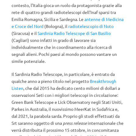
contesto, l’Italia gioca un ruolo da protagonista grazie alla
rete di quattro grandi radiotelescopi dell’Inaf
sparsi tra
Emilia Romagna, Sicilia e Sardegna. Le
antenne di Medicina
e Croce del Nord
(Bologna), il
radiotelescopio di Noto
(Siracusa) e il
Sardinia Radio Telescope di San Basilio
(Cagliari) sono infatti in grado di lavorare sia
individualmente che in coordinamento alla ricerca di
segnali alieni. Pochi paesi al mondo possono vantare un
simile potenziale.
Il Sardinia Radio Telescope, in particolare, è entrato da
qualche anno a pieno titolo nel progetto
Breakthrough
Listen
, che dal 2015 ha dedicato cento milioni di dollari a
osservazioni Seti con i migliori telescopi in circolazione:
Green Bank Telescope e Lick Observatory negli Stati Uniti,
Parkes in Australia, il nuovissimo MeerKat in Sudafrica e,
dal 2021, la parabola sarda. Proprio gli studi effettuati da
Srt saranno oggetto di una
press release
internazionale che
verrà distribuita il prossimo 15 ottobre, in concomitanza