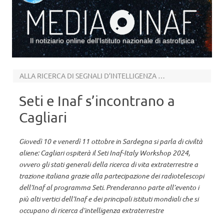
Il notiziario online dell’Istituto nazionale di astrofisica
Vai al contenuto
ALLA RICERCA DI SEGNALI D’INTELLIGENZA EXTRATERRESTRE
Seti e Inaf s’incontrano a
Cagliari
Giovedì 10 e venerdì 11 ottobre in Sardegna si parla di civiltà
aliene: Cagliari ospiterà il Seti Inaf-Italy Workshop 2024,
ovvero gli stati generali della ricerca di vita extraterrestre a
trazione italiana grazie alla partecipazione dei radiotelescopi
dell’Inaf al programma Seti. Prenderanno parte all’evento i
più alti vertici dell’Inaf e dei principali istituti mondiali che si
occupano di ricerca d’intelligenza extraterrestre