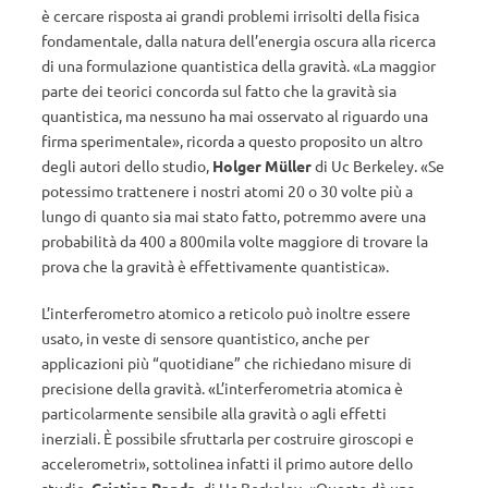
è cercare risposta ai grandi problemi irrisolti della fisica
fondamentale, dalla natura dell’energia oscura alla ricerca
di una formulazione quantistica della gravità. «La maggior
parte dei teorici concorda sul fatto che la gravità sia
quantistica, ma nessuno ha mai osservato al riguardo una
firma sperimentale», ricorda a questo proposito un altro
degli autori dello studio,
Holger Müller
di Uc Berkeley. «Se
potessimo trattenere i nostri atomi 20 o 30 volte più a
lungo di quanto sia mai stato fatto, potremmo avere una
probabilità da 400 a 800mila volte maggiore di trovare la
prova che la gravità è effettivamente quantistica».
L’interferometro atomico a reticolo può inoltre essere
usato, in veste di sensore quantistico, anche per
applicazioni più “quotidiane” che richiedano misure di
precisione della gravità. «L’interferometria atomica è
particolarmente sensibile alla gravità o agli effetti
inerziali. È possibile sfruttarla per costruire giroscopi e
accelerometri», sottolinea infatti il primo autore dello