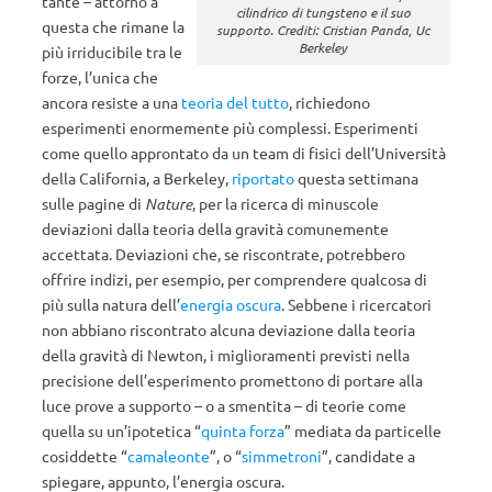
tante – attorno a
cilindrico di tungsteno e il suo
questa che rimane la
supporto. Crediti: Cristian Panda, Uc
Berkeley
più irriducibile tra le
forze, l’unica che
ancora resiste a una
teoria del tutto
, richiedono
esperimenti enormemente più complessi. Esperimenti
come quello approntato da un team di fisici dell’Università
della California, a Berkeley,
riportato
questa settimana
sulle pagine di
Nature
, per la ricerca di minuscole
deviazioni dalla teoria della gravità comunemente
accettata. Deviazioni che, se riscontrate, potrebbero
offrire indizi, per esempio, per comprendere qualcosa di
più sulla natura dell’
energia oscura
. Sebbene i ricercatori
non abbiano riscontrato alcuna deviazione dalla teoria
della gravità di Newton, i miglioramenti previsti nella
precisione dell’esperimento promettono di portare alla
luce prove a supporto – o a smentita – di teorie come
quella su un’ipotetica “
quinta forza
” mediata da particelle
cosiddette “
camaleonte
”, o “
simmetroni
”, candidate a
spiegare, appunto, l’energia oscura.