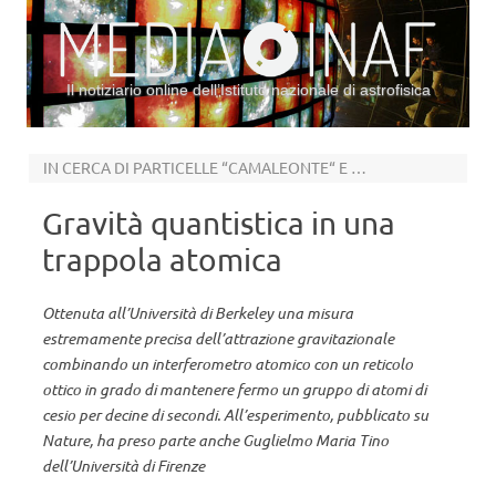
Il notiziario online dell’Istituto nazionale di astrofisica
Vai al contenuto
IN CERCA DI PARTICELLE “CAMALEONTE“ E DELLA NATURA DELL’ENERGIA OSCURA
Gravità quantistica in una
trappola atomica
Ottenuta all’Università di Berkeley una misura
estremamente precisa dell’attrazione gravitazionale
combinando un interferometro atomico con un reticolo
ottico in grado di mantenere fermo un gruppo di atomi di
cesio per decine di secondi. All’esperimento, pubblicato su
Nature, ha preso parte anche Guglielmo Maria Tino
dell’Università di Firenze