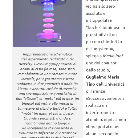
vicina allo zero
assoluto e
intrappolati in
“buche” luminose in
prossimità di un
piccolo cilindretto
di tungsteno»,
Rappresentazione schematica
spiega a
Media Inaf
dell’esperimento realizzato a Uc
uno dei coautori
Berkeley. Piccoli raggruppamenti di
atomi di cesio (in rosa) sono stati
dello studio,
immobilizzati in una camera a vuoto
Guglielmo Maria
verticale, poi ogni atomo è stato
suddiviso in due pacchetti d’onda (in
Tino
dell’Università
bianco e azzurro) così da ritrovarsi in
di Firenze.
una sovrapposizione quantistica di
«Successivamente si
due “altezze”, la “metà” più in alto (in
bianco) più vicina alla massa di
realizza un
tungsteno (il cilindro lucido) e l’altra
interferometro
“metà” (in azzurro) più in basso.
Quando i pacchetti d’onda si
atomico: ogni atomo
ricombinano danno luogo a
viene portato per
un’interferenza che consente di
misurare la differenza di attrazione
alcuni secondi in
gravitazionale fra le due “metà”.