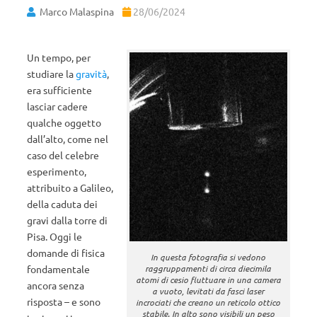
Marco Malaspina
28/06/2024
Un tempo, per
studiare la
gravità
,
era sufficiente
lasciar cadere
qualche oggetto
dall’alto, come nel
caso del celebre
esperimento,
attribuito a Galileo,
della caduta dei
gravi dalla torre di
Pisa. Oggi le
domande di fisica
In questa fotografia si vedono
fondamentale
raggruppamenti di circa diecimila
atomi di cesio fluttuare in una camera
ancora senza
a vuoto, levitati da fasci laser
risposta – e sono
incrociati che creano un reticolo ottico
stabile. In alto sono visibili un peso