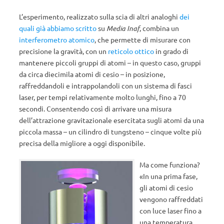
L’esperimento, realizzato sulla scia di altri analoghi
dei
quali già abbiamo scritto
su
Media Inaf
, combina un
interferometro atomico
, che permette di misurare con
precisione la gravità, con un
reticolo ottico
in grado di
mantenere piccoli gruppi di atomi – in questo caso, gruppi
da circa diecimila atomi di cesio – in posizione,
raffreddandoli e intrappolandoli con un sistema di fasci
laser, per tempi relativamente molto lunghi, fino a 70
secondi. Consentendo così di arrivare una misura
dell’attrazione gravitazionale esercitata sugli atomi da una
piccola massa – un cilindro di tungsteno – cinque volte più
precisa della migliore a oggi disponibile.
Ma come funziona?
«In una prima fase,
gli atomi di cesio
vengono raffreddati
con luce laser fino a
una temperatura