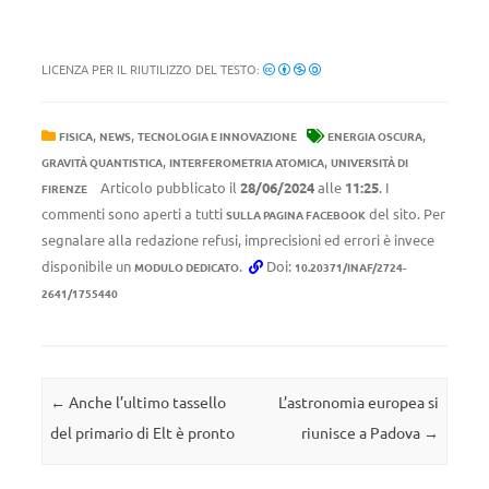
LICENZA PER IL RIUTILIZZO DEL TESTO:
,
,
,
FISICA
NEWS
TECNOLOGIA E INNOVAZIONE
ENERGIA OSCURA
,
,
GRAVITÀ QUANTISTICA
INTERFEROMETRIA ATOMICA
UNIVERSITÀ DI
Articolo pubblicato il
28/06/2024
alle
11:25
. I
FIRENZE
commenti sono aperti a tutti
del sito. Per
SULLA PAGINA FACEBOOK
segnalare alla redazione refusi, imprecisioni ed errori è invece
disponibile un
.
Doi:
MODULO DEDICATO
10.20371/INAF/2724-
2641/1755440
Navigazione articolo
←
Anche l’ultimo tassello
L’astronomia europea si
del primario di Elt è pronto
riunisce a Padova
→