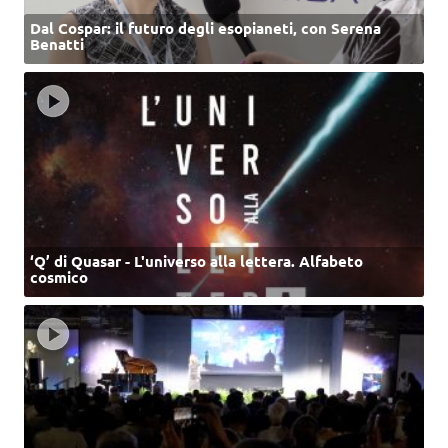
Dal Cospar: il futuro degli esopianeti, con Serena
Benatti
‘Q’ di Quasar - L'universo alla lettera. Alfabeto
cosmico