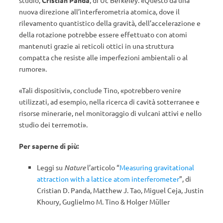
studio,
Cristian Panda
, di Uc Berkeley. «Questo dà una
nuova direzione all’interferometria atomica, dove il
rilevamento quantistico della gravità, dell’accelerazione e
della rotazione potrebbe essere effettuato con atomi
mantenuti grazie ai reticoli ottici in una struttura
compatta che resiste alle imperfezioni ambientali o al
rumore».
«Tali dispositivi», conclude Tino, «potrebbero venire
utilizzati, ad esempio, nella ricerca di cavità sotterranee e
risorse minerarie, nel monitoraggio di vulcani attivi e nello
studio dei terremoti».
Per saperne di più:
Leggi su
Nature
l’articolo “
Measuring gravitational
attraction with a lattice atom interferometer
”, di
Cristian D. Panda, Matthew J. Tao, Miguel Ceja, Justin
Khoury, Guglielmo M. Tino & Holger Müller