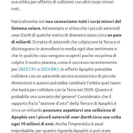
sua orbita per effetto di collisioni con altri corpi minori
noti.
Naturalmente noi
non conosciamo tutti i corpi minori del
Sistema solare
. Ad esempio si stima che i piccoli asteroidi
near-Earth
di qualche metro di diametro siano circa
un paio
di miliardi
. Si tratta di asteroidi che colpiscono la Terra e si
disintegrano in atmosfera in media ogni due settimane e
che in qualche caso vengono scoperti poche ora prima di
colpire il nostro pianeta, come è successo recentemente
per
2023 CX1
e
2024 BX1
. In effetti Apophis potrebbe
collidere con un asteroide ancora sconosciuto di piccole
dimensioni e questo potrebbe cambiare l’orbita quel tanto
che basta per collidere con la Terra nel 2029. Quanto è
probabile uno scenario del genere? Considerato che il
rapporto fra la “sezione d’urto” della Terra e di Apophis è
circa un miliardo
possiamo aspettarci una collisione di
Apophis con i piccoli asteroidi
near-Earth
circa una volta
ogni 10 milioni di anni
. Anche l’imprevisto è assai
improbabile, per quanto riguarda Apophis si può stare