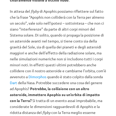
chiaramente visibile a occhio nudo
.
In attesa del
flyby
di Apophis possiamo riflettere sul fatto
che la frase “Apophis non colliderà con la Terra per almeno
un secolo”, vale solo nell’ipotesi – sottointesa – che non ci
siano “interferenze” da parte di altri corpi minori del
Sistema solare. Di solito, quando si propaga la posizione di
un asteroide avanti nel tempo, si tiene conto sia della
gravità del Sole, sia di quella dei pianeti e degli asteroidi
maggiori e anche dell’effetto della radiazione solare, ma
nelle simulazioni numeriche non si includono tutti i corpi
minori noti. In effetti questi ultimi potrebbero anche
collidere con il nostro asteroide e cambiarne l’orbita, com’è
avvenuto a
Dimorphos
quando è stato colpito dalla sonda
Dart
della Nasa. Potrebbe succedere una cosa del genere
ad Apophis?
Potrebbe, la collisione con un altro
asteroide, immettere Apophis su un’orbita di impatto
con la Terra?
Si tratta di un evento assai improbabile, ma
considerate le dimensioni ragguardevoli di Apophis e la
ridotta distanza del
flyby
con la Terra meglio esserne