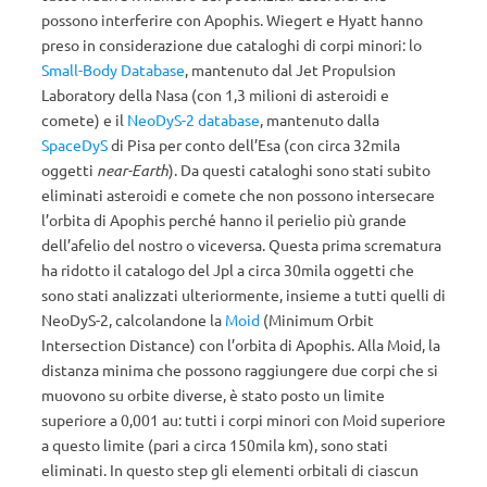
possono interferire con Apophis. Wiegert e Hyatt hanno
preso in considerazione due cataloghi di corpi minori: lo
Small-Body Database
, mantenuto dal Jet Propulsion
Laboratory della Nasa (con 1,3 milioni di asteroidi e
comete) e il
NeoDyS-2 database
, mantenuto dalla
SpaceDyS
di Pisa per conto dell’Esa (con circa 32mila
oggetti
near-Earth
). Da questi cataloghi sono stati subito
eliminati asteroidi e comete che non possono intersecare
l’orbita di Apophis perché hanno il perielio più grande
dell’afelio del nostro o viceversa. Questa prima scrematura
ha ridotto il catalogo del Jpl a circa 30mila oggetti che
sono stati analizzati ulteriormente, insieme a tutti quelli di
NeoDyS-2, calcolandone la
Moid
(Minimum Orbit
Intersection Distance) con l’orbita di Apophis. Alla Moid, la
distanza minima che possono raggiungere due corpi che si
muovono su orbite diverse, è stato posto un limite
superiore a 0,001 au: tutti i corpi minori con Moid superiore
a questo limite (pari a circa 150mila km), sono stati
eliminati. In questo step gli elementi orbitali di ciascun