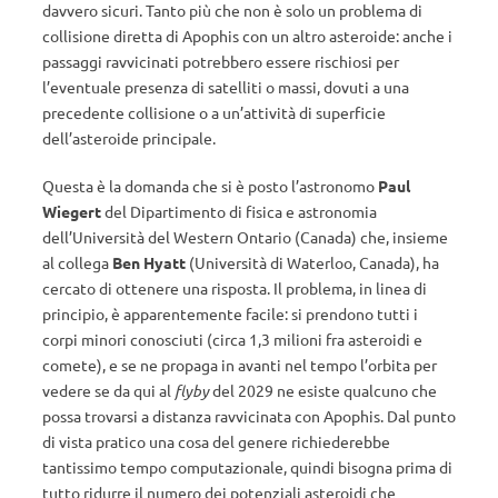
davvero sicuri. Tanto più che non è solo un problema di
collisione diretta di Apophis con un altro asteroide: anche i
passaggi ravvicinati potrebbero essere rischiosi per
l’eventuale presenza di satelliti o massi, dovuti a una
precedente collisione o a un’attività di superficie
dell’asteroide principale.
Questa è la domanda che si è posto l’astronomo
Paul
Wiegert
del Dipartimento di fisica e astronomia
dell’Università del Western Ontario (Canada) che, insieme
al collega
Ben Hyatt
(Università di Waterloo, Canada), ha
cercato di ottenere una risposta. Il problema, in linea di
principio, è apparentemente facile: si prendono tutti i
corpi minori conosciuti (circa 1,3 milioni fra asteroidi e
comete), e se ne propaga in avanti nel tempo l’orbita per
vedere se da qui al
flyby
del 2029 ne esiste qualcuno che
possa trovarsi a distanza ravvicinata con Apophis. Dal punto
di vista pratico una cosa del genere richiederebbe
tantissimo tempo computazionale, quindi bisogna prima di
tutto ridurre il numero dei potenziali asteroidi che