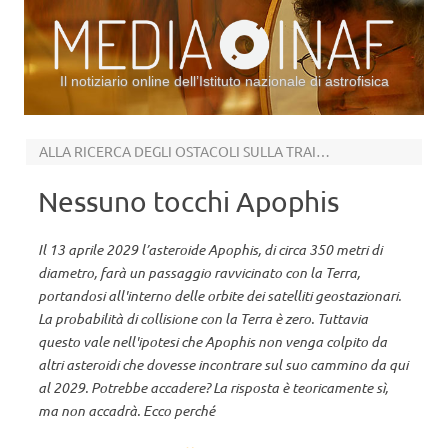
Il notiziario online dell’Istituto nazionale di astrofisica
Vai al contenuto
ALLA RICERCA DEGLI OSTACOLI SULLA TRAIETTORIA DELL’ASTEROIDE
Nessuno tocchi Apophis
Il 13 aprile 2029 l’asteroide Apophis, di circa 350 metri di
diametro, farà un passaggio ravvicinato con la Terra,
portandosi all'interno delle orbite dei satelliti geostazionari.
La probabilità di collisione con la Terra è zero. Tuttavia
questo vale nell'ipotesi che Apophis non venga colpito da
altri asteroidi che dovesse incontrare sul suo cammino da qui
al 2029. Potrebbe accadere? La risposta è teoricamente sì,
ma non accadrà. Ecco perché