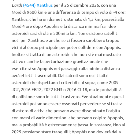
Earth
(4544) Xanthus
per il 25 dicembre 2026, con una
Moid di 9600 km e una differenza di tempo di volo di -4 ore:
Xanthus, che ha un diametro stimato di 1,3 km, passerà alla
Moid 4 ore dopo Apophis e la distanza minima fra i due
asteroidi sarà di oltre 500mila km. Non esistono satelliti
noti per Xanthus, e anche se ci fossero sarebbero troppo
vicini al corpo principale per poter collidere con Apophis.
Inoltre si tratta di un asteroide che non si è mai mostrato
attivo e anche la perturbazione gravitazionale che
eserciterà su Apophis nel passaggio alla minima distanza
avrà effetti trascurabili. Dai calcoli sono usciti altri
asteroidi che rispettano i criteri di cui sopra, come 2009
JG2, 2016 FB12, 2022 KN3 o 2016 CL18, ma le probabilità
di collisione sono in tutti i casi zero. Eventualmente questi
asteroidi potranno essere osservati per vedere se si tratta
di asteroidi attivi che possano avere disseminato l’orbita
con massi di varie dimensioni che possano colpire Apophis,
ma la probabilità è estremamente bassa. In sostanza, fino al
2029 possiamo stare tranquilli; Apophis non devierà dalla