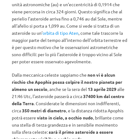
unità astronomiche (au) e un’eccentricità di 0,1914 che
viene percorsa in circa 324 giorni. Questo significa che al
perielio l’asteroide arriva fino a 0,746 au dal Sole, mentre
all’afelio si porta a 1,099 au. Come si vede si tratta di un
asteroide su un’
orbita di tipo Aten
, come tale trascorre la
maggior parte del tempo all’interno dell’orbita terrestre ed
è per questo motivo che le osservazioni astrometriche
sono difficili: per lo più l’asteroide è troppo vicino al Sole
per poter essere osservato agevolmente.
Dalla meccanica celeste sappiamo che
non vi è alcun
rischio che Apophis possa colpire il nostro pianeta per
almeno un secolo
, anche se la sera del
13 aprile 2029
alle
21:46 Utc, l’asteroide passerà a circa
37400 km dal centro
della Terra
. Considerate le dimensioni non indifferenti,
circa
350 metri di diametro
, e la distanza ridotta Apophis
potrà essere
visto in cielo, a occhio nudo
, brillante come
una stella di terza grandezza e in sensibile movimento
sulla sfera celeste:
sarà il primo asteroide a essere