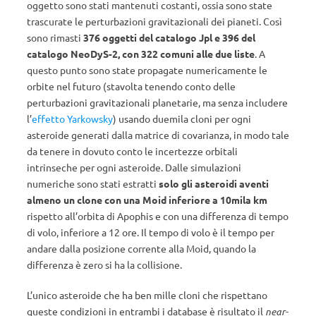
oggetto sono stati mantenuti costanti, ossia sono state
trascurate le perturbazioni gravitazionali dei pianeti. Così
sono rimasti
376 oggetti del catalogo Jpl e 396 del
catalogo NeoDyS-2, con 322 comuni alle due liste
. A
questo punto sono state propagate numericamente le
orbite nel futuro (stavolta tenendo conto delle
perturbazioni gravitazionali planetarie, ma senza includere
l’
effetto Yarkowsky
) usando duemila cloni per ogni
asteroide generati dalla matrice di covarianza, in modo tale
da tenere in dovuto conto le incertezze orbitali
intrinseche per ogni asteroide. Dalle simulazioni
numeriche sono stati estratti
solo gli asteroidi aventi
almeno un clone con una Moid inferiore a 10mila km
rispetto all’orbita di Apophis e con una differenza di tempo
di volo, inferiore a 12 ore. Il tempo di volo è il tempo per
andare dalla posizione corrente alla Moid, quando la
differenza è zero si ha la collisione.
L’unico asteroide che ha ben mille cloni che rispettano
queste condizioni in entrambi i database è risultato il
near-