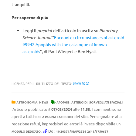
tranquilli.
Per saperne di più:
Leggi il
preprint
dell’articolo in uscita su
Planetary
Science Journal
“
Encounter circumstances of asteroid
99942 Apophis with the catalogue of known
asteroids
”, di Paul Wiegert e Ben Hyatt
LICENZA PER IL RIUTILIZZO DEL TESTO:
,
,
,
ASTRONOMIA
NEWS
APOPHIS
ASTEROIDI
SORVEGLIATI SPAZIALI
Articolo pubblicato il
07/03/2024
alle
11:58
. I commenti sono
aperti a tutti
del sito. Per segnalare alla
SULLA PAGINA FACEBOOK
redazione refusi, imprecisioni ed errori è invece disponibile un
.
Doi:
MODULO DEDICATO
10.20371/INAF/2724-2641/1750677