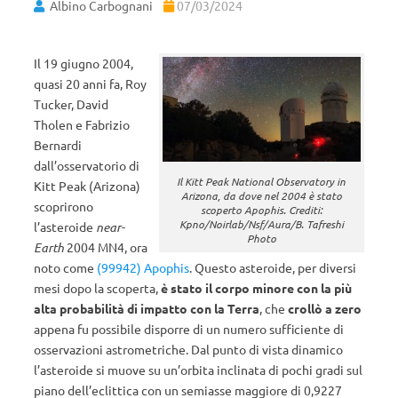
Albino Carbognani
07/03/2024
Il 19 giugno 2004,
quasi 20 anni fa, Roy
Tucker, David
Tholen e Fabrizio
Bernardi
dall’osservatorio di
Il Kitt Peak National Observatory in
Kitt Peak (Arizona)
Arizona, da dove nel 2004 è stato
scoprirono
scoperto Apophis. Crediti:
Kpno/Noirlab/Nsf/Aura/B. Tafreshi
l’asteroide
near-
Photo
Earth
2004 MN4, ora
noto come
(99942) Apophis
. Questo asteroide, per diversi
mesi dopo la scoperta,
è stato il corpo minore con la più
alta probabilità di impatto con la Terra
, che
crollò a zero
appena fu possibile disporre di un numero sufficiente di
osservazioni astrometriche. Dal punto di vista dinamico
l’asteroide si muove su un’orbita inclinata di pochi gradi sul
piano dell’eclittica con un semiasse maggiore di 0,9227