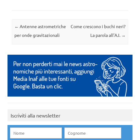
Navigazione articolo
←
Antenne astrometriche
Come crescono i buchi neri?
per onde gravitazionali
La parola all’A.I.
→
Iscriviti alla newsletter