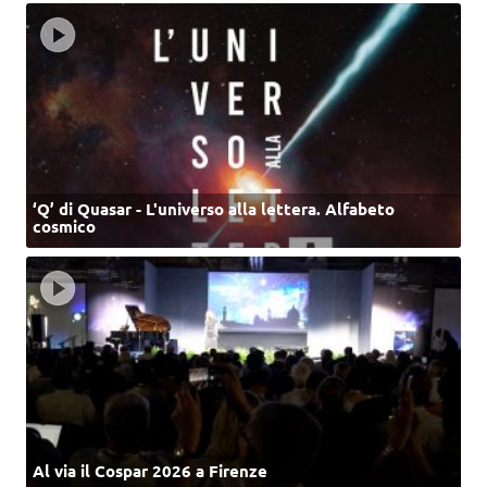
‘Q’ di Quasar - L'universo alla lettera. Alfabeto
cosmico
Al via il Cospar 2026 a Firenze