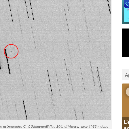
A
L’
 astronomico G. V. Schiaparelli (Iau 204) di Varese, circa 1h23m dopo
ag