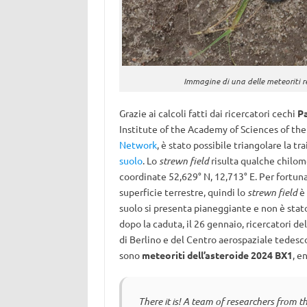
Immagine di una delle meteoriti re
Grazie ai calcoli fatti dai ricercatori cechi
P
Institute of the Academy of Sciences of the
Network
, è stato possibile triangolare la tra
suolo
. Lo
strewn field
risulta qualche chilom
coordinate 52,629° N, 12,713° E. Per fortuna
superficie terrestre, quindi lo
strewn field
è 
suolo si presenta pianeggiante e non è stato 
dopo la caduta, il 26 gennaio, ricercatori de
di Berlino e del Centro aerospaziale tedes
sono
meteoriti dell’asteroide 2024 BX1
, e
There it is! A team of researchers from