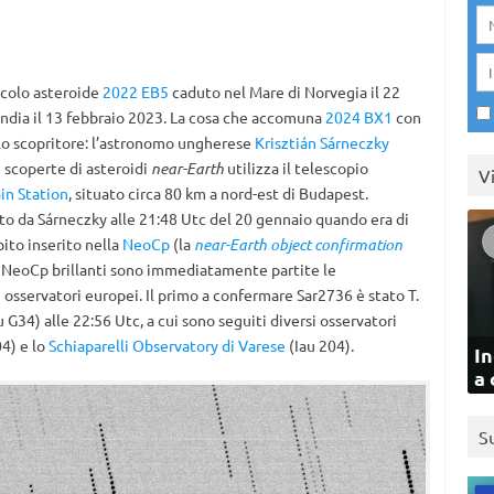
ccolo asteroide
2022 EB5
caduto nel Mare di Norvegia il 22
ndia il 13 febbraio 2023. La cosa che accomuna
2024 BX1
con
è lo scopritore: l’astronomo ungherese
Krisztián Sárneczky
 scoperte di asteroidi
near-Earth
utilizza il telescopio
V
in Station
, situato circa 80 km a nord-est di Budapest.
rto da Sárneczky alle 21:48 Utc del 20 gennaio quando era di
ito inserito nella
NeoCp
(la
near-Earth object confirmation
i NeoCp brillanti sono immediatamente partite le
i osservatori europei. Il primo a confermare Sar2736 è stato T.
 G34) alle 22:56 Utc, a cui sono seguiti diversi osservatori
4) e lo
Schiaparelli Observatory di Varese
(Iau 204).
In
a 
S