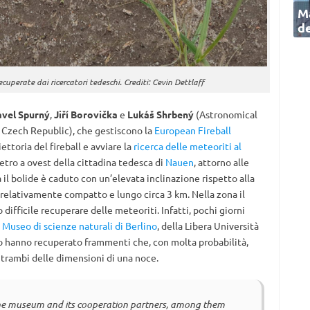
Ma
de
cuperate dai ricercatori tedeschi. Crediti: Cevin Dettlaff
avel Spurný
,
Jiří Borovička
e
Lukáš Shrbený
(Astronomical
 Czech Republic), che gestiscono la
European Fireball
iettoria del fireball e avviare la
ricerca delle meteoriti al
etro a ovest della cittadina tedesca di
Nauen
, attorno alle
 il bolide è caduto con un’elevata inclinazione rispetto alla
relativamente compatto e lungo circa 3 km. Nella zona il
difficile recuperare delle meteoriti. Infatti, pochi giorni
l
Museo di scienze naturali di Berlino
, della Libera Università
co hanno recuperato frammenti che, con molta probabilità,
ntrambi delle dimensioni di una noce.
 the museum and its cooperation partners, among them