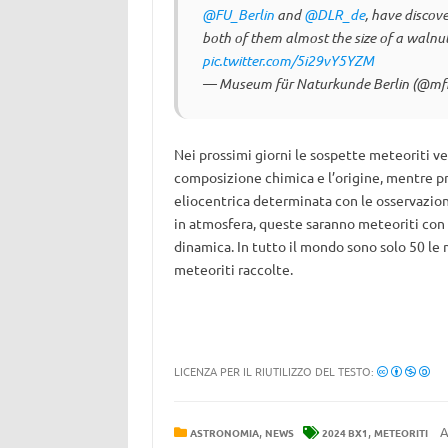
@FU_Berlin
and
@DLR_de
, have discov
both of them almost the size of a walnu
pic.twitter.com/5i29vY5YZM
— Museum für Naturkunde Berlin (@mfn
Nei prossimi giorni le sospette meteoriti v
composizione chimica e l’origine, mentre pr
eliocentrica determinata con le osservazion
in atmosfera, queste saranno meteoriti con 
dinamica. In tutto il mondo sono solo 50 le
meteoriti raccolte.
LICENZA PER IL RIUTILIZZO DEL TESTO:
,
,
A
ASTRONOMIA
NEWS
2024 BX1
METEORITI