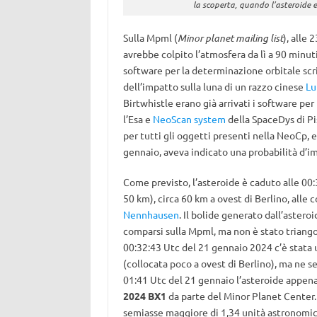
la scoperta, quando l’asteroide 
Sulla Mpml (
Minor planet mailing list
), alle 
avrebbe colpito l’atmosfera da lì a 90 minuti
software per la determinazione orbitale scrit
dell’impatto sulla luna di un razzo cinese
Lu
Birtwhistle erano già arrivati i software per 
l’Esa e
NeoScan system
della SpaceDys di Pi
per tutti gli oggetti presenti nella NeoCp, 
gennaio, aveva indicato una probabilità d’i
Come previsto, l’asteroide è caduto alle 00
50 km), circa 60 km a ovest di Berlino, alle c
Nennhausen
. Il bolide generato dall’astero
comparsi sulla Mpml, ma non è stato triang
00:32:43 Utc del 21 gennaio 2024 c’è stata
(collocata poco a ovest di Berlino), ma ne 
01:41 Utc del 21 gennaio l’asteroide appena
2024 BX1
da parte del Minor Planet Center. L
semiasse maggiore di 1,34 unità astronomiche,