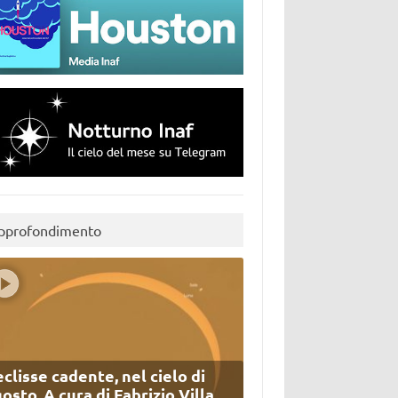
pprofondimento
eclisse cadente, nel cielo di
osto. A cura di Fabrizio Villa