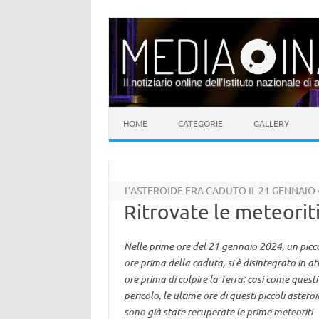
Il notiziario online dell’Istituto nazionale di 
Vai al contenuto
HOME
CATEGORIE
GALLERY
L’ASTEROIDE ERA CADUTO IL 21 GENNAIO
Ritrovate le meteorit
Nelle prime ore del 21 gennaio 2024, un picco
ore prima della caduta, si è disintegrato in 
ore prima di colpire la Terra: casi come ques
pericolo, le ultime ore di questi piccoli aster
sono già state recuperate le prime meteoriti