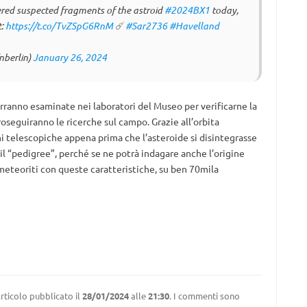
ered suspected fragments of the astroid
#2024BX1
today,
t:
https://t.co/TvZSpG6RnM
☄️
#Sar2736
#Havelland
berlin)
January 26, 2024
erranno esaminate nei laboratori del Museo per verificarne la
oseguiranno le ricerche sul campo. Grazie all’orbita
i telescopiche appena prima che l’asteroide si disintegrasse
il “pedigree”, perché se ne potrà indagare anche l’origine
 meteoriti con queste caratteristiche, su ben 70mila
rticolo pubblicato il
28/01/2024
alle
21:30
. I commenti sono