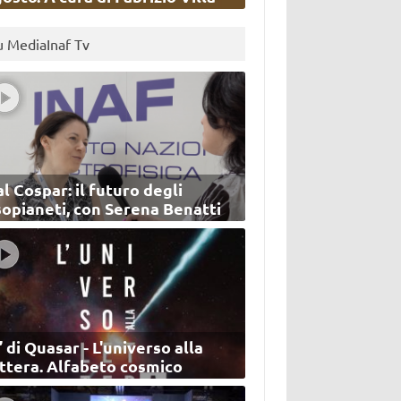
u MediaInaf Tv
l Cospar: il futuro degli
sopianeti, con Serena Benatti
’ di Quasar - L'universo alla
ettera. Alfabeto cosmico