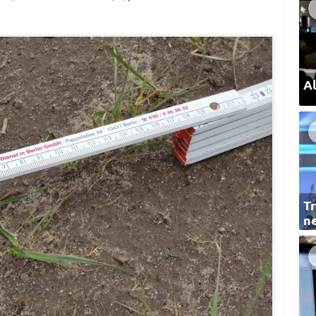
Al
Tr
ne