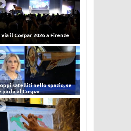
 via il Cospar 2026 a Firenze
oppi satelliti nello spazio, se
 parla al Cospar