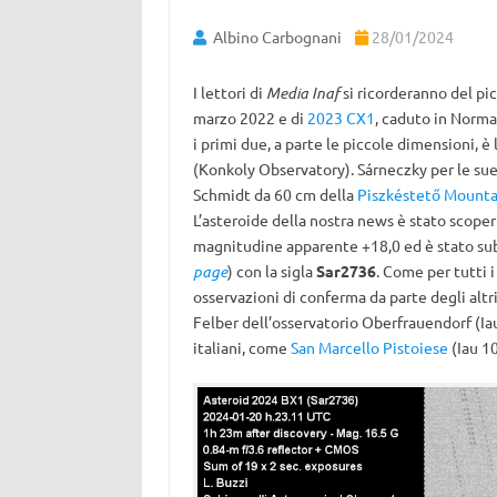
Albino Carbognani
28/01/2024
I lettori di
Media Inaf
si ricorderanno del pi
marzo 2022 e di
2023 CX1
, caduto in Norma
i primi due, a parte le piccole dimensioni, 
(Konkoly Observatory). Sárneczky per le sue
Schmidt da 60 cm della
Piszkéstető Mounta
L’asteroide della nostra news è stato scope
magnitudine apparente +18,0 ed è stato sub
page
) con la sigla
Sar2736
. Come per tutti 
osservazioni di conferma da parte degli altr
Felber dell’osservatorio Oberfrauendorf (Iau
italiani, come
San Marcello Pistoiese
(Iau 10