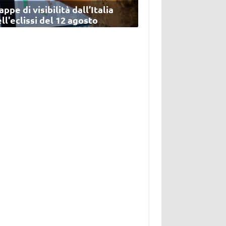
ppe di visibilità dall’Italia
ll'eclissi del 12 agosto