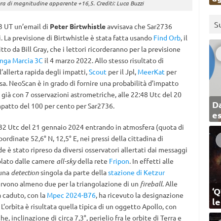
era di magnitudine apparente +16,5. Crediti: Luca Buzzi
S
23 UT un’email di
Peter Birtwhistle
avvisava che Sar2736
. La previsione di Birtwhistle è stata fatta usando
Find Orb
, il
to da Bill Gray, che i lettori ricorderanno per la previsione
nga Marcia 3C
il 4 marzo 2022. Allo stesso risultato di
l’allerta rapida degli impatti,
Scout
per il Jpl,
MeerKat
per
sa. NeoScan è in grado di fornire una probabilità d’impatto
e già con 7 osservazioni astrometriche, alle 22:48 Utc del 20
Da
mpatto del 100 per cento per Sar2736.
e
:32 Utc del 21 gennaio 2024 entrando in atmosfera (quota di
oordinate 52,6° N, 12,5° E, nei pressi della cittadina di
ide è stato ripreso da diversi osservatori allertati dai messaggi
olato dalle camere
all-sky
della rete
Fripon
. In effetti alle
 una
detection
singola da parte della
stazione di Ketzur
servono almeno due per la triangolazione di un
fireball
. Alle
‘Q
 caduto, con la
Mpec 2024-B76
, ha ricevuto la designazione
l
’orbita è risultata quella tipica di un oggetto Apollo, con
 inclinazione di circa 7,3°, perielio fra le orbite di Terra e