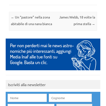
Navigazione articolo
←
Un “pastore” nella zona
James Webb, 18 volte la
abitabile di una nana bianca
prima stella
→
Iscriviti alla newsletter