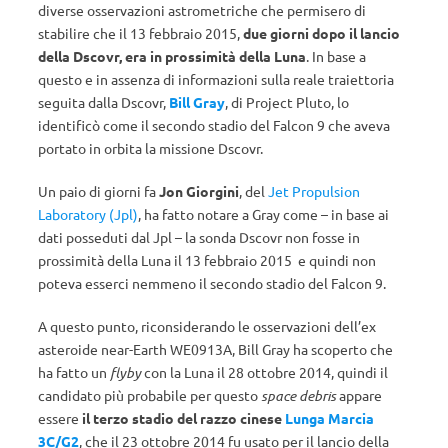
diverse osservazioni astrometriche che permisero di
stabilire che il 13 febbraio 2015,
due giorni dopo il lancio
della Dscovr, era in prossimità della Luna
. In base a
questo e in assenza di informazioni sulla reale traiettoria
seguita dalla Dscovr,
Bill Gray
, di Project Pluto, lo
identificò come il secondo stadio del Falcon 9 che aveva
portato in orbita la missione Dscovr.
Un paio di giorni fa
Jon Giorgini
, del
Jet Propulsion
Laboratory (Jpl)
, ha fatto notare a Gray come – in base ai
dati posseduti dal Jpl – la sonda Dscovr non fosse in
prossimità della Luna il 13 febbraio 2015 e quindi non
poteva esserci nemmeno il secondo stadio del Falcon 9.
A questo punto, riconsiderando le osservazioni dell’ex
asteroide near-Earth WE0913A, Bill Gray ha scoperto che
ha fatto un
flyby
con la Luna il 28 ottobre 2014, quindi il
candidato più probabile per questo
space debris
appare
essere
il terzo stadio del razzo cinese
Lunga Marcia
3C/G2
, che il 23 ottobre 2014 fu usato per il lancio della