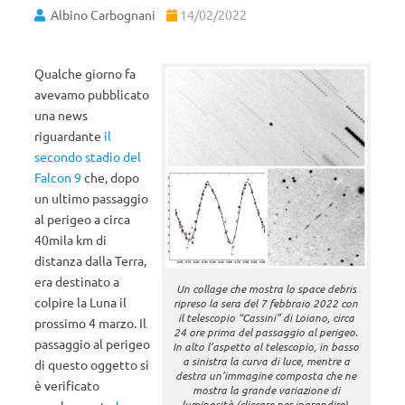
Albino Carbognani
14/02/2022
Qualche giorno fa
avevamo pubblicato
una news
riguardante
il
secondo stadio del
Falcon 9
che, dopo
un ultimo passaggio
al perigeo a circa
40mila km di
distanza dalla Terra,
era destinato a
Un collage che mostra lo space debris
colpire la Luna il
ripreso la sera del 7 febbraio 2022 con
il telescopio “Cassini” di Loiano, circa
prossimo 4 marzo. Il
24 ore prima del passaggio al perigeo.
passaggio al perigeo
In alto l’aspetto al telescopio, in basso
a sinistra la curva di luce, mentre a
di questo oggetto si
destra un’immagine composta che ne
è verificato
mostra la grande variazione di
luminosità (cliccare per ingrandire).