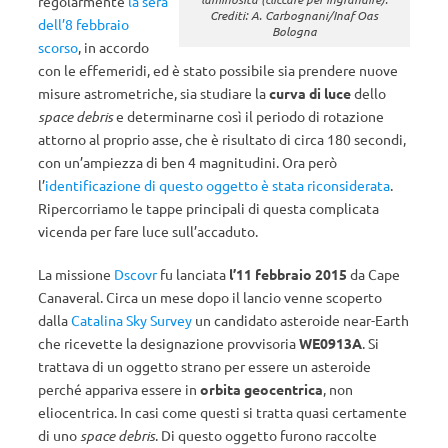
regolarmente
la sera
Crediti: A. Carbognani/Inaf Oas
dell’8 febbraio
Bologna
scorso
, in accordo
con le effemeridi, ed è stato possibile sia prendere nuove
misure astrometriche, sia studiare la
curva di luce
dello
space debris
e determinarne così il periodo di rotazione
attorno al proprio asse, che è risultato di circa 180 secondi,
con un’ampiezza di ben 4 magnitudini. Ora però
l’
identificazione di questo oggetto è stata riconsiderata
.
Ripercorriamo le tappe principali di questa complicata
vicenda per fare luce sull’accaduto.
La missione
Dscovr
fu lanciata
l’11 febbraio 2015
da Cape
Canaveral. Circa un mese dopo il lancio venne scoperto
dalla
Catalina Sky Survey
un candidato asteroide near-Earth
che ricevette la designazione provvisoria
WE0913A
. Si
trattava di un oggetto strano per essere un asteroide
perché appariva essere in
orbita geocentrica
, non
eliocentrica. In casi come questi si tratta quasi certamente
di uno
space debris
. Di questo oggetto furono raccolte