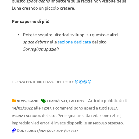
questo
space debris
impatterà sulla faccia non visibile della
Luna creando un piccolo cratere.
Per saperne di più:
Potete seguire ulteriori sviluppi su questo e altri
space debris
nella
sezione dedicata
del sito
Sorvegliati spaziali
LICENZA PER IL RIUTILIZZO DEL TESTO:
,
,
Articolo pubblicato il
NEWS
SPAZIO
CHANG’E 5-T1
FALCON 9
14/02/2022
alle
12:47
. I commenti sono aperti a tutti
SULLA
del sito. Per segnalare alla redazione refusi,
PAGINA FACEBOOK
imprecisioni ed errori è invece disponibile un
.
MODULO DEDICATO
Doi:
10.20371/INAF/2724-2641/1719637