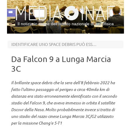
Il notiziario online dell’Istituto nazionale di astrofisica
Vai al contenuto
IDENTIFICARE UNO SPACE DEBRIS PUÒ ESSERE ASSAI COMPLICATO
Da Falcon 9 a Lunga Marcia
3C
Il brillante space debris che la sera dell’8 febbraio 2022 ha
fatto l'ultimo passaggio al perigeo a circa 40mila km di
distanza era stato erroneamente identificato con il secondo
stadio del Falcon 9, che aveva immesso in orbita il satellite
Dscovr della Nasa. Molto probabilmente invece si tratta di
uno stadio del razzo cinese Lunga Marcia 3C/G2 utilizzato
per la missione Chang’e 5-T1