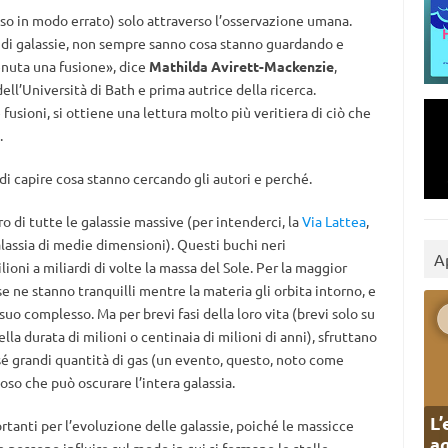
esso in modo errato) solo attraverso l’osservazione umana.
 di galassie, non sempre sanno cosa stanno guardando e
enuta una fusione», dice
Mathilda Avirett-Mackenzie
,
ell’Università di Bath e prima autrice della ricerca.
usioni, si ottiene una lettura molto più veritiera di ciò che
.
i capire cosa stanno cercando gli autori e perché.
ro di tutte le galassie massive (per intenderci, la
Via Lattea
,
galassia di medie dimensioni). Questi buchi neri
A
oni a miliardi di volte la massa del Sole. Per la maggior
 se ne stanno tranquilli mentre la materia gli orbita intorno, e
uo complesso. Ma per brevi fasi della loro vita (brevi solo su
a durata di milioni o centinaia di milioni di anni), sfruttano
i sé grandi quantità di gas (un evento, questo, noto come
oso che può oscurare l’intera galassia.
L’
ortanti per l’evoluzione delle galassie, poiché le massicce
ag