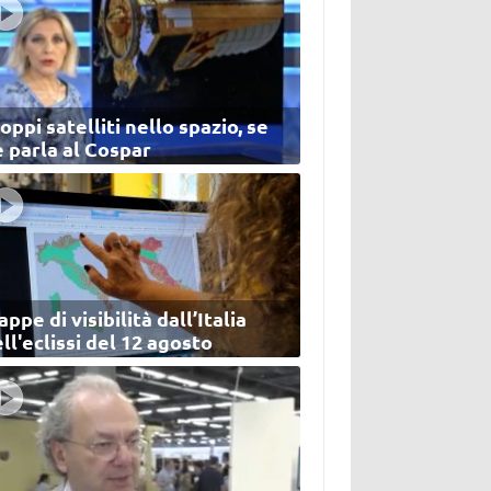
oppi satelliti nello spazio, se
 parla al Cospar
ppe di visibilità dall’Italia
ll'eclissi del 12 agosto