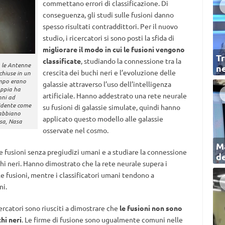
commettano errori di classificazione. Di
conseguenza, gli studi sulle fusioni danno
spesso risultati contraddittori. Per il nuovo
studio, i ricercatori si sono posti la sfida di
migliorare il modo in cui le fusioni vengono
Tr
classificate
, studiando la connessione tra la
, le Antenne
ne
crescita dei buchi neri e l’evoluzione delle
hiuse in un
empo erano
galassie attraverso l’uso dell’intelligenza
oppia ha
artificiale. Hanno addestrato una rete neurale
nni ad
vidente come
su fusioni di galassie simulate, quindi hanno
, abbiano
applicato questo modello alle galassie
Esa, Nasa
osservate nel cosmo.
Ma
le fusioni senza pregiudizi umani e a studiare la connessione
de
uchi neri. Hanno dimostrato che la rete neurale supera i
le fusioni, mentre i classificatori umani tendono a
ni.
rcatori sono riusciti a dimostrare che
le fusioni non sono
hi neri
. Le firme di fusione sono ugualmente comuni nelle