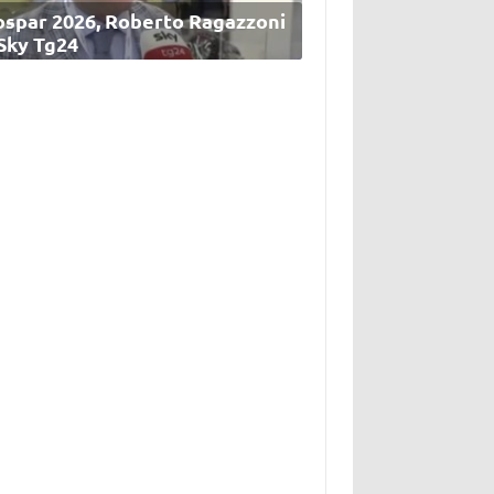
ospar 2026, Roberto Ragazzoni
 Sky Tg24