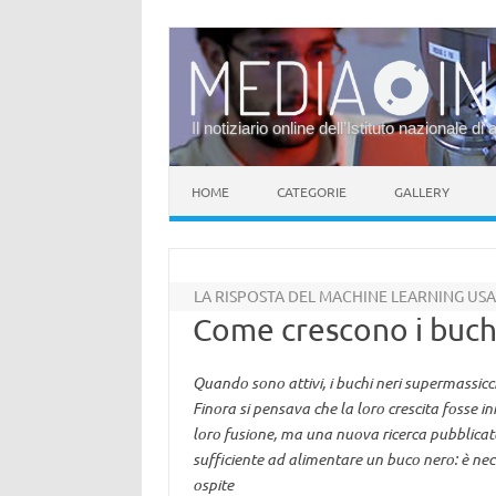
Il notiziario online dell’Istituto nazionale di 
Vai al contenuto
HOME
CATEGORIE
GALLERY
LA RISPOSTA DEL MACHINE LEARNING US
Come crescono i buchi 
Quando sono attivi, i buchi neri supermassicci
Finora si pensava che la loro crescita fosse i
loro fusione, ma una nuova ricerca pubblicat
sufficiente ad alimentare un buco nero: è nec
ospite