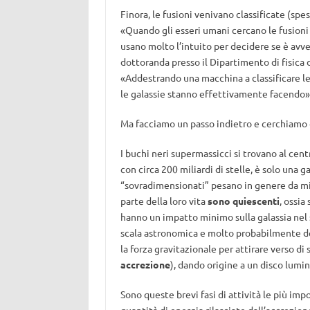
Finora, le fusioni venivano classificate (sp
«Quando gli esseri umani cercano le fusioni
usano molto l’intuito per decidere se è avv
dottoranda presso il Dipartimento di fisica d
«Addestrando una macchina a classificare le f
le galassie stanno effettivamente facendo»
Ma facciamo un passo indietro e cerchiamo d
I buchi neri supermassicci si trovano al cent
con circa 200 miliardi di stelle, è solo una 
“sovradimensionati” pesano in genere da mili
parte della loro vita
sono quiescenti
, ossia
hanno un impatto minimo sulla galassia nel s
scala astronomica e molto probabilmente dell
la forza gravitazionale per attirare verso d
accrezione
), dando origine a un disco lumin
Sono queste brevi fasi di attività le più imp