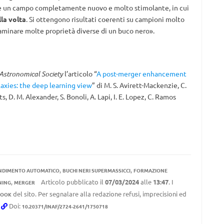
e un campo completamente nuovo e molto stimolante, in cui
lla volta
. Si ottengono risultati coerenti su campioni molto
aminare molte proprietà diverse di un buco nero».
Astronomical Society
l’articolo “
A post-merger enhancement
laxies: the deep learning view
” di M. S. Avirett-Mackenzie, C.
, D. M. Alexander, S. Bonoli, A. Lapi, I. E. Lopez, C. Ramos
,
,
NDIMENTO AUTOMATICO
BUCHI NERI SUPERMASSICCI
FORMAZIONE
,
Articolo pubblicato il
07/03/2024
alle
13:47
. I
NING
MERGER
del sito. Per segnalare alla redazione refusi, imprecisioni ed
BOOK
.
Doi:
10.20371/INAF/2724-2641/1750718