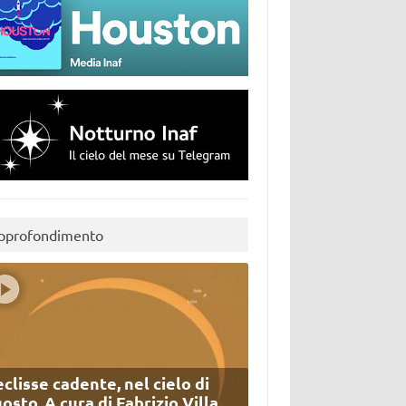
pprofondimento
eclisse cadente, nel cielo di
osto. A cura di Fabrizio Villa