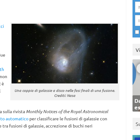
ci
V
due
ath
 non
: è
l
Una coppia di galassie a disco nelle fasi finali di una fusione.
Crediti: Nasa
Da
e
 sulla rivista
Monthly Notices of the Royal Astronomical
to automatico
per classificare le fusioni di galassie con
S
e tra fusioni di galassie, accrezione di buchi neri