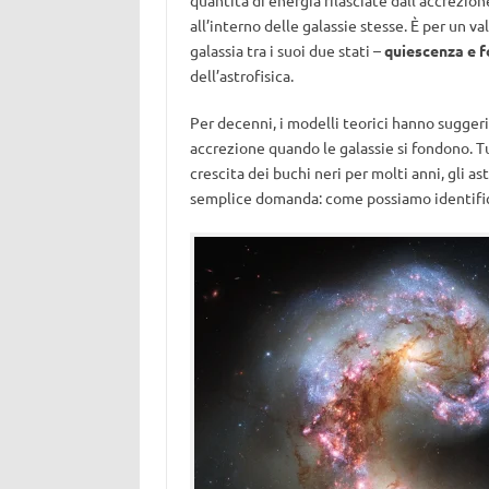
quantità di energia rilasciate dall’accrezion
all’interno delle galassie stesse. È per un v
galassia tra i suoi due stati –
quiescenza e f
dell’astrofisica.
Per decenni, i modelli teorici hanno suggeri
accrezione quando le galassie si fondono. Tut
crescita dei buchi neri per molti anni, gli a
semplice domanda: come possiamo identificar