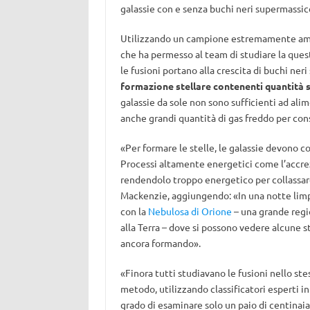
galassie con e senza buchi neri supermassicc
Utilizzando un campione estremamente amp
che ha permesso al team di studiare la que
le fusioni portano alla crescita di buchi neri
formazione stellare contenenti quantità s
galassie da sole non sono sufficienti ad ali
anche grandi quantità di gas freddo per cons
«Per formare le stelle, le galassie devono co
Processi altamente energetici come l’accrez
rendendolo troppo energetico per collassare 
Mackenzie, aggiungendo: «In una notte limp
con la
Nebulosa di Orione
– una grande regio
alla Terra – dove si possono vedere alcune s
ancora formando».
«Finora tutti studiavano le fusioni nello st
metodo, utilizzando classificatori esperti in
grado di esaminare solo un paio di centinaia