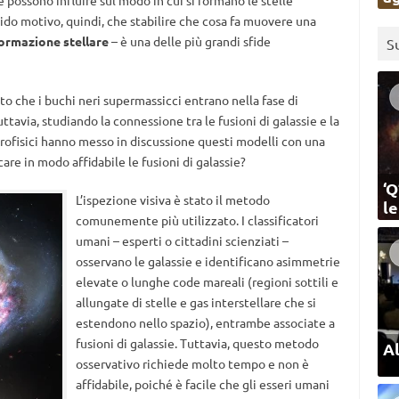
e possono influire sul modo in cui si formano le stelle
alido motivo, quindi, che stabilire che cosa fa muovere una
ormazione stellare
– è una delle più grandi sfide
S
to che i buchi neri supermassicci entrano nella fase di
tavia, studiando la connessione tra le fusioni di galassie e la
strofisici hanno messo in discussione questi modelli con una
e in modo affidabile le fusioni di galassie?
‘Q
L’ispezione visiva è stato il metodo
l
comunemente più utilizzato. I classificatori
umani – esperti o cittadini scienziati –
osservano le galassie e identificano asimmetrie
elevate o lunghe code mareali (regioni sottili e
allungate di stelle e gas interstellare che si
estendono nello spazio), entrambe associate a
fusioni di galassie. Tuttavia, questo metodo
Al
osservativo richiede molto tempo e non è
affidabile, poiché è facile che gli esseri umani