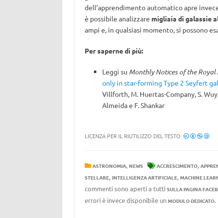
dell’apprendimento automatico apre invec
è possibile analizzare
migliaia di galassie a
ampi e, in qualsiasi momento, si possono es
Per saperne di più:
Leggi su
Monthly Notices of the Royal 
only in star-forming Type 2 Seyfert ga
Villforth, M. Huertas-Company, S. Wuyts
Almeida e F. Shankar
LICENZA PER IL RIUTILIZZO DEL TESTO:
,
,
ASTRONOMIA
NEWS
ACCRESCIMENTO
APPRE
,
,
STELLARE
INTELLIGENZA ARTIFICIALE
MACHINE LEAR
commenti sono aperti a tutti
SULLA PAGINA FACE
errori è invece disponibile un
MODULO DEDICATO