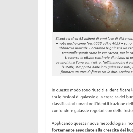
Situate a circa 65 milioni di anni luce di distanza
– note anche come Ngc 4038 e Ngc 4039 – sono c
abbraccio mortale. Entrambe le galassie un t
tranquille spirali come la Via Lattea, ma la c
trascorso le ultime centinaia di milioni di a
avvinghiarsi l’una con l’altra. Nell’immagine è e
le stelle, strappate dalle loro galassie ospiti
formato un arco di flusso tra le due. Crediti: 
In questo modo sono riusciti a identificare 
tra le fusioni di galassie e la crescita dei b
classificatori umani nell’identificazione del
confondere galassie regolari con delle fusio
Applicando questa nuova metodologia, i rice
fortemente associate alla crescita dei buc