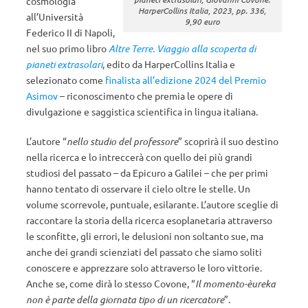
cosmologia
HarperCollins Italia, 2023, pp. 336,
all’Università
9,90 euro
Federico II di Napoli,
nel suo primo libro
Altre Terre. Viaggio alla scoperta di
pianeti extrasolari
, edito da HarperCollins Italia e
selezionato come
finalista all’edizione 2024 del Premio
Asimov
– riconoscimento che premia le opere di
divulgazione e saggistica scientifica in lingua italiana.
L’autore “
nello studio del professore
” scoprirà il suo destino
nella ricerca e lo intreccerà con quello dei più grandi
studiosi del passato – da Epicuro a Galilei – che per primi
hanno tentato di osservare il cielo oltre le stelle. Un
volume scorrevole, puntuale, esilarante. L’autore sceglie di
raccontare la storia della ricerca esoplanetaria attraverso
le sconfitte, gli errori, le delusioni non soltanto sue, ma
anche dei grandi scienziati del passato che siamo soliti
conoscere e apprezzare solo attraverso le loro vittorie.
Anche se, come dirà lo stesso Covone, “
Il momento-èureka
non è parte della giornata tipo di un ricercatore
”.