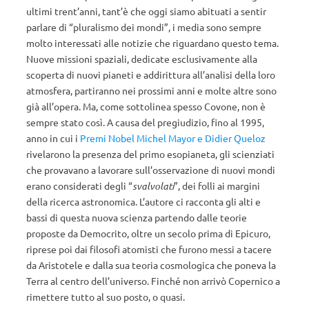
ultimi trent’anni, tant’è che oggi siamo abituati a sentir
parlare di “pluralismo dei mondi”, i media sono sempre
molto interessati alle notizie che riguardano questo tema.
Nuove missioni spaziali, dedicate esclusivamente alla
scoperta di nuovi pianeti e addirittura all’analisi della loro
atmosfera, partiranno nei prossimi anni e molte altre sono
già all’opera. Ma, come sottolinea spesso Covone, non è
sempre stato così. A causa del pregiudizio, fino al 1995,
anno in cui i
Premi Nobel Michel Mayor e Didier Queloz
rivelarono la presenza del primo esopianeta, gli scienziati
che provavano a lavorare sull’osservazione di nuovi mondi
erano considerati degli “
svalvolati
”, dei folli ai margini
della ricerca astronomica. L’autore ci racconta gli alti e
bassi di questa nuova scienza partendo dalle teorie
proposte da Democrito, oltre un secolo prima di Epicuro,
riprese poi dai filosofi atomisti che furono messi a tacere
da Aristotele e dalla sua teoria cosmologica che poneva la
Terra al centro dell’universo. Finché non arrivò Copernico a
rimettere tutto al suo posto, o quasi.