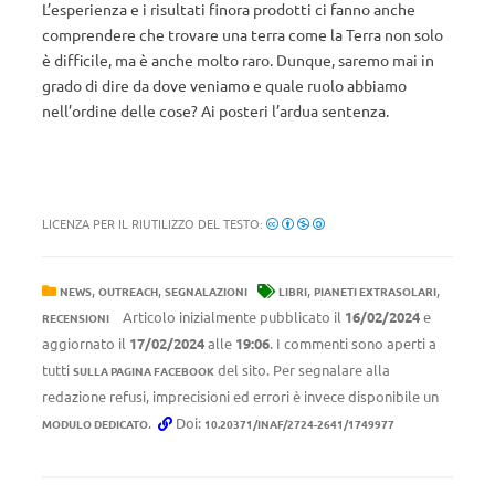
L’esperienza e i risultati finora prodotti ci fanno anche
comprendere che trovare una terra come la Terra non solo
è difficile, ma è anche molto raro. Dunque, saremo mai in
grado di dire da dove veniamo e quale ruolo abbiamo
nell’ordine delle cose? Ai posteri l’ardua sentenza.
LICENZA PER IL RIUTILIZZO DEL TESTO:
,
,
,
,
NEWS
OUTREACH
SEGNALAZIONI
LIBRI
PIANETI EXTRASOLARI
Articolo inizialmente pubblicato il
16/02/2024
e
RECENSIONI
aggiornato il
17/02/2024
alle
19:06
. I commenti sono aperti a
tutti
del sito. Per segnalare alla
SULLA PAGINA FACEBOOK
redazione refusi, imprecisioni ed errori è invece disponibile un
.
Doi:
MODULO DEDICATO
10.20371/INAF/2724-2641/1749977