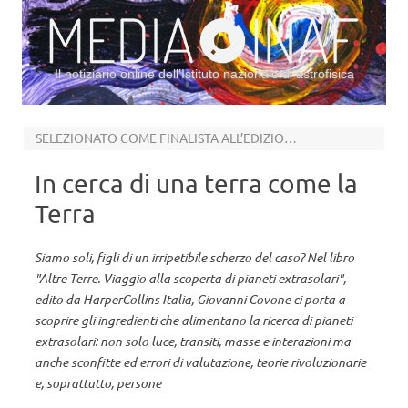
Il notiziario online dell’Istituto nazionale di astrofisica
Vai al contenuto
SELEZIONATO COME FINALISTA ALL’EDIZIONE 2024 DEL PREMIO ASIMOV
In cerca di una terra come la
Terra
Siamo soli, figli di un irripetibile scherzo del caso? Nel libro
"Altre Terre. Viaggio alla scoperta di pianeti extrasolari",
edito da HarperCollins Italia, Giovanni Covone ci porta a
scoprire gli ingredienti che alimentano la ricerca di pianeti
extrasolari: non solo luce, transiti, masse e interazioni ma
anche sconfitte ed errori di valutazione, teorie rivoluzionarie
e, soprattutto, persone