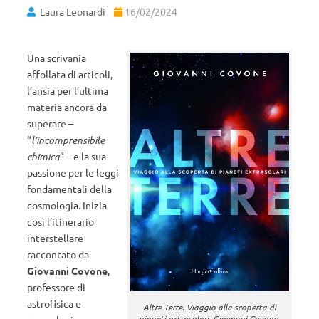
Laura Leonardi
16/02/2024
Una scrivania
affollata di articoli,
l’ansia per l’ultima
materia ancora da
superare –
“
l’incomprensibile
chimica
” – e la sua
passione per le leggi
fondamentali della
cosmologia. Inizia
così l’itinerario
interstellare
raccontato da
Giovanni Covone
,
professore di
astrofisica e
Altre Terre. Viaggio alla scoperta di
pianeti extrasolari, Giovanni Covone.