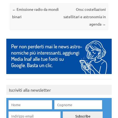
Navigazione articolo
←
Emissione radio da mondi
Onu: costellazioni
binari
satellitari e astronomia in
agenda
→
Iscriviti alla newsletter