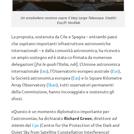
Un arcobaleno cosmico sopra il Very Large Telescope. Crediti:
Eso/P. Horálek
La proposta, sostenuta da Cile e Spagna – entrambi paesi
che ospitano importanti infrastrutture astronomiche
internazionali – e dalla comunità astronomica, ha ricevuto
un ampio sostegno ed è stata co-firmata da numerose
delegazioni [
fra le quali l’Italia, ndr
]. L’Unione astronomica
internazionale (
Iau
), l’Osservatorio europeo australe (
Eso
),
la Società astronomica europea (
Eas
) e lo Square Kilometre
Array Observatory (
Skao
), tutti osservatori permanenti
della Commissione, hanno incoraggiato e sostenuto gli
sforzi.
«Questo è un momento diplomatico importante per
l’astronomia», ha dichiarato
Richard Green
, direttore
ad
interim
del
Cps
(Centre for the Protection of the Dark and
Quiet Sky from Satellite Constellation Interference)