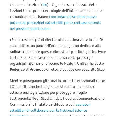
telecomunicazioni (
Itu
) – l’agenzia specializzata delle
Nazioni Unite per le tecnologie dell’informazione e della
comunicazione – hanno
concordato di studiare nuove
potenziali protezioni dai satelliti per la radioastronomia
nei prossimi quattro anni
.
«Sono trascorsi più di dieci anni dall’ultima volta in cui c’è
stato, all’Itu, un punto all’ordine del giorno dedicato alla
radioastronomia, e questo dimostra il profilo significativo e
l’attenzione che l’astronomia ha raccolto presso gli
organismi internazionali come le Nazioni Unite», ha detto
Federico di Vruno
, co-direttore del Cps con sede allo Skao
Mentre proseguono gli sforzi in forum internazionali come
l’Onu e l’Itu, anche i singoli paesi stanno iniziando ad
attuare una legislazione per proteggere meglio
l’astronomia. Negli Stati Uniti, la Federal Communications
Commission ha iniziato a richiedere agli
operatori
satellitari di collaborare con la National Science
Foundation
per mitigare il loro impatto. Allo stesso tempo,