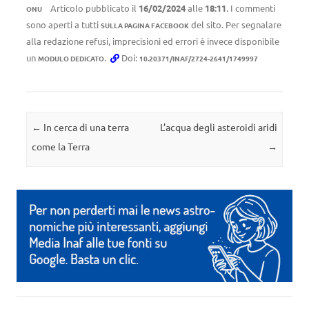
Articolo pubblicato il
16/02/2024
alle
18:11
. I commenti
ONU
sono aperti a tutti
del sito. Per segnalare
SULLA PAGINA FACEBOOK
alla redazione refusi, imprecisioni ed errori è invece disponibile
un
.
Doi:
MODULO DEDICATO
10.20371/INAF/2724-2641/1749997
Navigazione articolo
←
In cerca di una terra
L’acqua degli asteroidi aridi
come la Terra
→