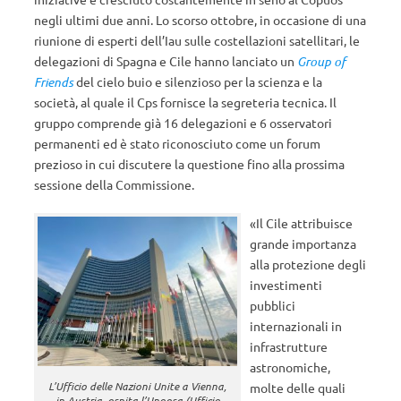
negli ultimi due anni. Lo scorso ottobre, in occasione di una
riunione di esperti dell’Iau sulle costellazioni satellitari, le
delegazioni di Spagna e Cile hanno lanciato un
Group of
Friends
del cielo buio e silenzioso per la scienza e la
società, al quale il Cps fornisce la segreteria tecnica. Il
gruppo comprende già 16 delegazioni e 6 osservatori
permanenti ed è stato riconosciuto come un forum
prezioso in cui discutere la questione fino alla prossima
sessione della Commissione.
«Il Cile attribuisce
grande importanza
alla protezione degli
investimenti
pubblici
internazionali in
infrastrutture
astronomiche,
L’Ufficio delle Nazioni Unite a Vienna,
molte delle quali
in Austria, ospita l’Unoosa (Ufficio