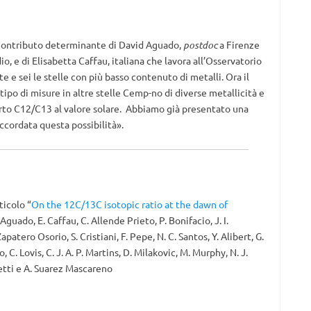
 contributo determinante di David Aguado,
postdoc
a Firenze
o, e di Elisabetta Caffau, italiana che lavora all’Osservatorio
e e sei le stelle con più basso contenuto di metalli. Ora il
ipo di misure in altre stelle Cemp-no di diverse metallicità e
orto C12/C13 al valore solare. Abbiamo già presentato una
ccordata questa possibilità».
ticolo “
On the 12C/13C isotopic ratio at the dawn of
. Aguado, E. Caffau, C. Allende Prieto, P. Bonifacio, J. I.
tero Osorio, S. Cristiani, F. Pepe, N. C. Santos, Y. Alibert, G.
 C. Lovis, C. J. A. P. Martins, D. Milakovic, M. Murphy, N. J.
zetti e A. Suarez Mascareno