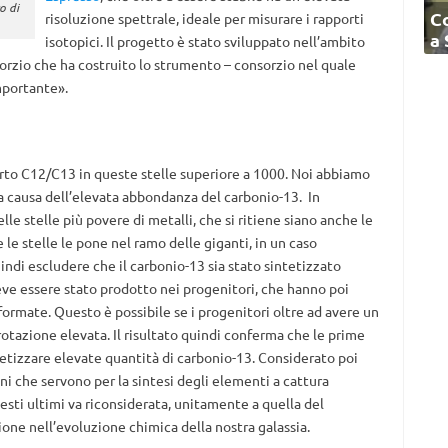
o di
C
risoluzione spettrale, ideale per misurare i rapporti
a
isotopici. Il progetto è stato sviluppato nell’ambito
sorzio che ha costruito lo strumento – consorzio nel quale
importante».
rto C12/C13 in queste stelle superiore a 1000. Noi abbiamo
 a causa dell’elevata abbondanza del carbonio-13. In
lle stelle più povere di metalli, che si ritiene siano anche le
 le stelle le pone nel ramo delle giganti, in un caso
uindi escludere che il carbonio-13 sia stato sintetizzato
eve essere stato prodotto nei progenitori, che hanno poi
o formate. Questo è possibile se i progenitori oltre ad avere un
rotazione elevata. Il risultato quindi conferma che le prime
ntetizzare elevate quantità di carbonio-13. Considerato poi
ni che servono per la sintesi degli elementi a cattura
esti ultimi va riconsiderata, unitamente a quella del
one nell’evoluzione chimica della nostra galassia.