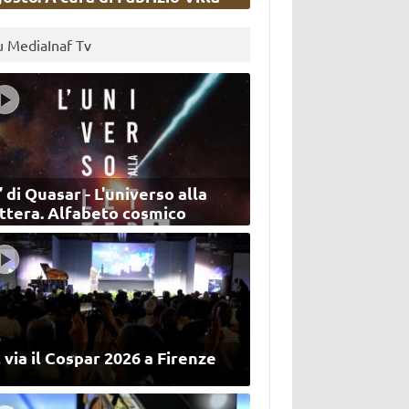
u MediaInaf Tv
’ di Quasar - L'universo alla
ettera. Alfabeto cosmico
 via il Cospar 2026 a Firenze