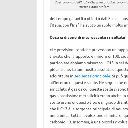
L’astronomo dell’Inaf – Osservatorio Astronomic
Trieste Paolo Molaro
del tempo garantito offerto dall’Eso al con
l’Italia, con l’Inaf, ha avuto un ruolo molto 
Cosa ci dicono di interessante i risultati?
«Le previsioni teoriche prevedono un rappo
trovato che il rapporto è minore di 100, ciò
particolare abbiamo misurato il C13 in sei de
più antiche. La luminosità assoluta di queste
addirittura in
sequenza principale
. Si può q
all’interno di queste stelle. Ne segue che d
arricchito il gas da cui queste stelle si son
gas a bassissima metallicità erano anche in 
stelle erano di questo tipo e in grado di si
che il C13 è la sorgente principale di neutro
neutronica, tutta l’evoluzione chimica di qu
carbonio-13. Insomma, è una piccola rivoluzi