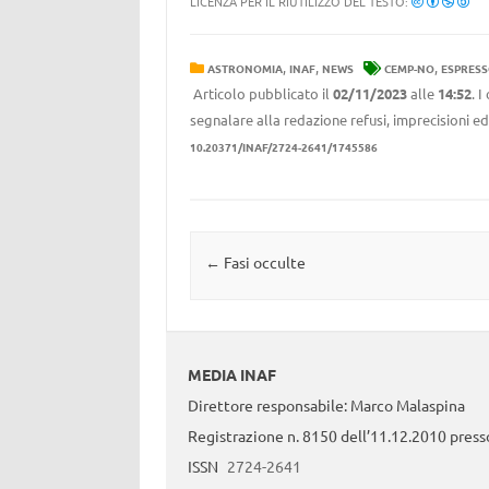
LICENZA PER IL RIUTILIZZO DEL TESTO:
,
,
,
ASTRONOMIA
INAF
NEWS
CEMP-NO
ESPRES
Articolo pubblicato il
02/11/2023
alle
14:52
. 
segnalare alla redazione refusi, imprecisioni ed
10.20371/INAF/2724-2641/1745586
Navigazione articolo
←
Fasi occulte
MEDIA INAF
Direttore responsabile: Marco Malaspina
Registrazione n. 8150 dell’11.12.2010 presso
ISSN
2724-2641