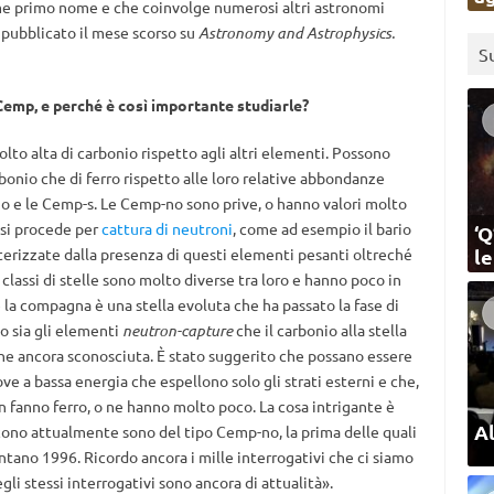
ome primo nome e che coinvolge numerosi altri astronomi
to pubblicato il mese scorso su
Astronomy and Astrophysics.
S
emp, e perché è così importante studiarle?
o alta di carbonio rispetto agli altri elementi. Possono
bonio che di ferro rispetto alle loro relative abbondanze
o e le Cemp-s. Le Cemp-no sono prive, o hanno valori molto
esi procede per
cattura di neutroni
, come ad esempio il bario
‘Q
terizzate dalla presenza di questi elementi pesanti oltreché
l
classi di stelle sono molto diverse tra loro e hanno poco in
la compagna è una stella evoluta che ha passato la fase di
to sia gli elementi
neutron-capture
che il carbonio alla stella
ne ancora sconosciuta. È stato suggerito che possano essere
ove a bassa energia che espellono solo gli strati esterni e che,
 fanno ferro, o ne hanno molto poco. La cosa intrigante è
Al
scono attualmente sono del tipo Cemp-no, la prima delle quali
ntano 1996. Ricordo ancora i mille interrogativi che ci siamo
egli stessi interrogativi sono ancora di attualità».