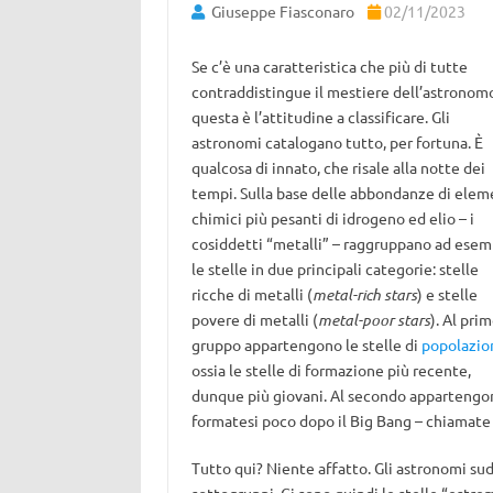
Giuseppe Fiasconaro
02/11/2023
Se c’è una caratteristica che più di tutte
contraddistingue il mestiere dell’astronom
questa è l’attitudine a classificare. Gli
astronomi catalogano tutto, per fortuna. È
qualcosa di innato, che risale alla notte dei
tempi. Sulla base delle abbondanze di elem
chimici più pesanti di idrogeno ed elio – i
cosiddetti “metalli” – raggruppano ad esem
le stelle in due principali categorie: stelle
ricche di metalli (
metal-rich stars
) e stelle
povere di metalli (
metal-poor stars
). Al pri
gruppo appartengono le stelle di
popolazio
ossia le stelle di formazione più recente,
dunque più giovani. Al secondo appartengono
formatesi poco dopo il Big Bang – chiamate 
Tutto qui? Niente affatto. Gli astronomi sud