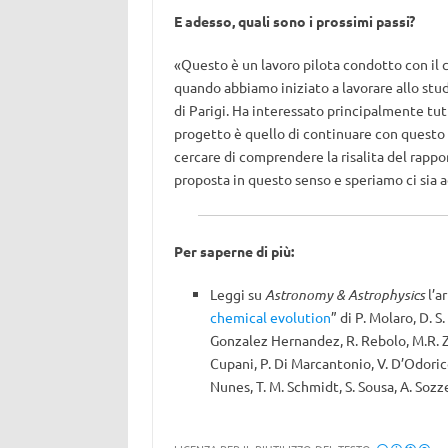
E adesso, quali sono i prossimi passi?
«Questo è un lavoro pilota condotto con il
quando abbiamo iniziato a lavorare allo studi
di Parigi. Ha interessato principalmente tutt
progetto è quello di continuare con questo t
cercare di comprendere la risalita del rapp
proposta in questo senso e speriamo ci sia a
Per saperne di più:
Leggi su
Astronomy & Astrophysics
l’ar
chemical evolution
” di P. Molaro, D. S
Gonzalez Hernandez, R. Rebolo, M.R. Zapa
Cupani, P. Di Marcantonio, V. D’Odorico,
Nunes, T. M. Schmidt, S. Sousa, A. Soz