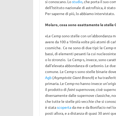
si conoscano. Lo
studio
, che porta il suo c
dell’Istituto nazionale di astrofisica, è sta
Per saperne di più, lo abbiamo intervistato.
Molaro, cosa sono esattamente le stelle C
«Le Cemp sono stelle con un’abbondanza molt
avere da 100 a 10mila volte più atomi di car
cosmiche. Ce ne sono di due tipi: le Cemp-n
bassi, di elementi pesanti la cui nucleosint
o lo stronzio. Le Cemp-s, invece, sono carat
dall’elevata abbondanza di carbonio. Le due 
comune. Le Cemp-s sono stelle binarie dove 
Agb
(
Asymptotic Giant Branch
) e ha trasferi
primaria. Le Cemp-no hanno invece un’origi
il prodotto di
faint supernovae
, cioè supern
diversamente dalle supernove classiche, non
che tutte le stelle più vecchie che si cono
è stata
scoperta
da me e da Bonifacio nel lo
posti allora, e a distanza di quasi 30 anni qu