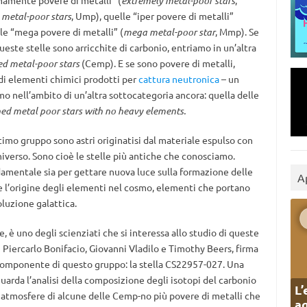
emamente povere di metalli” (
extremely metal-poor stars
,
 metal-poor stars
, Ump), quelle “iper povere di metalli”
le “mega povere di metalli” (
mega metal-poor star
, Mmp). Se
este stelle sono arricchite di carbonio, entriamo in un’altra
d metal-poor stars
(Cemp). E se sono povere di metalli,
di elementi chimici prodotti per
cattura neutronica
– un
mo nell’ambito di un’altra sottocategoria ancora: quella delle
hed metal poor stars with no heavy elements.
timo gruppo sono astri originatisi dal materiale espulso con
niverso. Sono cioè le stelle più antiche che conosciamo.
amentale sia per gettare nuova luce sulla formazione delle
A
re l’origine degli elementi nel cosmo, elementi che portano
luzione galattica.
e, è uno degli scienziati che si interessa allo studio di queste
hi Piercarlo Bonifacio, Giovanni Vladilo e Timothy Beers, firma
 componente di questo gruppo: la stella CS22957-027. Una
guarda l’analisi della composizione degli isotopi del carbonio
L’
le atmosfere di alcune delle Cemp-no più povere di metalli che
ag