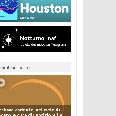
pprofondimento
eclisse cadente, nel cielo di
osto. A cura di Fabrizio Villa