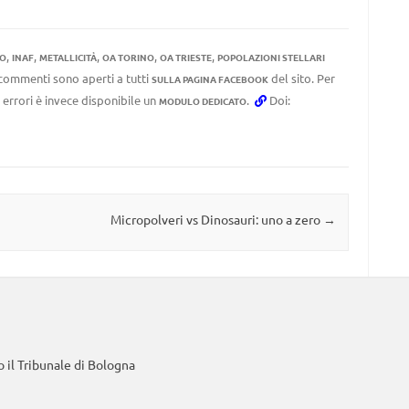
,
,
,
,
,
SO
INAF
METALLICITÀ
OA TORINO
OA TRIESTE
POPOLAZIONI STELLARI
I commenti sono aperti a tutti
del sito. Per
SULLA PAGINA FACEBOOK
 errori è invece disponibile un
.
Doi:
MODULO DEDICATO
Micropolveri vs Dinosauri: uno a zero
→
 il Tribunale di Bologna