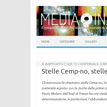
Il notiziario online dell’Istituto nazionale di 
Vai al contenuto
HOME
CATEGORIE
GALLERY
IL RAPPORTO C12/C13 CONFERMA IL LORO 
Stelle Cemp-no, stelle
Gli astronomi le chiamano stelle Cemp-no. Sono
materiale espulso con la morte delle prime st
Paolo Molaro dell'Inaf di Trieste ha ora studi
determinandone, in particolare, l'abbondanza 