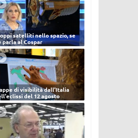
oppi satelliti nello spazio, se
 parla al Cospar
ppe di visibilità dall’Italia
ll'eclissi del 12 agosto