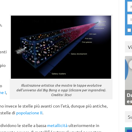
o,
V
enti
pio
mo
Illustrazione artistica che mostra le tappe evolutive
dell’universo dal Big Bang a oggi (cliccare per ingrandire).
ne I
,
Da
Credito: Stsci
e
 invece le stelle più avanti con l’età, dunque più antiche,
stelle di
popolazione II
.
S
dividono le stelle a bassa
metallicità
ulteriormente in