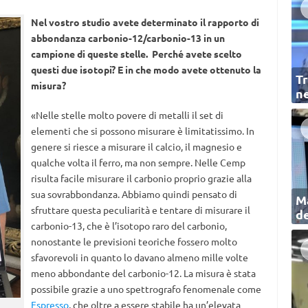
Nel vostro studio avete determinato il rapporto di
abbondanza carbonio-12/carbonio-13 in un
campione di queste stelle. Perché avete scelto
questi due isotopi? E in che modo avete ottenuto la
Tr
misura?
ne
«Nelle stelle molto povere di metalli il set di
elementi che si possono misurare è limitatissimo. In
genere si riesce a misurare il calcio, il magnesio e
qualche volta il ferro, ma non sempre. Nelle Cemp
risulta facile misurare il carbonio proprio grazie alla
sua sovrabbondanza. Abbiamo quindi pensato di
Ma
sfruttare questa peculiarità e tentare di misurare il
de
carbonio-13, che è l’isotopo raro del carbonio,
nonostante le previsioni teoriche fossero molto
sfavorevoli in quanto lo davano almeno mille volte
meno abbondante del carbonio-12. La misura è stata
possibile grazie a uno spettrografo fenomenale come
Espresso
, che oltre a essere stabile ha un’elevata