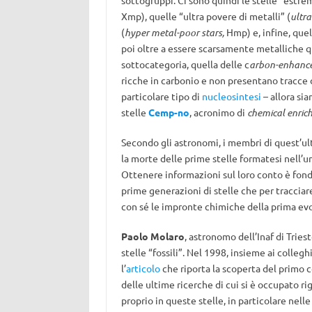
sottogruppi. Ci sono quindi le stelle “estr
Xmp), quelle “ultra povere di metalli” (
ultra
(
hyper metal-poor stars,
Hmp) e, infine, quel
poi oltre a essere scarsamente metalliche qu
sottocategoria, quella delle c
arbon-enhance
ricche in carbonio e non presentano tracce 
particolare tipo di
nucleosintesi
– allora sia
stelle
Cemp-no
, acronimo di
chemical enric
Secondo gli astronomi, i membri di quest’ul
la morte delle prime stelle formatesi nell’u
Ottenere informazioni sul loro conto è fond
prime generazioni di stelle che per traccia
con sé le impronte chimiche della prima evo
Paolo Molaro
, astronomo dell’Inaf di Triest
stelle “fossili”. Nel 1998, insieme ai colleg
l’
articolo
che riporta la scoperta del primo
delle ultime ricerche di cui si è occupato ri
proprio in queste stelle, in particolare nel