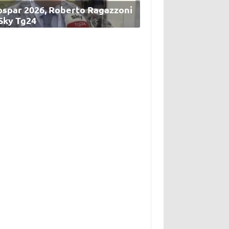
ospar 2026, Roberto Ragazzoni
 Sky Tg24