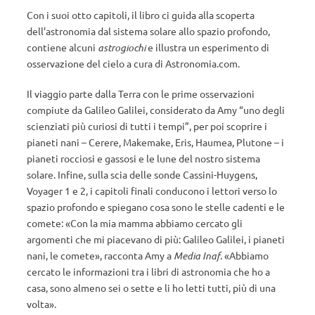
Con i suoi otto capitoli, il libro ci guida alla scoperta
dell’astronomia dal sistema solare allo spazio profondo,
contiene alcuni
astrogiochi
e illustra un esperimento di
osservazione del cielo a cura di Astronomia.com.
Il viaggio parte dalla Terra con le prime osservazioni
compiute da Galileo Galilei, considerato da Amy “uno degli
scienziati più curiosi di tutti i tempi”, per poi scoprire i
pianeti nani – Cerere, Makemake, Eris, Haumea, Plutone – i
pianeti rocciosi e gassosi e le lune del nostro sistema
solare. Infine, sulla scia delle sonde Cassini-Huygens,
Voyager 1 e 2, i capitoli finali conducono i lettori verso lo
spazio profondo e spiegano cosa sono le stelle cadenti e le
comete: «Con la mia mamma abbiamo cercato gli
argomenti che mi piacevano di più: Galileo Galilei, i pianeti
nani, le comete», racconta Amy a
Media Inaf.
«Abbiamo
cercato le informazioni tra i libri di astronomia che ho a
casa, sono almeno sei o sette e li ho letti tutti, più di una
volta».