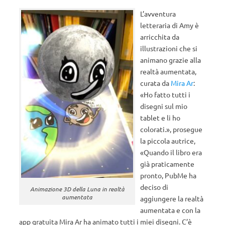
L’avventura
letteraria di Amy è
arricchita da
illustrazioni che si
animano grazie alla
realtà aumentata,
curata da
Mira Ar
:
«Ho fatto tutti i
disegni sul mio
tablet e li ho
colorati.», prosegue
la piccola autrice,
«Quando il libro era
già praticamente
pronto, PubMe ha
deciso di
Animazione 3D della Luna in realtà
aumentata
aggiungere la realtà
aumentata e con la
app gratuita Mira Ar ha animato tutti i miei disegni. C’è