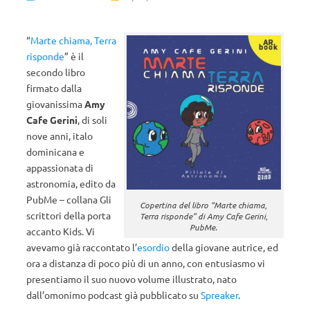
“
Marte chiama, Terra
risponde
” è il
secondo libro
firmato dalla
giovanissima
Amy
Cafe Gerini
, di soli
nove anni, italo
dominicana e
appassionata di
astronomia, edito da
PubMe – collana Gli
Copertina del libro “Marte chiama,
scrittori della porta
Terra risponde” di Amy Cafe Gerini,
PubMe.
accanto Kids. Vi
avevamo già raccontato l’
esordio
della giovane autrice, ed
ora a distanza di poco più di un anno, con entusiasmo vi
presentiamo il suo nuovo volume illustrato, nato
dall’omonimo podcast già pubblicato su
Spreaker
.