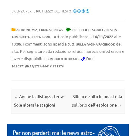
LICENZA PER IL RIUTILIZZO DEL TESTO:
,
,
,
,
ASTRONOMIA
EDUINAF
NEWS
LIBRI
PER LE SCUOLE
REALTÀ
,
Articolo pubblicato il
14/11/2022
alle
AUMENTATA
RECENSIONI
13:06
. I commenti sono aperti a tutti
del
SULLA PAGINA FACEBOOK
sito. Per segnalare alla redazione refusi, imprecisioni ed errori è
invece disponibile un
.
Doi:
MODULO DEDICATO
10.20371/INAF/2724-2641/1731576
Navigazione articolo
←
Anche la distanza Terra-
Silicio e zolfo in una stella
Sole altera le stagioni
sull’orlo dell’esplosione
→