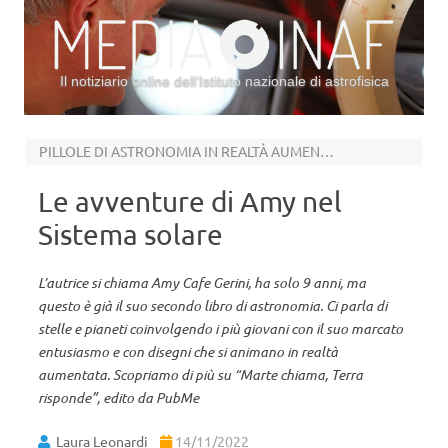
Il notiziario online dell’Istituto nazionale di astrofisica
Vai al contenuto
PILLOLE DI ASTRONOMIA IN REALTÀ AUMENTATA
Le avventure di Amy nel
Sistema solare
L’autrice si chiama Amy Cafe Gerini, ha solo 9 anni, ma
questo è già il suo secondo libro di astronomia. Ci parla di
stelle e pianeti coinvolgendo i più giovani con il suo marcato
entusiasmo e con disegni che si animano in realtà
aumentata. Scopriamo di più su “Marte chiama, Terra
risponde”, edito da PubMe
Laura Leonardi
14/11/2022