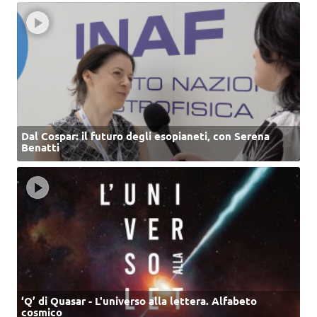
Dal Cospar: il futuro degli esopianeti, con Serena
Benatti
‘Q’ di Quasar - L'universo alla lettera. Alfabeto
cosmico