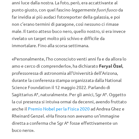
anni luce dalla nostra. La foto, però, era accattivante al
punto giusto, con quel fascino
leggermente fuori fuoco
da
far invidia ai più audaci fotoreporter della galassia, e poi
non c’erano termini di paragone, così nessuno ci rimase
male. Il tanto atteso buco nero, quello nostro, si era invece
rivelato un target molto più schivo e difficile da
immortalare. Fino alla scorsa settimana.
«Personalmente, l’ho conosciuto venti anni fa e da allora lo
amo e cerco di comprenderlo», ha dichiarato
Feryal Özel
,
professoressa di astronomia all’Università dell’Arizona,
durante la conferenza stampa organizzata dalla National
Science Foundation il 12 maggio 2022. Parlando di
Sagittarius A*, naturalmente. Per gli amici, Sgr A*. Oggetto
la cui presenza si intuiva ormai da decenni, avendo fruttato
anche il
Premio Nobel per la Fisica 2020
ad Andrea Ghez e
Rheinard Genzel. «Ma finora non avevamo un’immagine
diretta a conferma che Sgr A* fosse effettivamente un
buco nero».