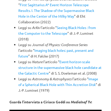
“
First Sagittarius A* Event Horizon Telescope
Results. I. The Shadow of the Supermassive Black
Hole in the Center of the Milky Way
” di Eht
Collaboration (2022)
Leggi su
ArXiv
l’articolo “
Seeing Black Holes : from
the Computer to the Telescope
” di J.-P. Luminet
(2018)
Leggi su
Journal of Physics: Conference Series
l’articolo “
Imaging black holes: past, present and
future
” di H. Falcke (2017)
Leggi su
Nature
l’articolo “
Event-horizon-scale
structure in the supermassive black hole candidate at
the Galactic Centre
” di S. S. Doeleman et al. (2008)
Leggi su
Astronomy & Astrophysics
l’articolo “
Image
of a Spherical Black Hole with Thin Accretion Disk
” di
J.-P. Luminet (1979)
Guarda l’intervista a Ciriaco Goddi su
MediaInaf Tv
: