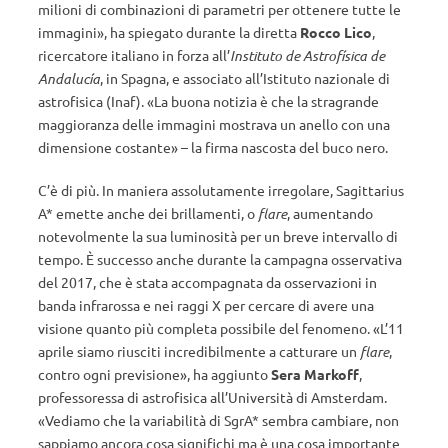
milioni di combinazioni di parametri per ottenere tutte le
immagini», ha spiegato durante la diretta
Rocco Lico
,
ricercatore italiano in forza all’
Instituto de Astrofísica de
Andalucía
, in Spagna, e associato all’Istituto nazionale di
astrofisica (Inaf). «La buona notizia è che la stragrande
maggioranza delle immagini mostrava un anello con una
dimensione costante» – la firma nascosta del buco nero.
C’è di più. In maniera assolutamente irregolare, Sagittarius
A* emette anche dei brillamenti, o
flare
, aumentando
notevolmente la sua luminosità per un breve intervallo di
tempo. È successo anche durante la campagna osservativa
del 2017, che è stata accompagnata da osservazioni in
banda infrarossa e nei raggi X per cercare di avere una
visione quanto più completa possibile del fenomeno. «L’11
aprile siamo riusciti incredibilmente a catturare un
flare
,
contro ogni previsione», ha aggiunto
Sera Markoff
,
professoressa di astrofisica all’Università di Amsterdam.
«Vediamo che la variabilità di SgrA* sembra cambiare, non
sappiamo ancora cosa significhi ma è una cosa importante