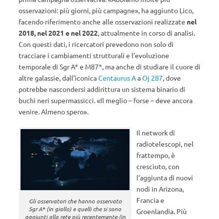
osservazioni: più giorni, più campagne», ha aggiunto Lico,
facendo riferimento anche alle osservazioni realizzate
nel
2018, nel 2021 e nel 2022
, attualmente in corso di analisi.
Con questi dati, i ricercatori prevedono non solo di
tracciare i cambiamenti strutturali e l’evoluzione
temporale di Sgr A* e M87*, ma anche di studiare il cuore di
altre galassie, dall’iconica
Centaurus A
a
Oj 287
, dove
potrebbe nascondersi addirittura un sistema binario di
buchi neri supermassicci. «Il meglio – forse – deve ancora
venire. Almeno spero».
Il network di
radiotelescopi, nel
frattempo, è
cresciuto, con
l’aggiunta di nuovi
nodi in Arizona,
Francia e
Gli osservatori che hanno osservato
Sgr A* (in giallo) e quelli che si sono
Groenlandia. Più
aggiunti alla rete più recentemente (in