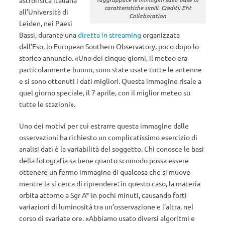
astrofisica italiana
caratteristiche simili. Crediti: Eht
all’Università di
Collaboration
Leiden, nei Paesi
Bassi, durante una
diretta in streaming
organizzata
dall’Eso, lo European Southern Observatory, poco dopo lo
storico annuncio. «Uno dei cinque giorni, il meteo era
particolarmente buono, sono state usate tutte le antenne
e si sono ottenuti i dati migliori. Questa immagine risale a
quel giorno speciale, il 7 aprile, con il miglior meteo su
tutte le stazioni».
Uno dei motivi per cui estrarre questa immagine dalle
osservazioni ha richiesto un complicatissimo esercizio di
analisi dati è la variabilità del soggetto. Chi conosce le basi
della fotografia sa bene quanto scomodo possa essere
ottenere un fermo immagine di qualcosa che si muove
mentre la si cerca di riprendere: in questo caso, la materia
orbita attorno a Sgr A* in pochi minuti, causando forti
variazioni di luminosità tra un’osservazione e l’altra, nel
corso di svariate ore. «Abbiamo usato diversi algoritmi e