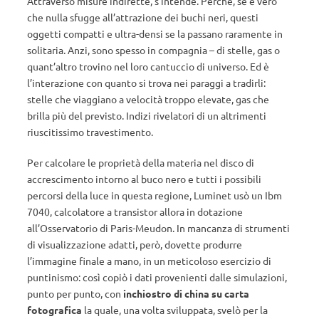
Attraverso misure indirette, s’intende. Perché, se è vero
che nulla sfugge all’attrazione dei buchi neri, questi
oggetti compatti e ultra-densi se la passano raramente in
solitaria. Anzi, sono spesso in compagnia – di stelle, gas o
quant’altro trovino nel loro cantuccio di universo. Ed è
l’interazione con quanto si trova nei paraggi a tradirli:
stelle che viaggiano a velocità troppo elevate, gas che
brilla più del previsto. Indizi rivelatori di un altrimenti
riuscitissimo travestimento.
Per calcolare le proprietà della materia nel disco di
accrescimento intorno al buco nero e tutti i possibili
percorsi della luce in questa regione, Luminet usò un Ibm
7040, calcolatore a transistor allora in dotazione
all’Osservatorio di Paris-Meudon. In mancanza di strumenti
di visualizzazione adatti, però, dovette produrre
l’immagine finale a mano, in un meticoloso esercizio di
puntinismo: così copiò i dati provenienti dalle simulazioni,
punto per punto, con
inchiostro di china su carta
fotografica
la quale, una volta sviluppata, svelò per la