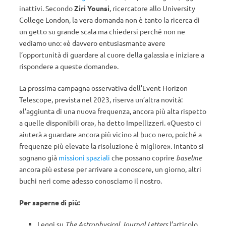
inattivi. Secondo
Ziri Younsi
, ricercatore allo University
College London, la vera domanda non è tanto la ricerca di
un getto su grande scala ma chiedersi perché non ne
vediamo uno: «è davvero entusiasmante avere
l’opportunità di guardare al cuore della galassia e iniziare a
rispondere a queste domande».
La prossima campagna osservativa dell’Event Horizon
Telescope, prevista nel 2023, riserva un’altra novità:
«l’aggiunta di una nuova frequenza, ancora più alta rispetto
a quelle disponibili ora», ha detto Impellizzeri. «Questo ci
aiuterà a guardare ancora più vicino al buco nero, poiché a
frequenze più elevate la risoluzione è migliore». Intanto si
sognano già
missioni spaziali
che possano coprire
baseline
ancora più estese per arrivare a conoscere, un giorno, altri
buchi neri come adesso conosciamo il nostro.
Per saperne di più:
Leggi su
The Astrophysical Journal Letters
l’articolo