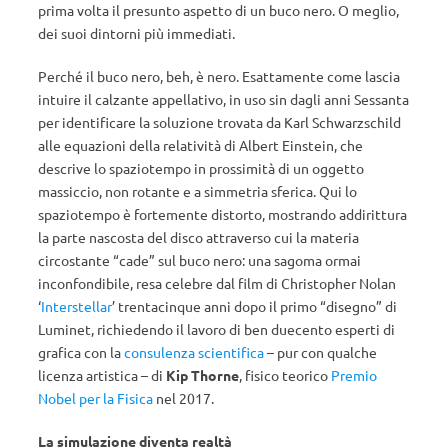
prima volta il presunto aspetto di un buco nero. O meglio,
dei suoi dintorni più immediati.
Perché il buco nero, beh, è nero. Esattamente come lascia
intuire il calzante appellativo, in uso sin dagli anni Sessanta
per identificare la soluzione trovata da Karl Schwarzschild
alle equazioni della relatività di Albert Einstein, che
descrive lo spaziotempo in prossimità di un oggetto
massiccio, non rotante e a simmetria sferica. Qui lo
spaziotempo è fortemente distorto, mostrando addirittura
la parte nascosta del disco attraverso cui la materia
circostante “cade” sul buco nero: una sagoma ormai
inconfondibile, resa celebre dal film di Christopher Nolan
‘
Interstellar
’ trentacinque anni dopo il primo “disegno” di
Luminet, richiedendo il lavoro di ben duecento esperti di
grafica con la
consulenza scientifica
– pur con qualche
licenza artistica – di
Kip Thorne
, fisico teorico
Premio
Nobel per la Fisica
nel 2017.
La simulazione diventa realtà