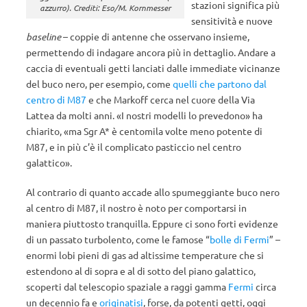
stazioni significa più
azzurro). Crediti: Eso/M. Kornmesser
sensitività e nuove
baseline
– coppie di antenne che osservano insieme,
permettendo di indagare ancora più in dettaglio. Andare a
caccia di eventuali getti lanciati dalle immediate vicinanze
del buco nero, per esempio, come
quelli che partono dal
centro di M87
e che Markoff cerca nel cuore della Via
Lattea da molti anni. «I nostri modelli lo prevedono» ha
chiarito, «ma Sgr A* è centomila volte meno potente di
M87, e in più c’è il complicato pasticcio nel centro
galattico».
Al contrario di quanto accade allo spumeggiante buco nero
al centro di M87, il nostro è noto per comportarsi in
maniera piuttosto tranquilla. Eppure ci sono forti evidenze
di un passato turbolento, come le famose “
bolle di Fermi
” –
enormi lobi pieni di gas ad altissime temperature che si
estendono al di sopra e al di sotto del piano galattico,
scoperti dal telescopio spaziale a raggi gamma
Fermi
circa
un decennio fa e
originatisi
, forse, da potenti getti, oggi