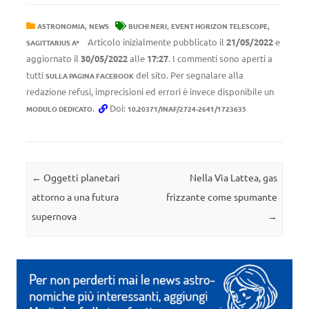
,
,
,
ASTRONOMIA
NEWS
BUCHI NERI
EVENT HORIZON TELESCOPE
Articolo inizialmente pubblicato il
21/05/2022
e
SAGITTARIUS A*
aggiornato il
30/05/2022
alle
17:27
. I commenti sono aperti a
tutti
del sito. Per segnalare alla
SULLA PAGINA FACEBOOK
redazione refusi, imprecisioni ed errori è invece disponibile un
.
Doi:
MODULO DEDICATO
10.20371/INAF/2724-2641/1723635
Navigazione articolo
←
Oggetti planetari
Nella Via Lattea, gas
attorno a una futura
frizzante come spumante
supernova
→