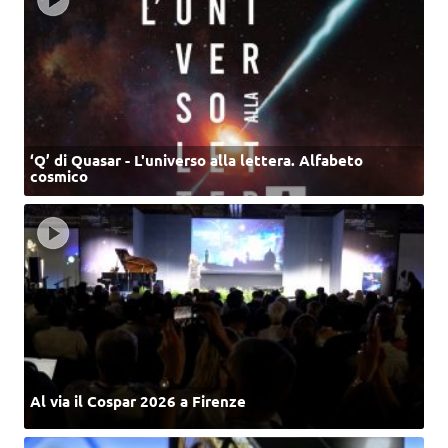
‘Q’ di Quasar - L'universo alla lettera. Alfabeto
cosmico
Al via il Cospar 2026 a Firenze