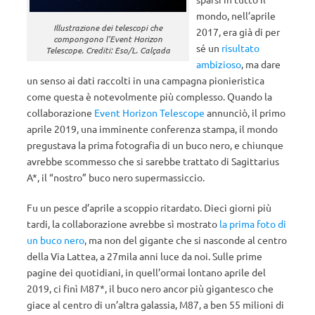
mondo, nell’aprile
Illustrazione dei telescopi che
2017, era già di per
compongono l’Event Horizon
sé un
risultato
Telescope. Crediti: Eso/L. Calçada
ambizioso
, ma dare
un senso ai dati raccolti in una campagna pionieristica
come questa è notevolmente più complesso. Quando la
collaborazione
Event Horizon Telescope
annunciò, il primo
aprile 2019, una imminente conferenza stampa, il mondo
pregustava la prima fotografia di un buco nero, e chiunque
avrebbe scommesso che si sarebbe trattato di Sagittarius
A*, il “nostro” buco nero supermassiccio.
Fu un pesce d’aprile a scoppio ritardato. Dieci giorni più
tardi, la collaborazione avrebbe sì mostrato
la prima foto di
un buco nero
, ma non del gigante che si nasconde al centro
della Via Lattea, a 27mila anni luce da noi. Sulle prime
pagine dei quotidiani, in quell’ormai lontano aprile del
2019, ci finì M87*, il buco nero ancor più gigantesco che
giace al centro di un’altra galassia, M87, a ben 55 milioni di