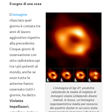
Il sogno di una cosa
L’
immagine
rilasciata quel
giorno è costata tre
anni di lavoro
aggiuntivo rispetto
alla precedente.
Cinque giorni di
osservazione con
otto radiotelescopi
tra i più potenti al
mondo, anche se
«non tutte le
antenne hanno
L’immagine di Sgr A*, prodotta
osservato tutti i
calcolando la media di migliaia di
giorni», ha detto
immagini create utilizzando diversi
metodi. In basso, un’immagine
Violette
rappresentativa media per ciascuno
Impellizzeri
,
dei quattro cluster in cui sono state
raggruppate le immagini sulla base di