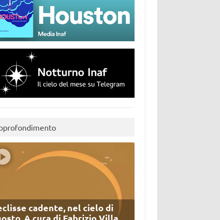
pprofondimento
eclisse cadente, nel cielo di
osto. A cura di Fabrizio Villa