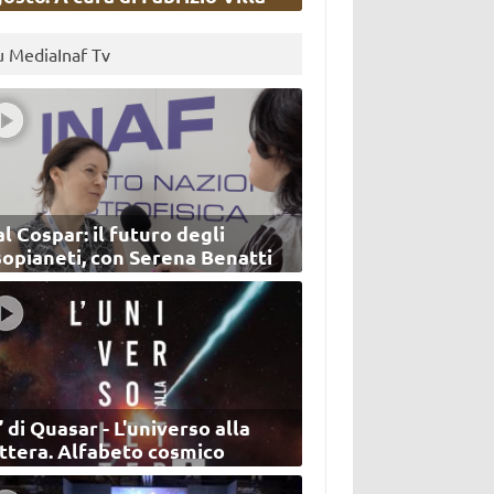
u MediaInaf Tv
l Cospar: il futuro degli
sopianeti, con Serena Benatti
’ di Quasar - L'universo alla
ettera. Alfabeto cosmico