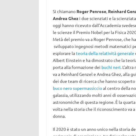
Si chiamano
Roger Penrose
,
Reinhard Gen
Andrea Ghez
i due scienziati e la scienziat
oggi hanno ricevuto dall’Accademia svedes
le scienze il Premio Nobel per la Fisica 2020
Metà del premio va a Roger Penrose, che ha
sviluppato ingegnosi metodi matematici p
esplorare la
teoria della relatività generale
Albert Einstein e ha dimostrato che la teori
porta alla formazione dei
buchi neri
. L’altra
va a Reinhard Genzel e Andrea Ghez, alla gu
dei due team di ricerca che hanno scoperto 
buco nero supermassiccio
al centro della no
galassia, utilizzando molti anni di osservazi
astronomiche di questa regione. È la quarta
volta nella storia che il riconoscimento va a
donna.
Il 2020 è stato un anno unico nella storia d