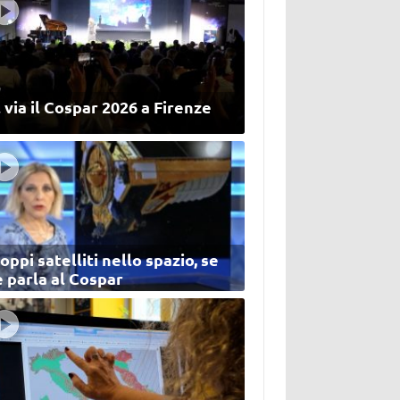
 via il Cospar 2026 a Firenze
oppi satelliti nello spazio, se
 parla al Cospar