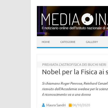
Il notiziario online dell’Istituto nazionale di 
Vai al contenuto
HOME
CATEGORIE
GALLERY
PREMIATA L’ASTROFISICA DEI BUCHI NERI
Nobel per la Fisica ai 
Si chiamano Roger Penrose, Reinhard Genzel e
ricevuto dall’Accademia svedese per le scienze
il riconoscimento va a una donna
Maura Sandri
06/10/2020