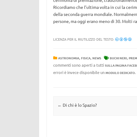
cerimonia di premiazione, tradizionalmente 
Ricordiamo che l’ultima volta in cui la ceri
della seconda guerra mondiale. Normalmente
persone, ma oggi erano meno di 30. Molti r
LICENZA PER IL RIUTILIZZO DEL TESTO:
,
,
,
ASTRONOMIA
FISICA
NEWS
BUCHI NERI
PREM
commenti sono aperti a tutti
SULLA PAGINA FACE
errori è invece disponibile un
MODULO DEDICATO
Navigazione articolo
←
Di chi è lo Spazio?