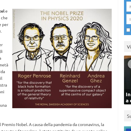
zel
e
a che
e per
.
er
V
di
a
 metà
ida
il
stra
oni
In
a 
 una
S
el Premio Nobel. A causa della pandemia da coronavirus, la