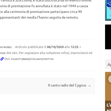
tenuta a Stoccolma, è stata sostituita da un evento online.
monia di premiazione fu annullata è stato nel 1944 a causa
 alla cerimonia di premiazione partecipano circa 90
appresentanti dei media l’hanno seguita da remoto.
Articolo pubblicato il
06/10/2020
alle
12:23
. I
IO NOBEL
del sito. Per segnalare alla redazione refusi, imprecisioni ed
BOOK
.
Doi:
10.20371/INAF/2724-2641/1697154
A
Il canto radio del Cygnus
→
L’
ag