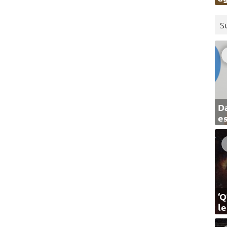
S
Da
e
‘Q
l