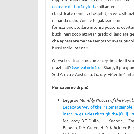
galassie di tipo Seyfert
, solitamente
classificate come radio-quiet, ovvero silenz
in banda radio. Anche le galassie con
formazione stellare intensa possono ospita
buchi neri poco attivi in ​​grado di lanciare 
che apparentemente sembrano avere buchi n
flussi radio intensi».
Questi risultati sono un’anteprima degli stu
grazie all’
Osservatorio Ska
(Skao), il più gr
Sud Africa e Australia: l’
array
e-Merlin è infa
Per saperne di più:
Leggi su
Monthly Notices of the Royal 
Legacy Survey of the Palomar sample. E
inactive galaxies through the [OIII]– 
McHardy, B.T. Dullo, J.H. Knapen, L. Zan
Fenech, D.A. Green, H.-R. Klöckner, E. 