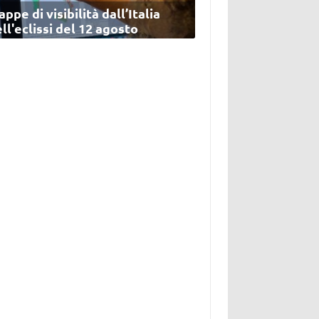
ppe di visibilità dall’Italia
ll'eclissi del 12 agosto