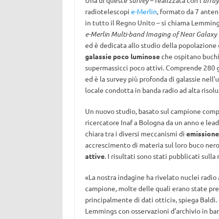
Una di queste
survey
– realizzata con l’
array
radiotelescopi
e-Merlin
, formato da 7 ante
in tutto il Regno Unito – si chiama Lemming
e-Merlin Multi-band Imaging of Near Galaxy
ed è dedicata allo studio della popolazione 
galassie poco luminose
che ospitano buchi
supermassicci poco attivi. Comprende 280 g
ed è la survey più profonda di galassie nell’
locale condotta in banda radio ad alta risol
Un nuovo studio, basato sul campione comp
ricercatore Inaf a Bologna da un anno e lea
chiara tra i diversi meccanismi di
emissione
accrescimento di materia sul loro buco nero
attive
. I risultati sono stati pubblicati sulla 
«La nostra indagine ha rivelato nuclei radio 
campione, molte delle quali erano state pr
principalmente di dati ottici», spiega Baldi.
Lemmings con osservazioni d’archivio in ban