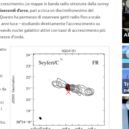
accrescimento. Le mappe in banda radio ottenute dalla
survey
lisecondi d’arco
, pari a circa un diecimilionesimo del
 Questo ha permesso di osservare getti radio fino a scale
i anni-luce – studiando direttamente l’accrescimento su
evando nuclei galattici attivi con tassi di accrescimento più
Al
nghezze d’onda.
leto
ei
Tr
e da
ne
ici
 i
to,