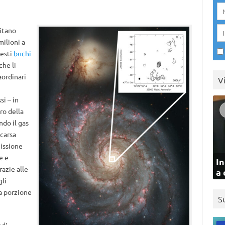
pitano
ilioni a
uesti
buchi
che li
aordinari
V
i – in
ro della
ndo il gas
scarsa
missione
e e
In
razie alle
a 
li
a porzione
S