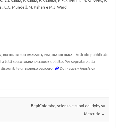
.J. Saikia, P. Saikia, F. Shankar, R.E. Spencer, I.R. Stevens, P.
idal, C.G. Mundell, M. Pahari e M.J. Ward
,
,
,
Articolo pubblicato
N
BUCHI NERI SUPERMASSICCI
INAF
IRA BOLOGNA
 a tutti
del sito. Per segnalare alla
SULLA PAGINA FACEBOOK
e disponibile un
.
Doi:
MODULO DEDICATO
10.20371/INAF/2724-
BepiColombo, scienza e suoni dal flyby su
Mercurio
→