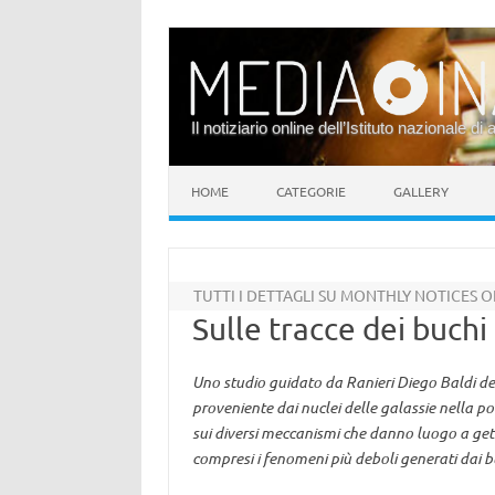
Il notiziario online dell’Istituto nazionale di 
Vai al contenuto
HOME
CATEGORIE
GALLERY
TUTTI I DETTAGLI SU MONTHLY NOTICES 
Sulle tracce dei buchi
Uno studio guidato da Ranieri Diego Baldi dell
proveniente dai nuclei delle galassie nella po
sui diversi meccanismi che danno luogo a getti
compresi i fenomeni più deboli generati dai b