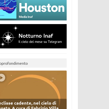
pprofondimento
eclisse cadente, nel cielo di
osto. A cura di Fabrizio Villa