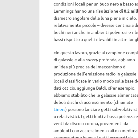
condizioni locali per un buco nero a basso 
Lemmings hanno una
risoluzione di 0.2 mil
diametro angolare della luna piena in cielo.
relativamente piccole – diverse centinaia d
buchi neri anche in ambienti polverosi e ril
bassi rispetto a quelli rilevabili in altre lu
«In questo lavoro, grazie al campione comp
di galassie e alla
survey
profonda, abbiamo
un’idea più precisa del meccanismo di
produzione dell’emissione radio in galassie
locali classificate in vario modo sulla base d
dati ottici», aggiunge Baldi. «Per esempio,
abbiamo stabilito che le galassie alimentat
deboli dischi di accrescimento (chiamate
Liners
) possono lanciare getti sub-relativist
o relativistici. I getti lenti a bassa potenza e
venti da disco o corona, provenienti da
ambienti con accrescimento alto o medio-al
rappresentano invece i getti osservati da