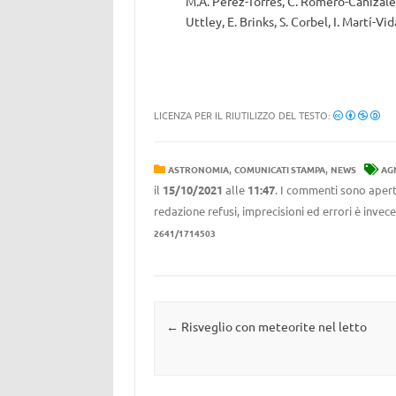
M.A. Pérez-Torres, C. Romero-Cañizales, D
Uttley, E. Brinks, S. Corbel, I. Martí-V
LICENZA PER IL RIUTILIZZO DEL TESTO:
,
,
ASTRONOMIA
COMUNICATI STAMPA
NEWS
AG
il
15/10/2021
alle
11:47
. I commenti sono aperti
redazione refusi, imprecisioni ed errori è invec
2641/1714503
Navigazione articolo
←
Risveglio con meteorite nel letto