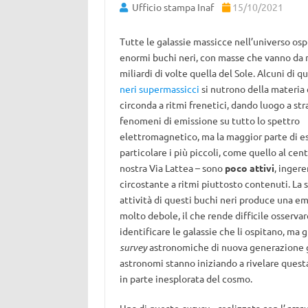
Ufficio stampa Inaf
15/10/2021
Tutte le galassie massicce nell’universo os
enormi buchi neri, con masse che vanno da m
miliardi di volte quella del Sole. Alcuni di q
neri supermassicci
si nutrono della materia 
circonda a ritmi frenetici, dando luogo a str
fenomeni di emissione su tutto lo spettro
elettromagnetico, ma la maggior parte di ess
particolare i più piccoli, come quello al cent
nostra Via Lattea – sono
poco attivi
, ingere
circostante a ritmi piuttosto contenuti. La 
attività di questi buchi neri produce una e
molto debole, il che rende difficile osservar
identificare le galassie che li ospitano, ma g
survey
astronomiche di nuova generazione g
astronomi stanno iniziando a rivelare quest
in parte inesplorata del cosmo.