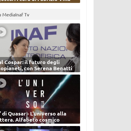
u MediaInaf Tv
l Cospar: il futuro degli
sopianeti, con Serena Benatti
’ di Quasar - L'universo alla
ettera. Alfabeto cosmico