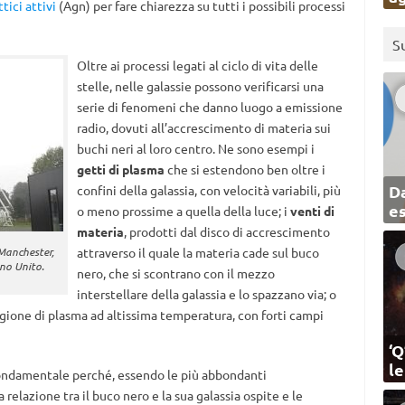
tici attivi
(Agn) per fare chiarezza su tutti i possibili processi
S
Oltre ai processi legati al ciclo di vita delle
stelle, nelle galassie possono verificarsi una
serie di fenomeni che danno luogo a emissione
radio, dovuti all’accrescimento di materia sui
buchi neri al loro centro. Ne sono esempi i
getti di plasma
che si estendono ben oltre i
Da
confini della galassia, con velocità variabili, più
e
o meno prossime a quella della luce; i
venti di
materia
, prodotti dal disco di accrescimento
 Manchester,
attraverso il quale la materia cade sul buco
gno Unito.
nero, che si scontrano con il mezzo
interstellare della galassia e lo spazzano via; o
egione di plasma ad altissima temperatura, con forti campi
‘Q
l
 fondamentale perché, essendo le più abbondanti
 relazione tra il buco nero e la sua galassia ospite e le