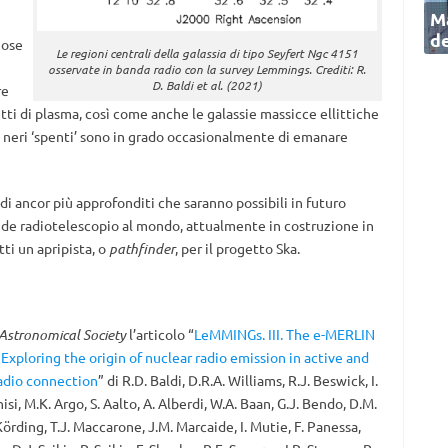
Ma
de
iose
Le regioni centrali della galassia di tipo Seyfert Ngc 4151
osservate in banda radio con la survey Lemmings. Crediti: R.
D. Baldi et al. (2021)
re
getti di plasma, così come anche le galassie massicce ellittiche
eri ‘spenti’ sono in grado occasionalmente di emanare
di ancor più approfonditi che saranno possibili in futuro
ande radiotelescopio al mondo, attualmente in costruzione in
tti un apripista, o
pathfinder
, per il progetto Ska.
Astronomical Society
l’articolo “
LeMMINGs. III. The e-MERLIN
xploring the origin of nuclear radio emission in active and
radio connection
” di R.D. Baldi, D.R.A. Williams, R.J. Beswick, I.
isi, M.K. Argo, S. Aalto, A. Alberdi, W.A. Baan, G.J. Bendo, D.M.
Körding, T.J. Maccarone, J.M. Marcaide, I. Mutie, F. Panessa,