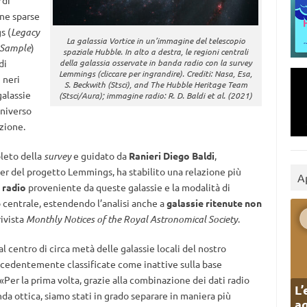
di
nne sparse
s (
Legacy
La galassia Vortice in un’immagine del telescopio
 Sample
)
spaziale Hubble. In alto a destra, le regioni centrali
di
della galassia osservate in banda radio con la survey
Lemmings (cliccare per ingrandire). Crediti: Nasa, Esa,
 neri
S. Beckwith (Stsci), and The Hubble Heritage Team
alassie
(Stsci/Aura); immagine radio: R. D. Baldi et al. (2021)
universo
uzione.
leto della
survey
e guidato da
Ranieri Diego Baldi
,
der del progetto Lemmings, ha stabilito una relazione più
A
 radio
proveniente da queste galassie e la modalità di
 centrale, estendendo l’analisi anche a
galassie ritenute non
rivista
Monthly Notices of the Royal Astronomical Society
.
al centro di circa metà delle galassie locali del nostro
ecedentemente classificate come inattive sulla base
 «Per la prima volta, grazie alla combinazione dei dati radio
L’
da ottica, siamo stati in grado separare in maniera più
ag