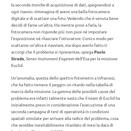
la seconda
tranche
di acquisizione di dati, spegnendosi a
ogni riavvio. «Immagina di avere una bella fotocamera
digitale e di scattare una foto. Vedendo che è venuta bene
decidi di farne un’altra. Ma mentre provi a farla, la
fotocamera non risponde più: non puoi né impostare
l’esposizione né rilasciare l’otturatore. L’unico modo per
scattarne un’altra è riavviare, ma dopo averlo fatto ti
accorgi che il problema si ripresenta», spiega
Paolo
Strada
,
Senior Instrument Engineer
dell’Esa per la missione
Euclid.
Un’anomalia, questa dello spettro-fotometro a infrarossi,
che ha fatto temere il peggio: un ritardo nella tabella di
marcia della missione. La gamma delle possibili cause del
problema era infatti talmente vasta che il team di Euclid ha
inizialmente preso in considerazione l’esecuzione di una
seconda campagna di test di operatività in condizioni
spaziali simulate per arrivare alla radice del problema, cosa
che avrebbe inevitabilmente ritardato di mesi la data di