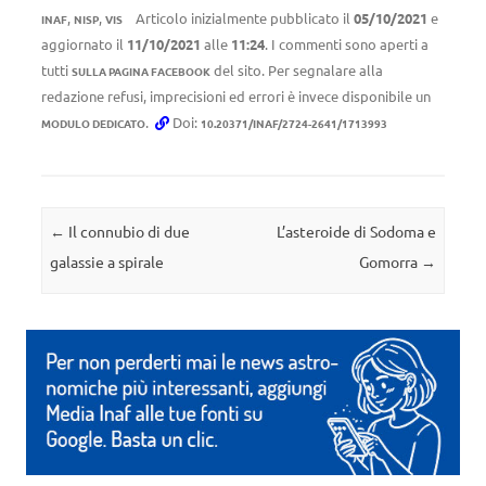
,
,
Articolo inizialmente pubblicato il
05/10/2021
e
INAF
NISP
VIS
aggiornato il
11/10/2021
alle
11:24
. I commenti sono aperti a
tutti
del sito. Per segnalare alla
SULLA PAGINA FACEBOOK
redazione refusi, imprecisioni ed errori è invece disponibile un
.
Doi:
MODULO DEDICATO
10.20371/INAF/2724-2641/1713993
Navigazione articolo
←
Il connubio di due
L’asteroide di Sodoma e
galassie a spirale
Gomorra
→