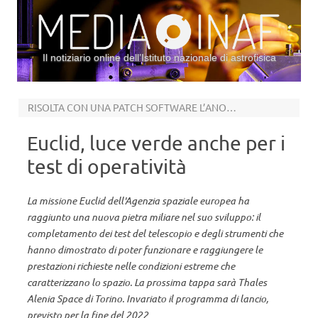
Il notiziario online dell’Istituto nazionale di astrofisica
Vai al contenuto
RISOLTA CON UNA PATCH SOFTWARE L’ANOMALIA NELLO STRUMENTO NISP
Euclid, luce verde anche per i
test di operatività
La missione Euclid dell'Agenzia spaziale europea ha
raggiunto una nuova pietra miliare nel suo sviluppo: il
completamento dei test del telescopio e degli strumenti che
hanno dimostrato di poter funzionare e raggiungere le
prestazioni richieste nelle condizioni estreme che
caratterizzano lo spazio. La prossima tappa sarà Thales
Alenia Space di Torino. Invariato il programma di lancio,
previsto per la fine del 2022