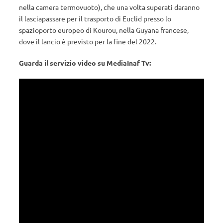
nella camera termovuoto), che una volta superati daranno
il lasciapassare per il trasporto di Euclid presso lo
spazioporto europeo di Kourou, nella Guyana francese,
dove il lancio è previsto per la fine del 2022.
Guarda il servizio video su MediaInaf Tv: