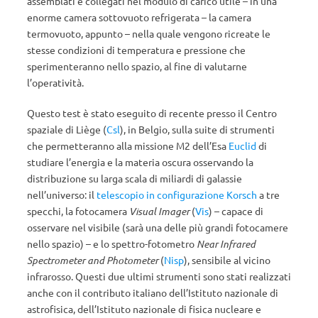
assemblati e collegati nel modulo di carico utile – in una
enorme camera sottovuoto refrigerata – la camera
termovuoto, appunto – nella quale vengono ricreate le
stesse condizioni di temperatura e pressione che
sperimenteranno nello spazio, al fine di valutarne
l’operatività.
Questo test è stato eseguito di recente presso il Centro
spaziale di Liège (
Csl
), in Belgio, sulla suite di strumenti
che permetteranno alla missione M2 dell’Esa
Euclid
di
studiare l’energia e la materia oscura osservando la
distribuzione su larga scala di miliardi di galassie
nell’universo: il
telescopio in configurazione Korsch
a tre
specchi, la fotocamera
Visual Imager
(
Vis
) – capace di
osservare nel visibile (sarà una delle più grandi fotocamere
nello spazio) – e lo spettro-fotometro
Near Infrared
Spectrometer and Photometer
(
Nisp
), sensibile al vicino
infrarosso. Questi due ultimi strumenti sono stati realizzati
anche con il contributo italiano dell’Istituto nazionale di
astrofisica, dell’Istituto nazionale di fisica nucleare e