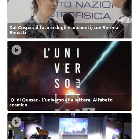
Dal Cospar: il futuro degli esopianeti, con Serena
Benatti
‘Q’ di Quasar - L'universo alla lettera. Alfabeto
cosmico