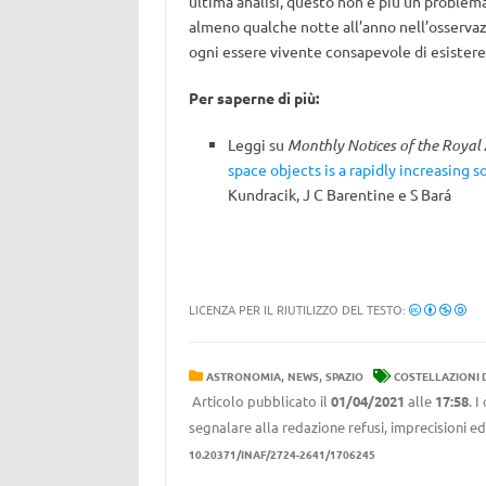
ultima analisi, questo non è più un problema
almeno qualche notte all’anno nell’osserva
ogni essere vivente consapevole di esistere
Per saperne di più:
Leggi su
Monthly Notices of the Royal 
space objects is a rapidly increasing so
Kundracik, J C Barentine e S Bará
LICENZA PER IL RIUTILIZZO DEL TESTO:
,
,
ASTRONOMIA
NEWS
SPAZIO
COSTELLAZIONI D
Articolo pubblicato il
01/04/2021
alle
17:58
. 
segnalare alla redazione refusi, imprecisioni ed
10.20371/INAF/2724-2641/1706245