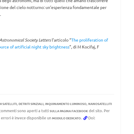
 degli astronomi, ma di tutti quelli che amano trascorrere
zione del cielo notturno: un’esperienza fondamentale per
.
Astronomical Society Letters
l’articolo “
The proliferation of
urce of artificial night sky brightness
”, di M Kocifaj, F
,
,
,
I SATELLITI
DETRITI SPAZIALI
INQUINAMENTO LUMINOSO
NANOSATELLITI
I commenti sono aperti a tutti
del sito. Per
SULLA PAGINA FACEBOOK
 errori è invece disponibile un
.
Doi:
MODULO DEDICATO