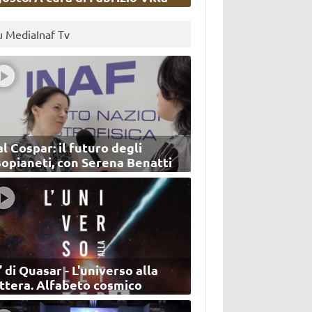
u MediaInaf Tv
l Cospar: il futuro degli
sopianeti, con Serena Benatti
’ di Quasar - L'universo alla
ettera. Alfabeto cosmico