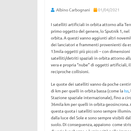
Albino Carbognani
01/04/2021
I satelliti artificiali in orbita attorno alla 
primo oggetto del genere, lo Sputnik 1, nel 1
orbita. A questi vanno aggiunti altri novemi
dei lanciatori e frammenti provenienti da es
13mila oggetti più piccoli – con dimensioni f
satelliti/detriti spaziali in orbita attorno a
vera e propria “nube” di oggetti artificiali
reciproche collisioni.
Le quote dei satelliti vanno da poche centi
di km per quelli in orbita bassa (come la
Iss
,
Stazione spaziale internazionale), fino a cir
36mila km per quelli in orbita geosincrona. 
questa quota i satelliti sono sempre illumin
dalla luce del Sole e sono sempre visibili dal
suolo. Di conseguenza, appaiono come stri