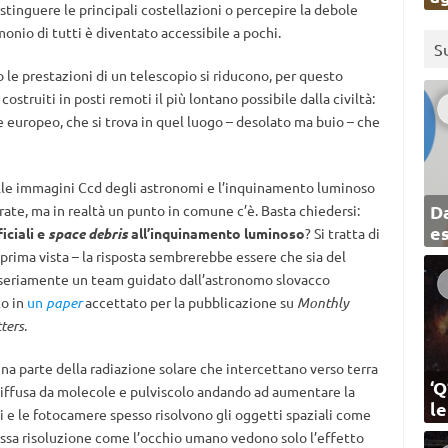
stinguere le principali costellazioni o percepire la debole
monio di tutti è diventato accessibile a pochi.
S
le prestazioni di un telescopio si riducono, per questo
struiti in posti remoti il più lontano possibile dalla civiltà:
le europeo, che si trova in quel luogo – desolato ma buio – che
le immagini Ccd degli astronomi e l’inquinamento luminoso
Da
ate, ma in realtà un punto in comune c’è. Basta chiedersi:
e
iciali e
space debris
all’inquinamento luminoso
? Si tratta di
 prima vista – la risposta sembrerebbe essere che sia del
e seriamente un team guidato dall’astronomo slovacco
to in
un
paper
accettato per la pubblicazione su
Monthly
ters
.
a parte della radiazione solare che intercettano verso terra
‘Q
diffusa da molecole e pulviscolo andando ad aumentare la
l
i e le fotocamere spesso risolvono gli oggetti spaziali come
a bassa risoluzione come l’occhio umano vedono solo l’effetto