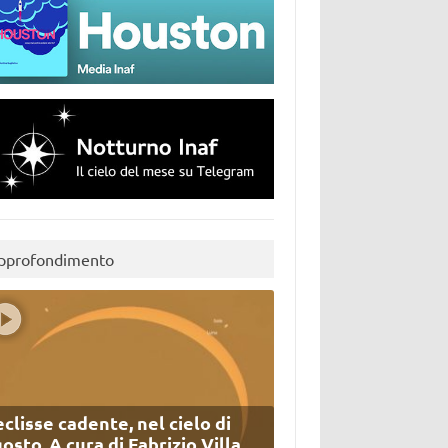
pprofondimento
eclisse cadente, nel cielo di
osto. A cura di Fabrizio Villa