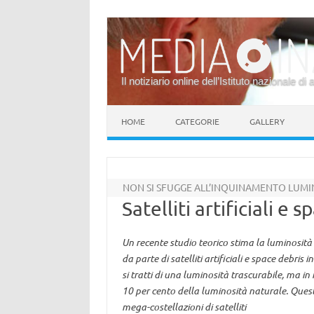
Il notiziario online dell’Istituto nazionale di 
Vai al contenuto
HOME
CATEGORIE
GALLERY
NON SI SFUGGE ALL’INQUINAMENTO LUM
Satelliti artificiali e 
Un recente studio teorico stima la luminosità 
da parte di satelliti artificiali e space debris
si tratti di una luminosità trascurabile, ma in r
10 per cento della luminosità naturale. Quest
mega-costellazioni di satelliti