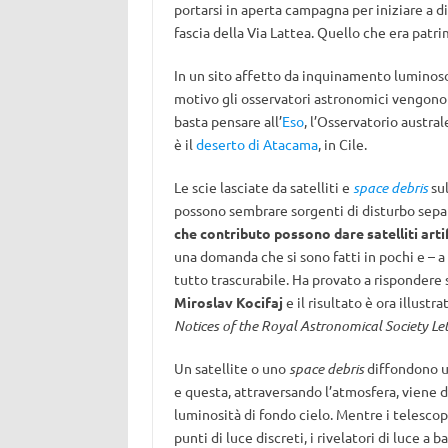
portarsi in aperta campagna per iniziare a di
fascia della Via Lattea. Quello che era patri
In un sito affetto da inquinamento luminoso 
motivo gli osservatori astronomici vengono co
basta pensare all’
Eso
, l’Osservatorio austra
è il
deserto di Atacama
, in Cile.
Le scie lasciate da satelliti e
space debris
sul
possono sembrare sorgenti di disturbo separ
che contributo possono dare satelliti artif
una domanda che si sono fatti in pochi e – a
tutto trascurabile. Ha provato a risponder
Miroslav Kocifaj
e il risultato è ora illustra
Notices of the Royal Astronomical Society Let
Un satellite o uno
space debris
diffondono un
e questa, attraversando l’atmosfera, viene 
luminosità di fondo cielo. Mentre i telescop
punti di luce discreti, i rivelatori di luce 