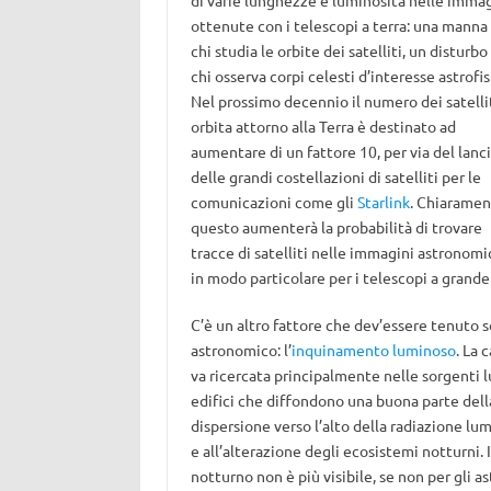
di varie lunghezze e luminosità nelle immag
ottenute con i telescopi a terra: una manna
chi studia le orbite dei satelliti, un disturbo
chi osserva corpi celesti d’interesse astrofis
Nel prossimo decennio il numero dei satellit
orbita attorno alla Terra è destinato ad
aumentare di un fattore 10, per via del lanc
delle grandi costellazioni di satelliti per le
comunicazioni come gli
Starlink
. Chiarame
questo aumenterà la probabilità di trovare
tracce di satelliti nelle immagini astronomi
in modo particolare per i telescopi a grand
C’è un altro fattore che dev’essere tenuto s
astronomico: l’
inquinamento luminoso
. La 
va ricercata principalmente nelle sorgenti 
edifici che diffondono una buona parte della 
dispersione verso l’alto della radiazione l
e all’alterazione degli ecosistemi notturni. I
notturno non è più visibile, se non per gli 