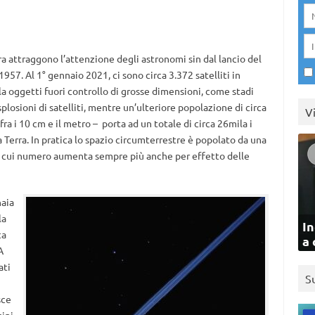
Terra attraggono l’attenzione degli astronomi sin dal lancio del
957. Al 1° gennaio 2021, ci sono circa 3.372 satelliti in
la oggetti fuori controllo di grosse dimensioni, come stadi
plosioni di satelliti, mentre un’ulteriore popolazione di circa
V
ra i 10 cm e il metro – porta ad un totale di circa 26mila i
lla Terra. In pratica lo spazio circumterrestre è popolato da una
, il cui numero aumenta sempre più anche per effetto delle
naia
 la
In
ca
a 
A
ati
S
sce