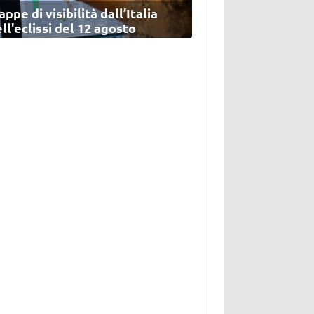
ppe di visibilità dall’Italia
ll'eclissi del 12 agosto