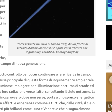
ini
 per
 per
ico.
i in
io
Tracce lasciate nel cielo di Loiano (BO), da un flotta di
nte
satelliti Starlink lanciati il 22 aprile 2020 (cliccare per
ingrandire). Crediti: A. Carbognani/Inaf
che,
e campo di nuova generazione.
A
otto controllo per poter continuare a fare ricerca in campo
causa principale di questa forma di inquinamento ambientale
luminose impiegate per l’illuminazione notturna di strade ed
loro radiazione verso l’alto, cancellando il cielo notturno. La
uminosa, ovvero dove non serve, porta a uno spreco energetico
n effetti è esperienza comune a tutti che, dalle città, il cielo
L’
astri più brillanti come Luna e Venere, e che bisogna almeno
ag