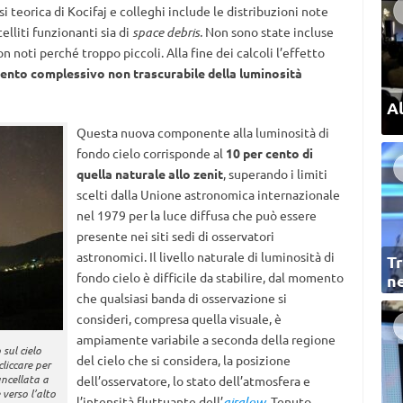
si teorica di Kocifaj e colleghi include le distribuzioni note
elliti funzionanti sia di
space debris.
Non sono state incluse
n noti perché troppo piccoli. Alla fine dei calcoli l’effetto
ento complessivo non trascurabile della luminosità
Al
Questa nuova componente alla luminosità di
fondo cielo corrisponde al
10 per cento di
quella naturale allo zenit
, superando i limiti
scelti dalla Unione astronomica internazionale
nel 1979 per la luce diffusa che può essere
presente nei siti sedi di osservatori
astronomici. Il livello naturale di luminosità di
Tr
fondo cielo è difficile da stabilire, dal momento
ne
che qualsiasi banda di osservazione si
consideri, compresa quella visuale, è
ampiamente variabile a seconda della regione
 sul cielo
del cielo che si considera, la posizione
liccare per
ancellata a
dell’osservatore, lo stato dell’atmosfera e
 verso l’alto
l’intensità fluttuante dell’
airglow
. Tenuto