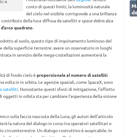
i: A.
Ma
conto di questi limiti, la luminosità naturale
de
del cielo nel visibile corrisponde a una brillanza
l contributo della luce diffusa da satelliti e
space debris
alza
d’arco quadrato
.
odotto al suolo, questo tipo di inquinamento luminoso del
e della superficie terrestre: avere un osservatorio in luoghi
ntrata in servizio delle mega-costellazioni aumenterà la
ità di fondo cielo è
proporzionale al numero di satelliti
na volta in in orbita. Le agenzie spaziali, come SpaceX, sono
o satelliti
. Nonostante questi sforzi di mitigazione, l’effetto
 oggetti in orbita sta per cambiare l’esperienza della visione
ico sulla faccia nascosta della Luna, gli autori dell’articolo
erà la natura del dialogo in corso tra operatori satellitari e
o circumterrestre. Un dialogo costruttivo è auspicabile. In