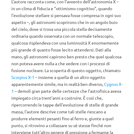
L’autore racconta come, con l’avvento dell’astronomia X –
in un clima di fiducia e “ottimismo cognitivo”, quando
l’evoluzione stellare si pensava fosse compresa in ogni suo
aspetto –, gli astronomi scoprirono che in un angolo buio
del cielo, dove si trova una piccola stella decisamente
ordinaria quando osservata con un normale telescopio,
qualcosa risplendeva con una luminosità X enormemente
più grande di quanto fosse lecito attendersi. Dati alla
mano, gli astronomi capirono ben presto che quel qualcosa
non poteva avere nulla a che vedere con i processi di
fusione nucleare. La scoperta di questo oggetto, chiamato
Scorpius X-1
– insieme a quella di un altro oggetto
apparentemente simile, ma in realtà ben diverso,
Cygnus X-
1
– demolì gran parte delle certezze che l’astrofisica aveva
impiegato circa trent’anni a costruire. È così che,
ripercorrendo le tappe dell’evoluzione di stelle di grande
massa, l’autore descrive come tali stelle riescano a
produrre elementi pesanti fino al ferro e, giunte a quel
punto, si ritrovino a collassare su sé stesse finché non
interviene tutt’altro genere di pressione a fermarne la