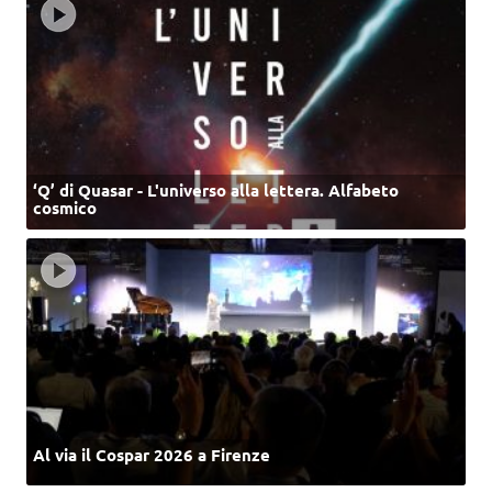
‘Q’ di Quasar - L'universo alla lettera. Alfabeto
cosmico
Al via il Cospar 2026 a Firenze