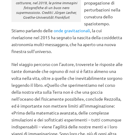
propagazione di
catturare, nel 2019, le prime immagini
fotografiche di un buco nero
perturbazioni nella
supermassiccio. Crediti: Jürgen Lecher,
curvatura dello
Goethe-Universität Frankfurt
spaziotempo.
Stiamo parlando delle
onde gravitazionali
, la cui
rivelazione nel 2015 ha segnato la nascita della cosiddetta
astronomia multi-messaggera, che ha aperto una nuova
finestra sull’universo.
Nel viaggio percorso con l’autore, troverete le risposte alle
tante domande che ognuno di noi si è fatto almeno una
volta nella vita, oltre a quelle che inevitabilmente sorgono
leggendo il libro. «Quello che sperimentiamo nel corso
della nostra vita sulla Terra non è che una goccia
nell’oceano del fisicamente possibile», conclude Rezzolla,
ed è importante non mettere limiti all’immaginazione:
«Prima della matematica avanzata, delle complesse
simulazioni e dei sofisticati esperimenti – tutti comunque
indispensabili – viene l’agilità delle nostre menti e i loro
viaggi di immaginazione. Sono loro che, più di ogni altra