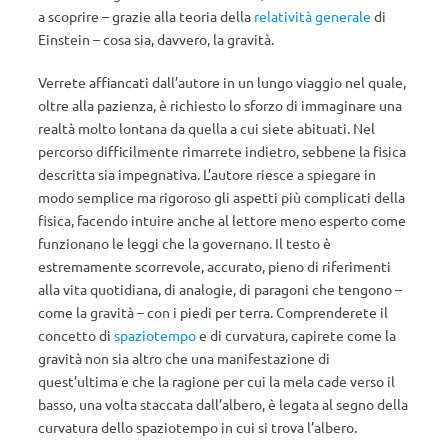
a scoprire – grazie alla teoria della
relatività generale
di
Einstein – cosa sia, davvero, la gravità.
Verrete affiancati dall’autore in un lungo viaggio nel quale,
oltre alla pazienza, è richiesto lo sforzo di immaginare una
realtà molto lontana da quella a cui siete abituati. Nel
percorso difficilmente rimarrete indietro, sebbene la fisica
descritta sia impegnativa. L’autore riesce a spiegare in
modo semplice ma rigoroso gli aspetti più complicati della
fisica, facendo intuire anche al lettore meno esperto come
funzionano le leggi che la governano. Il testo è
estremamente scorrevole, accurato, pieno di riferimenti
alla vita quotidiana, di analogie, di paragoni che tengono –
come la gravità – con i piedi per terra. Comprenderete il
concetto di
spaziotempo
e di curvatura, capirete come la
gravità non sia altro che una manifestazione di
quest’ultima e che la ragione per cui la mela cade verso il
basso, una volta staccata dall’albero, è legata al segno della
curvatura dello spaziotempo in cui si trova l’albero.