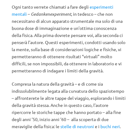
Ogni tanto verrete chiamati a fare degli
esperimenti
mentali
–
Gedankenexperiment
, in tedesco – che non
necessitano di alcun apparato strumentale ma solo di una
buona dose di immaginazione e un’ottima conoscenza
della fisica. Alla prima dovrete pensare voi, alla seconda ci
penserà l’autore. Questi esperimenti, condotti usando solo
la mente, sulla base di considerazioni logiche e fisiche, vi
permetteranno di ottenere risultati “virtuali” molto
difficili, se non impossibili, da ottenere in laboratorio e vi
permetteranno di indagare i limiti della gravità.
Compresa la natura della gravità – e di come sia
indissolubilmente legata alla curvatura dello spaziotempo
– affronterete le altre tappe del viaggio, esplorando i limiti
della gravità stessa. Anche in questo caso, l’autore
ripercorre le storiche tappe che hanno portato – alla fine
degli anni ’50, inizio anni ’60 – alla scoperta di due
meraviglie della fisica: le
stelle di neutroni
e i
buchi neri
.