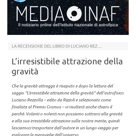
Il notiziario online dell’Istituto nazionale di astrofisica
Vai al contenuto
LA RECENSIONE DEL LIBRO DI LUCIANO REZZOLLA
L’irresistibile attrazione della
gravità
Che la gravità attragga è risaputo e dopo la lettura del
saggio "L’irresistibile attrazione della gravità" dell’astrofisico
Luciano Rezzolla – edito da Rizzoli e selezionato come
finalista al Premio Cosmos – vi risulterà anche chiaro il
perché. Volenti o nolenti non possiamo sottrarci alla gravità
e alla sua irresistibile attrazione sulla nostra mente, quindi
lasciamoci trasportare dall’autore in un lungo viaggio per
esplorare le meraviglie dell’universo