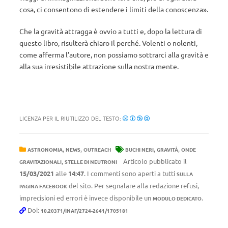
cosa, ci consentono di estendere i limiti della conoscenza».
Che la gravità attragga è ovvio a tutti e, dopo la lettura di
questo libro, risulterà chiaro il perché. Volenti o nolenti,
come afferma l’autore, non possiamo sottrarci alla gravità e
alla sua irresistibile attrazione sulla nostra mente.
LICENZA PER IL RIUTILIZZO DEL TESTO:
,
,
,
,
ASTRONOMIA
NEWS
OUTREACH
BUCHI NERI
GRAVITÀ
ONDE
,
Articolo pubblicato il
GRAVITAZIONALI
STELLE DI NEUTRONI
15/03/2021
alle
14:47
. I commenti sono aperti a tutti
SULLA
del sito. Per segnalare alla redazione refusi,
PAGINA FACEBOOK
imprecisioni ed errori è invece disponibile un
.
MODULO DEDICATO
Doi:
10.20371/INAF/2724-2641/1705181