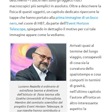
descriverlo – i buchi neri sono gli oggetti fisici
macroscopici più semplici in assoluto. Oltre a descrivere la
fisica di questi oggetti, un capitolo dedicato ripercorre le
tappe che hanno portato alla
prima immagine di un buco
nero
, nel cuore di M87, da parte dell’
Event Horizon
Telescope
, spiegando in dettaglio il motivo per cui tale
immagine appare come la vediamo.
Arrivati quasi al
termine del lungo
viaggio, consapevoli
di cosa sia la
curvatura dello
spaziotempo e cosa
comporti in termini
di gravità,
Luciano Rezzolla è ordinario di
astrofisica teorica e direttore
nell’ultimo capitolo
dell’Istituto di fisica teorica alla
l’autore affronta un
Goethe Universität di Francoforte.
Membro del comitato scientifico del
altro interessante
progetto Event Horizon Telescope, le
aspetto: la
sue ricerche hanno contribuito a