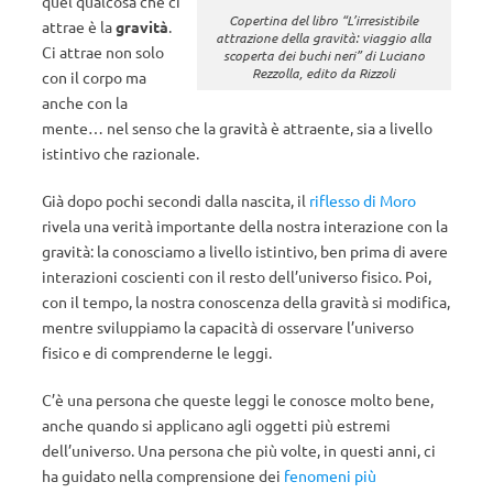
quel qualcosa che ci
Copertina del libro “L’irresistibile
attrae è la
gravità
.
attrazione della gravità: viaggio alla
Ci attrae non solo
scoperta dei buchi neri” di Luciano
Rezzolla, edito da Rizzoli
con il corpo ma
anche con la
mente… nel senso che la gravità è attraente, sia a livello
istintivo che razionale.
Già dopo pochi secondi dalla nascita, il
riflesso di Moro
rivela una verità importante della nostra interazione con la
gravità: la conosciamo a livello istintivo, ben prima di avere
interazioni coscienti con il resto dell’universo fisico. Poi,
con il tempo, la nostra conoscenza della gravità si modifica,
mentre sviluppiamo la capacità di osservare l’universo
fisico e di comprenderne le leggi.
C’è una persona che queste leggi le conosce molto bene,
anche quando si applicano agli oggetti più estremi
dell’universo. Una persona che più volte, in questi anni, ci
ha guidato nella comprensione dei
fenomeni più