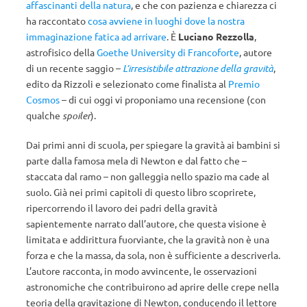
affascinanti della natura
, e che con pazienza e chiarezza ci
ha raccontato
cosa avviene in luoghi dove la nostra
immaginazione fatica ad arrivare
. È
Luciano Rezzolla
,
astrofisico della
Goethe University di Francoforte
, autore
di un recente saggio –
L’irresistibile attrazione della gravità
,
edito da Rizzoli e selezionato come finalista al
Premio
Cosmos
– di cui oggi vi proponiamo una recensione (con
qualche
spoiler
).
Dai primi anni di scuola, per spiegare la gravità ai bambini si
parte dalla famosa mela di Newton e dal fatto che –
staccata dal ramo – non galleggia nello spazio ma cade al
suolo. Già nei primi capitoli di questo libro scoprirete,
ripercorrendo il lavoro dei padri della gravità
sapientemente narrato dall’autore, che questa visione è
limitata e addirittura fuorviante, che la gravità non è una
forza e che la massa, da sola, non è sufficiente a descriverla.
L’autore racconta, in modo avvincente, le osservazioni
astronomiche che contribuirono ad aprire delle crepe nella
teoria della gravitazione di Newton, conducendo il lettore