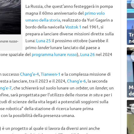
La Russia, che quest’anno festeggerà in pompa
magna il 60mo anniversario del
primo volo
umano della storia
, realizzato da Yuri Gagarin a
bordo della navicella
Vostok 1
nel 1961, si
prepara a lanciare diverse missioni dirette sulla
Tr
ne
Luna:
Luna 25
il prossimo ottobre (sarebbe il
unare russo-
primo
lander
lunare lanciato dal paese a
sione spaziale del
programma lunare russo
),
Luna 26
nel 2024
on successo
Chang’e-4
,
Tianwen-1
e la complessa missione di
resta a lanciare, tra il 2023 e il 2024,
Chang’e-6
, la seconda
Ma
ng’e-7
, che schiererà sul suolo lunare un
orbiter
, un
lander
, un
de
infine, sarà progettata per l’utilizzo delle risorse
in situ
e per i
di di scienze della vita legati a potenziali soggiorni sulla
ase robotica” della stazione di ricerca lunare prima
 con la possibilità della presenza umana.
) è un progetto al quale si lavora da diversi anni anche