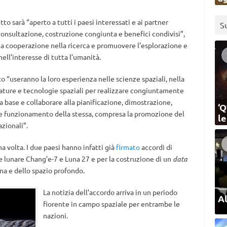
to sarà “aperto a tutti i paesi interessati e ai partner
S
“consultazione, costruzione congiunta e benefici condivisi”,
e la cooperazione nella ricerca e promuovere l’esplorazione e
nell’interesse di tutta l’umanità.
 “useranno la loro esperienza nelle scienze spaziali, nella
zzature e tecnologie spaziali per realizzare congiuntamente
a base e collaborare alla pianificazione, dimostrazione,
‘Q
e funzionamento della stessa, compresa la promozione del
l
zionali”.
 volta. I due paesi hanno infatti già
firmato
accordi di
e lunare Chang’e-7 e Luna 27 e per la costruzione di un
data
na e dello spazio profondo.
La notizia dell’accordo arriva in un periodo
Al
fiorente in campo spaziale per entrambe le
nazioni.