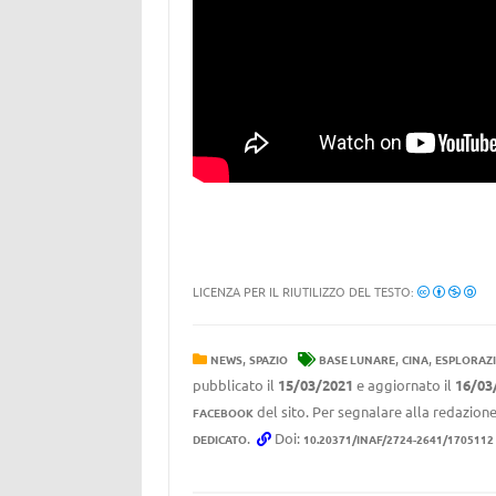
LICENZA PER IL RIUTILIZZO DEL TESTO:
,
,
,
NEWS
SPAZIO
BASE LUNARE
CINA
ESPLORAZ
pubblicato il
15/03/2021
e aggiornato il
16/03
del sito. Per segnalare alla redazione
FACEBOOK
.
Doi:
DEDICATO
10.20371/INAF/2724-2641/1705112