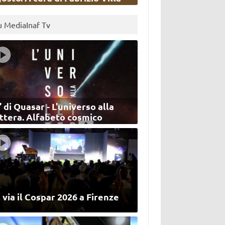
u MediaInaf Tv
’ di Quasar - L'universo alla
ettera. Alfabeto cosmico
 via il Cospar 2026 a Firenze