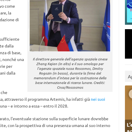
tivo come
are, la
idazione di
sufficiente
te dalla
enza di base,
ri, nonché una
Il direttore generale dell’agenzia spaziale cinese
Zhang Kejian (in alto) e il suo omologo per
rie per
l’agenzia spaziale russa Roscomos, Dmitry
ani dalla
Rogozin (in basso), durante la firma del
A
memorandum d’intesa per la costruzione della
base internazionale di ricerca lunare. Crediti:
Cnsa/Roscosmos
 che
sa, attraverso il programma Artemis, ha infatti già
nei suoi
na – e intorno a essa – entro il 2028.
rato, l’eventuale stazione sulla superficie lunare dovrebbe
L’
llite, con la prospettiva di una presenza umana al suo interno
ag