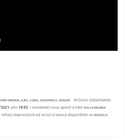
,
,
,
,
Articolo inizialmente
IONE UMANA
ILRS
LUNA
OA NAPOLI
RUSSIA
/2021
alle
19:55
. I commenti sono aperti a tutti
SULLA PAGINA
 refusi, imprecisioni ed errori è invece disponibile un
MODULO