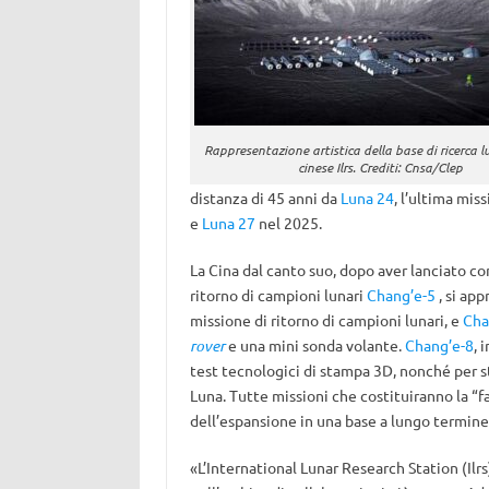
Rappresentazione artistica della base di ricerca l
cinese Ilrs. Crediti: Cnsa/Clep
distanza di 45 anni da
Luna 24
, l’ultima mis
e
Luna 27
nel 2025.
La Cina dal canto suo, dopo aver lanciato c
ritorno di campioni lunari
Chang’e-5
, si app
missione di ritorno di campioni lunari, e
Cha
rover
e
una mini sonda volante.
Chang’e-8
, 
test tecnologici di stampa 3D, nonché per stu
Luna. Tutte missioni che costituiranno la “f
dell’espansione in una base a lungo termine
«L’International Lunar Research Station (Ilrs