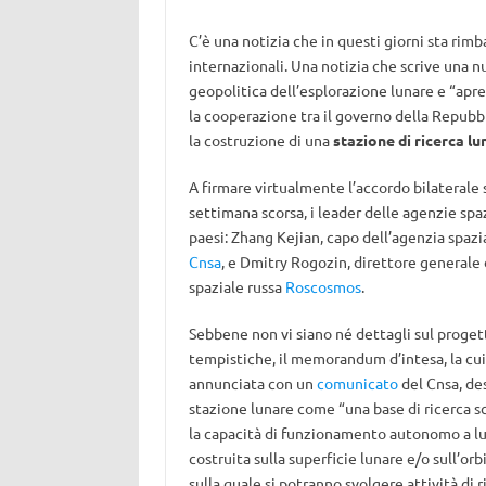
C’è una notizia che in questi giorni sta rimb
internazionali. Una notizia che scrive una nu
geopolitica dell’esplorazione lunare e “apre”
la cooperazione tra il
governo della Repubbl
la costruzione di una
stazione di ricerca l
A firmare virtualmente l’accordo bilaterale s
settimana scorsa, i leader delle agenzie spaz
paesi: Zhang Kejian, capo dell’agenzia spazi
Cnsa
, e Dmitry Rogozin, direttore generale 
spaziale russa
Roscosmos
.
Sebbene non vi siano né dettagli sul proget
tempistiche, il memorandum d’intesa, la cui
annunciata con un
comunicato
del Cnsa, des
stazione lunare come “una base di ricerca sc
la capacità di funzionamento autonomo a l
costruita sulla superficie lunare e/o sull’orb
sulla quale si potranno svolgere attività di r