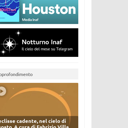
pprofondimento
eclisse cadente, nel cielo di
osto. A cura di Fabrizio Villa