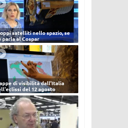
oppi satelliti nello spazio, se
 parla al Cospar
ppe di visibilità dall’Italia
ll'eclissi del 12 agosto