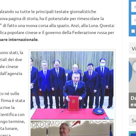
alzando su tutte le principali testate giornalistiche
ova pagina di storia, ha il potenziale per rimescolare la
 di fatto una nuova corsa alla spazio. Anzi, alla Luna. Questa:
ica popolare cinese e il governo della Federazione russa
per
unare internazionale
.
V
ono stati, la
iali dei due
ale cinese
dall’agenzia
to né sulle
Da
 firma è stata
e
crive la
ientifica con
S
ungo termine,
ita lunare,
icerca