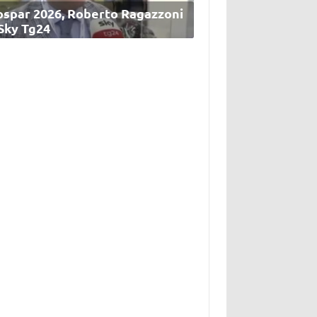
ospar 2026, Roberto Ragazzoni
 Sky Tg24