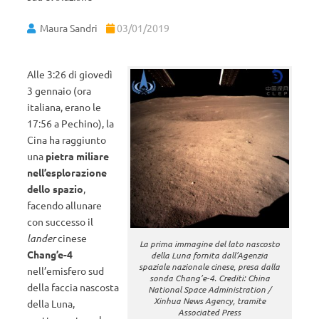
Maura Sandri
03/01/2019
Alle 3:26 di giovedì
3 gennaio (ora
italiana, erano le
17:56 a Pechino), la
Cina ha raggiunto
una
pietra miliare
nell’esplorazione
dello spazio
,
facendo allunare
con successo il
lander
cinese
La prima immagine del lato nascosto
Chang’e-4
della Luna fornita dall’Agenzia
spaziale nazionale cinese, presa dalla
nell’emisfero sud
sonda Chang’e-4. Crediti: China
della faccia nascosta
National Space Administration /
Xinhua News Agency, tramite
della Luna,
Associated Press