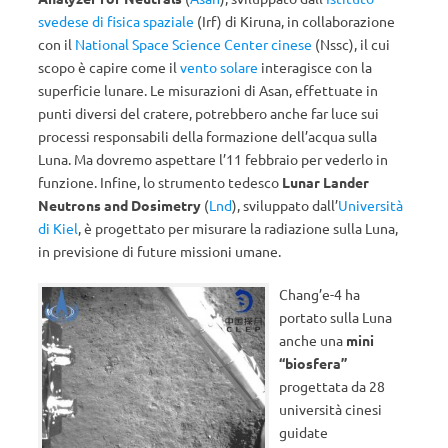
svedese di fisica spaziale
(Irf) di Kiruna, in collaborazione
con il
National Space Science Center cinese
(Nssc), il cui
scopo è capire come il
vento solare
interagisce con la
superficie lunare. Le misurazioni di Asan, effettuate in
punti diversi del cratere, potrebbero anche far luce sui
processi responsabili della formazione dell’acqua sulla
Luna. Ma dovremo aspettare l’11 febbraio per vederlo in
funzione. Infine, lo strumento tedesco
Lunar Lander
Neutrons and Dosimetry
(
Lnd
), sviluppato dall’
Università
di Kiel
, è progettato per misurare la radiazione sulla Luna,
in previsione di future missioni umane.
Chang’e-4 ha
portato sulla Luna
anche una
mini
“biosfera”
progettata da 28
università cinesi
guidate