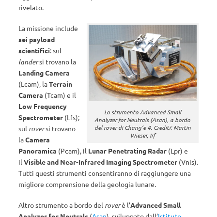
rivelato.
La missione include
sei payload
scientifici
: sul
lander
si trovano la
Landing Camera
(Lcam), la
Terrain
Camera
(Tcam) e il
Low Frequency
Lo strumento Advanced Small
Spectrometer
(Lfs);
Analyzer for Neutrals (Asan), a bordo
del rover di Chang’e 4. Crediti: Martin
sul
rover
si trovano
Wieser, Irf
la
Camera
Panoramica
(Pcam), il
Lunar Penetrating Radar
(Lpr) e
il
Visible and Near-Infrared Imaging Spectrometer
(Vnis).
Tutti questi strumenti consentiranno di raggiungere una
migliore comprensione della geologia lunare.
Altro strumento a bordo del
rover
è l’
Advanced Small
Analyzer for Neutrals
(
Asan
), sviluppato dall’
Istituto