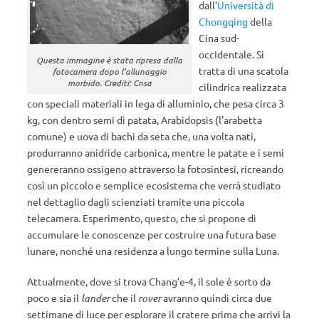
dall’
Università di
Chongqing
della
Cina sud-
occidentale. Si
Questa immagine è stata ripresa dalla
tratta di una scatola
fotocamera dopo l’allunaggio
morbido. Crediti: Cnsa
cilindrica realizzata
con speciali materiali in lega di alluminio, che pesa circa 3
kg, con dentro semi di patata, Arabidopsis (l’arabetta
comune) e uova di bachi da seta che, una volta nati,
produrranno anidride carbonica, mentre le patate e i semi
genereranno ossigeno attraverso la fotosintesi, ricreando
così un piccolo e semplice ecosistema che verrà studiato
nel dettaglio dagli scienziati tramite una piccola
telecamera. Esperimento, questo, che si propone di
accumulare le conoscenze per costruire una futura base
lunare, nonché una residenza a lungo termine sulla Luna.
Attualmente, dove si trova Chang’e-4, il sole è sorto da
poco e sia il
lander
che il
rover
avranno quindi circa due
settimane di luce per esplorare il cratere prima che arrivi la