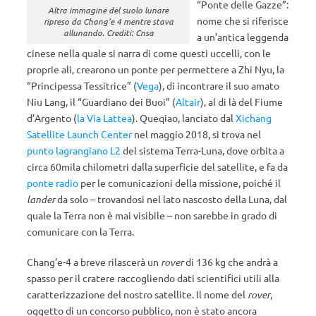
“Ponte delle Gazze”:
Altra immagine del suolo lunare
nome che si riferisce
ripreso da Chang’e 4 mentre stava
allunando. Crediti: Cnsa
a un’antica leggenda
cinese nella quale si narra di come questi uccelli, con le
proprie ali, crearono un ponte per permettere a Zhi Nyu, la
“Principessa Tessitrice” (
Vega
), di incontrare il suo amato
Niu Lang, il “Guardiano dei Buoi” (
Altair
), al di là del Fiume
d’Argento (
la Via Lattea
). Queqiao, lanciato dal
Xichang
Satellite Launch Center
nel maggio 2018, si trova nel
punto lagrangiano L2
del sistema Terra-Luna, dove orbita a
circa 60mila chilometri dalla superficie del satellite, e fa da
ponte radio
per le comunicazioni della missione, poiché il
lander
da solo – trovandosi nel lato nascosto della Luna, dal
quale la Terra non è mai visibile – non sarebbe in grado di
comunicare con la Terra.
Chang’e-4 a breve rilascerà un
rover
di 136 kg che andrà a
spasso per il cratere raccogliendo dati scientifici utili alla
caratterizzazione del nostro satellite. Il nome del
rover
,
oggetto di un concorso pubblico, non è stato ancora