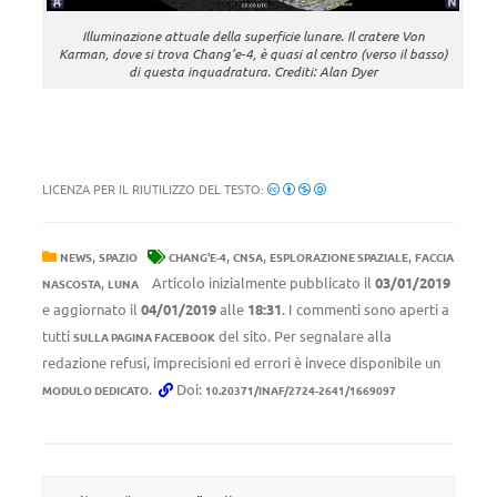
Illuminazione attuale della superficie lunare. Il cratere Von
Karman, dove si trova Chang’e-4, è quasi al centro (verso il basso)
di questa inquadratura. Crediti: Alan Dyer
LICENZA PER IL RIUTILIZZO DEL TESTO:
,
,
,
,
NEWS
SPAZIO
CHANG'E-4
CNSA
ESPLORAZIONE SPAZIALE
FACCIA
,
Articolo inizialmente pubblicato il
03/01/2019
NASCOSTA
LUNA
e aggiornato il
04/01/2019
alle
18:31
. I commenti sono aperti a
tutti
del sito. Per segnalare alla
SULLA PAGINA FACEBOOK
redazione refusi, imprecisioni ed errori è invece disponibile un
.
Doi:
MODULO DEDICATO
10.20371/INAF/2724-2641/1669097