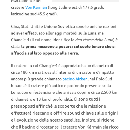
esattamente nel
cratere
Von Kármán
(longitudine est di 177.6 gradi,
latitudine sud 45.5 gradi).
Cina, Stati Uniti e Unione Sovietica sono le uniche nazioni
ad aver effettuato allunaggi morbidi sulla Luna, ma
Chang’e-4 (il cui nome identifica la
dea cinese della Luna
) è
stata
la prima missione a posarsi sul suolo lunare che si
affaccia sul lato opposto alla Terra
.
Il cratere in cui Chang’e-4 è approdato ha un diametro di
circa 180 km e si trova all’interno di un cratere d’impatto
ancora più grande chiamato
bacino Aitken
, nel Polo Sud
lunare: è il cratere più antico e profondo presente sulla
Luna, con un’estensione che arriva a coprire circa 2.500 km
Ci sono tutti i
di diametro e 13 km di profondità.
presupposti affinché le scoperte che la missione
effettuerà riescano a offrire spunti chiave sulle origini
e l’evoluzione della nostro satellite. Inoltre, si ritiene
che il bacino circostante il cratere Von Kármán sia ricco