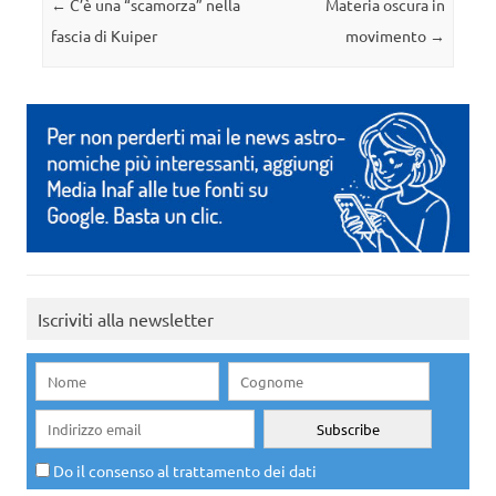
Navigazione articolo
←
C’è una “scamorza” nella
Materia oscura in
fascia di Kuiper
movimento
→
Iscriviti alla newsletter
Do il consenso al trattamento dei dati