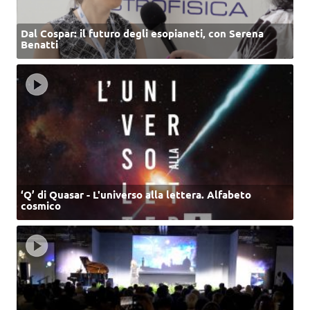
Dal Cospar: il futuro degli esopianeti, con Serena
Benatti
‘Q’ di Quasar - L'universo alla lettera. Alfabeto
cosmico