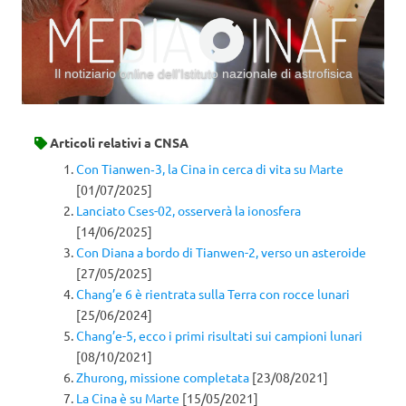
Il notiziario online dell’Istituto nazionale di astrofisica
Vai al contenuto
Articoli relativi a
CNSA
Con Tianwen‑3, la Cina in cerca di vita su Marte
[01/07/2025]
Lanciato Cses-02, osserverà la ionosfera
[14/06/2025]
Con Diana a bordo di Tianwen-2, verso un asteroide
[27/05/2025]
Chang’e 6 è rientrata sulla Terra con rocce lunari
[25/06/2024]
Chang’e-5, ecco i primi risultati sui campioni lunari
[08/10/2021]
Zhurong, missione completata
[23/08/2021]
La Cina è su Marte
[15/05/2021]