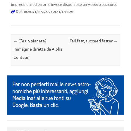
imprecisioni ed errori è invece disponibile un
.
MODULO DEDICATO
Doi:
10.20371/INAF/2724-2641/1703699
Navigazione articolo
←
C’è un pianeta?
Fail fast, succeed faster
→
Immagine diretta da Alpha
Centauri