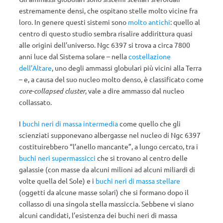
estremamente densi, che ospitano stelle molto vicine fra
loro. In genere questi sistemi sono
molto antichi
: quello al
centro di questo studio sembra risalire addirittura quasi
alle origini dell’universo. Ngc 6397 si trova a circa 7800
anni luce dal Sistema solare – nella
costellazione
dell’Altare
, uno degli ammassi globulari più vicini alla Terra
– e, a causa del suo nucleo molto denso, è classificato come
core-collapsed cluster
, vale a dire ammasso dal nucleo
collassato.
I
buchi neri di massa intermedia
come quello che gli
scienziati supponevano albergasse nel nucleo di Ngc 6397
costituirebbero “l’anello mancante”, a lungo cercato, tra i
buchi neri supermassicci
che si trovano al centro delle
galassie (con masse da alcuni milioni ad alcuni miliardi di
volte quella del Sole) e i
buchi neri di massa stellare
(oggetti da alcune masse solari) che si formano dopo il
collasso di una singola stella massiccia. Sebbene vi siano
alcuni candidati, l’esistenza dei buchi neri di massa