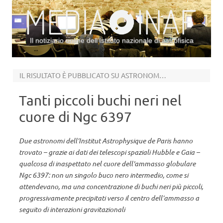
Il notiziario online dell’Istituto nazionale di astrofisica
Vai al contenuto
IL RISULTATO È PUBBLICATO SU ASTRONOMY & ASTROPHYSICS
Tanti piccoli buchi neri nel
cuore di Ngc 6397
Due astronomi dell’Institut Astrophysique de Paris hanno
trovato – grazie ai dati dei telescopi spaziali Hubble e Gaia –
qualcosa di inaspettato nel cuore dell'ammasso globulare
Ngc 6397: non un singolo buco nero intermedio, come si
attendevano, ma una concentrazione di buchi neri più piccoli,
progressivamente precipitati verso il centro dell’ammasso a
seguito di interazioni gravitazionali