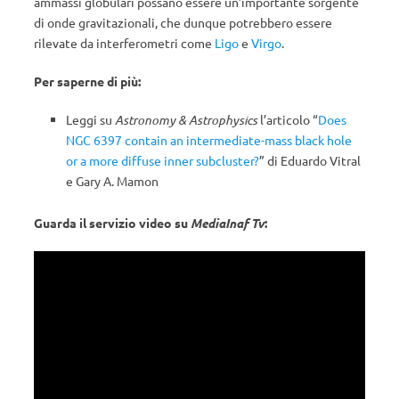
ammassi globulari possano essere un’importante sorgente
di onde gravitazionali, che dunque potrebbero essere
rilevate da interferometri come
Ligo
e
Virgo
.
Per saperne di più:
Leggi su
Astronomy & Astrophysics
l’articolo “
Does
NGC 6397 contain an intermediate-mass black hole
or a more diffuse inner subcluster?
” di
Eduardo Vitral
e
Gary A. Mamon
Guarda il servizio video su
MediaInaf Tv
: