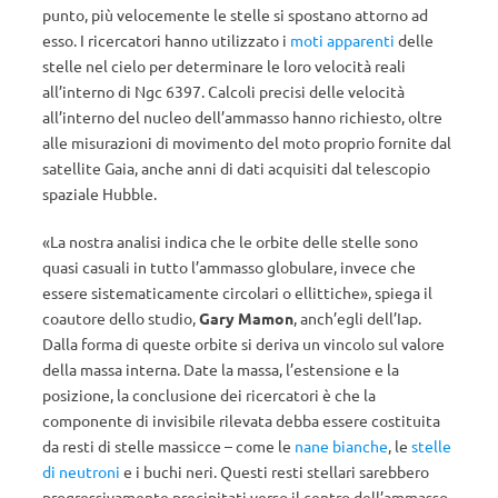
punto, più velocemente le stelle si spostano attorno ad
esso. I ricercatori hanno utilizzato i
moti apparenti
delle
stelle nel cielo per determinare le loro velocità reali
all’interno di Ngc 6397. Calcoli precisi delle velocità
all’interno del nucleo dell’ammasso hanno richiesto, oltre
alle misurazioni di movimento del moto proprio fornite dal
satellite Gaia, anche anni di dati acquisiti dal telescopio
spaziale Hubble.
«La nostra analisi indica che le orbite delle stelle sono
quasi casuali in tutto l’ammasso globulare, invece che
essere sistematicamente circolari o ellittiche», spiega il
coautore dello studio,
Gary Mamon
, anch’egli dell’Iap.
Dalla forma di queste orbite si deriva un vincolo sul valore
della massa interna. Date la massa, l’estensione e la
posizione, la conclusione dei ricercatori è che la
componente di invisibile rilevata debba essere costituita
da resti di stelle massicce – come le
nane bianche
, le
stelle
di neutroni
e i buchi neri. Questi resti stellari sarebbero
progressivamente precipitati verso il centro dell’ammasso