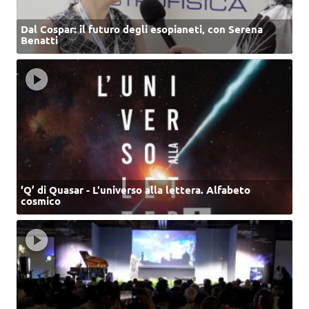
Dal Cospar: il futuro degli esopianeti, con Serena
Benatti
‘Q’ di Quasar - L'universo alla lettera. Alfabeto
cosmico