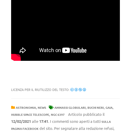
LICENZA PER IL RIUTILIZZO DEL TESTO:
,
,
,
,
ASTRONOMIA
NEWS
AMMASSI GLOBULARI
BUCHI NERI
GAIA
,
Articolo pubblicato il
HUBBLE SPACE TELESCOPE
NGC 6397
12/02/2021
alle
17:41
. I commenti sono aperti a tutti
SULLA
del sito. Per segnalare alla redazione refusi,
PAGINA FACEBOOK