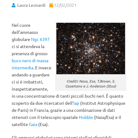
Laura Leonardi
12/02/2021
Nel cuore
dell’ammasso
globulare
Ngc 6397
ci si attendeva la
presenza di grosso
buco nero di massa
intermedia
. E invece
andando a guardare
Crediti: Nasa, Esa, T.Brown, S.
ci si è imbattuti,
Casertano e J. Anderson (Stsci)
inaspettatamente,
in una concentrazione di tanti piccoli buchi neri. È quanto
scoperto da due ricercatori dell’
Iap
(Institut Astrophysique
de Paris) in Francia, grazie a una combinazione di dati
ottenuti con il telescopio spaziale
Hubble
(Nasa/Esa) e il
satellite
Gaia
(Esa).
Gli ammassi globulari sono sistemi stellari sferoidali