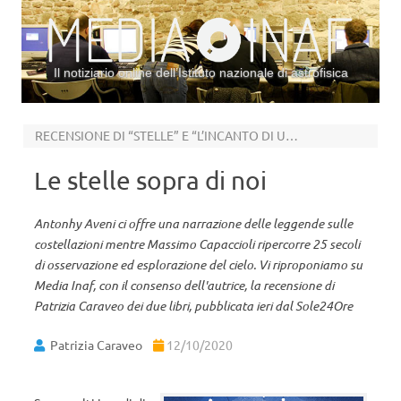
Il notiziario online dell’Istituto nazionale di astrofisica
Vai al contenuto
RECENSIONE DI “STELLE” E “L’INCANTO DI URANIA”
Le stelle sopra di noi
Antonhy Aveni ci offre una narrazione delle leggende sulle
costellazioni mentre Massimo Capaccioli ripercorre 25 secoli
di osservazione ed esplorazione del cielo. Vi riproponiamo su
Media Inaf, con il consenso dell'autrice, la recensione di
Patrizia Caraveo dei due libri, pubblicata ieri dal Sole24Ore
Patrizia Caraveo
12/10/2020