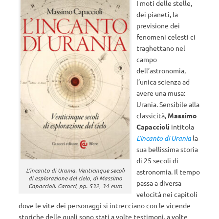
I moti delle stelle,
dei pianeti, la
previsione dei
fenomeni celesti ci
traghettano nel
campo
dell’astronomia,
l’unica scienza ad
avere una musa:
Urania. Sensibile alla
classicità,
Massimo
Capaccioli
intitola
L’incanto di Urania
la
sua bellissima storia
di 25 secoli di
L’incanto di Urania. Venticinque secoli
astronomia. Il tempo
di esplorazione del cielo
, di Massimo
passa a diversa
Capaccioli. Carocci, pp. 532, 34 euro
velocità nei capitoli
dove le vite dei personaggi si intrecciano con le vicende
storiche delle quali sono stati a volte testimoni, a volte