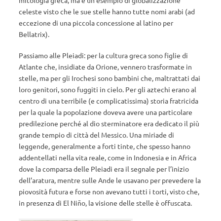
mitologia greca, ma è un esempio di globalizzazione
celeste visto che le sue stelle hanno tutte nomi arabi (ad
eccezione di una piccola concessione al latino per
Bellatrix).
Passiamo alle Pleiadi: per la cultura greca sono figlie di
Atlante che, insidiate da Orione, vennero trasformate in
stelle, ma per gli Irochesi sono bambini che, maltrattati dai
loro genitori, sono fuggiti in cielo. Per gli aztechi erano al
centro di una terribile (e complicatissima) storia fratricida
per la quale la popolazione doveva avere una particolare
predilezione perché al dio sterminatore era dedicato il più
grande tempio di città del Messico. Una miriade di
leggende, generalmente a forti tinte, che spesso hanno
addentellati nella vita reale, come in Indonesia e in Africa
dove la comparsa delle Pleiadi era il segnale per l’inizio
dell’aratura, mentre sulle Ande le usavano per prevedere la
piovosità futura e forse non avevano tutti i torti, visto che,
in presenza di El Niño, la visione delle stelle è offuscata.