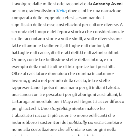
travolgere dalle mille storie raccontate da
Antonhy Aveni
nel suo gradevolissimo
Stelle
, dove ci offre una narrazione
comparata delle leggende celesti, esaminando il
significato delle stesse costellazioni per culture diverse. A
seconda del luogo e dell’epoca storica che consideriamo, le
stelle raccontano storie a volte simili, a volte diversissime
fatte di amori e tradimenti, di fughe e di riunioni, di
battaglie e di cacce, di efferati delitti e di azioni sublimi.
Orione, con le tre bellissime stelle della cintura, è un
esempio della moltitudine di interpretazioni possibili.
Oltre al cacciatore donnaiolo che culmina in autunno-
inverno, giusto nel periodo della caccia, le tre stelle
rappresentano il polso di una mano per gli indiani Lakota,
una canoa con tre pescatori per gli aborigeni australiani, la
tartaruga primordiale per i Maya ed i legnetti accendifuoco
per gli aztechi. Uno
storytelling
niente male, e ho
tralasciato i racconti più cruenti e meno edificanti che
indurrebbero i sostenitori del
politically correct
a cambiare
nome alla costellazione che affonda le sue origini nella