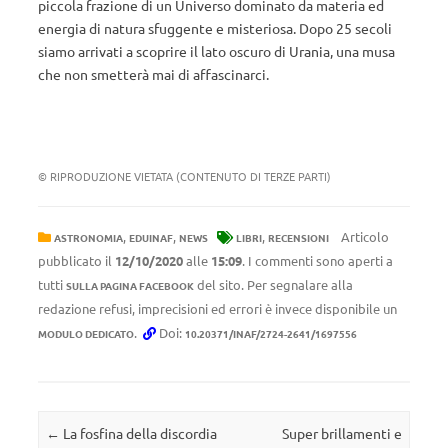
piccola frazione di un Universo dominato da materia ed
energia di natura sfuggente e misteriosa. Dopo 25 secoli
siamo arrivati a scoprire il lato oscuro di Urania, una musa
che non smetterà mai di affascinarci.
© RIPRODUZIONE VIETATA (CONTENUTO DI TERZE PARTI)
,
,
,
Articolo
ASTRONOMIA
EDUINAF
NEWS
LIBRI
RECENSIONI
pubblicato il
12/10/2020
alle
15:09
. I commenti sono aperti a
tutti
del sito. Per segnalare alla
SULLA PAGINA FACEBOOK
redazione refusi, imprecisioni ed errori è invece disponibile un
.
Doi:
MODULO DEDICATO
10.20371/INAF/2724-2641/1697556
Navigazione articolo
←
La fosfina della discordia
Super brillamenti e