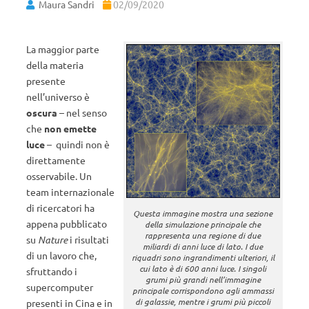
Maura Sandri
02/09/2020
La maggior parte
della materia
presente
nell’universo è
oscura
– nel senso
che
non emette
luce
– quindi non è
direttamente
osservabile. Un
team internazionale
di ricercatori ha
Questa immagine mostra una sezione
appena pubblicato
della simulazione principale che
rappresenta una regione di due
su
Nature
i risultati
miliardi di anni luce di lato. I due
di un lavoro che,
riquadri sono ingrandimenti ulteriori, il
cui lato è di 600 anni luce. I singoli
sfruttando i
grumi più grandi nell’immagine
supercomputer
principale corrispondono agli ammassi
di galassie, mentre i grumi più piccoli
presenti in Cina e in