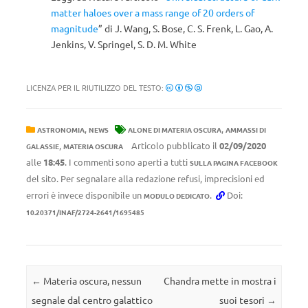
matter haloes over a mass range of 20 orders of
magnitude
” di J. Wang, S. Bose, C. S. Frenk, L. Gao, A.
Jenkins, V. Springel, S. D. M. White
LICENZA PER IL RIUTILIZZO DEL TESTO:
,
,
ASTRONOMIA
NEWS
ALONE DI MATERIA OSCURA
AMMASSI DI
,
Articolo pubblicato il
02/09/2020
GALASSIE
MATERIA OSCURA
alle
18:45
. I commenti sono aperti a tutti
SULLA PAGINA FACEBOOK
del sito. Per segnalare alla redazione refusi, imprecisioni ed
errori è invece disponibile un
.
Doi:
MODULO DEDICATO
10.20371/INAF/2724-2641/1695485
Navigazione articolo
←
Materia oscura, nessun
Chandra mette in mostra i
segnale dal centro galattico
suoi tesori
→