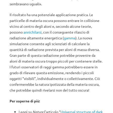
sembravano uguali».
Il risultato ha una potenziale applicazione pratica. Le
particelle di materia oscura possono entrare in collisione
vicino al centro degli aloni e, secondo alcune teorie,
possono
annichilarsi
, con il conseguente rilascio di
radiazione altamente energetica (
gamma
). La nuova
simulazione consente agli scienziati di calcolare la
quantità di radiazione prevista per aloni di massa diversa.
Gran parte di questa radiazione potrebbe provenire da
aloni di materia oscura troppo piccoli per contenere stelle.
I futuri osservatori di raggi gamma potrebbero essere in
grado di rilevare questa emissione, rendendo i piccoli
oggetti “visibili”, individualmente o collettivamente. Ciò
confermerebbe la natura ipotizzata della materia oscura,
che potrebbe quindi rivelarsi non del tutto oscura!
Per saperne di più:
Leggi su
Nature
l’articolo “
Universal structure of dark