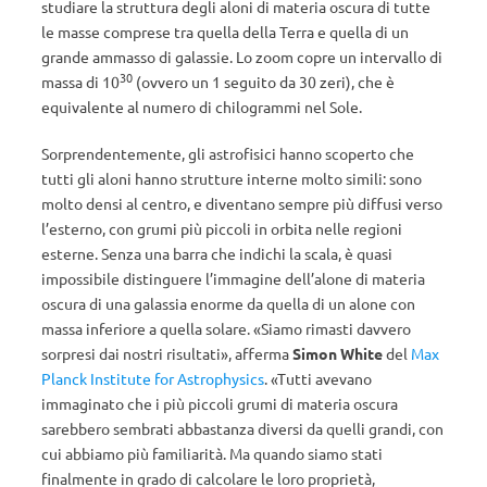
studiare la struttura degli aloni di materia oscura di tutte
le masse comprese tra quella della Terra e quella di un
grande ammasso di galassie. Lo zoom copre un intervallo di
30
massa di 10
(ovvero un 1 seguito da 30 zeri), che è
equivalente al numero di chilogrammi nel Sole.
Sorprendentemente, gli astrofisici hanno scoperto che
tutti gli aloni hanno strutture interne molto simili: sono
molto densi al centro, e diventano sempre più diffusi verso
l’esterno, con grumi più piccoli in orbita nelle regioni
esterne. Senza una barra che indichi la scala, è quasi
impossibile distinguere l’immagine dell’alone di materia
oscura di una galassia enorme da quella di un alone con
massa inferiore a quella solare. «Siamo rimasti davvero
sorpresi dai nostri risultati», afferma
Simon White
del
Max
Planck Institute for Astrophysics
. «Tutti avevano
immaginato che i più piccoli grumi di materia oscura
sarebbero sembrati abbastanza diversi da quelli grandi, con
cui abbiamo più familiarità. Ma quando siamo stati
finalmente in grado di calcolare le loro proprietà,