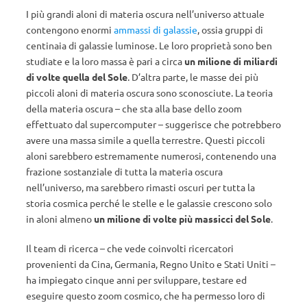
I più grandi aloni di materia oscura nell’universo attuale
contengono enormi
ammassi di galassie
, ossia gruppi di
centinaia di galassie luminose. Le loro proprietà sono ben
studiate e la loro massa è pari a circa
un milione di miliardi
di volte quella del Sole
. D’altra parte, le masse dei più
piccoli aloni di materia oscura sono sconosciute. La teoria
della materia oscura – che sta alla base dello zoom
effettuato dal supercomputer – suggerisce che potrebbero
avere una massa simile a quella terrestre. Questi piccoli
aloni sarebbero estremamente numerosi, contenendo una
frazione sostanziale di tutta la materia oscura
nell’universo, ma sarebbero rimasti oscuri per tutta la
storia cosmica perché le stelle e le galassie crescono solo
in aloni almeno
un milione di volte più massicci del Sole
.
Il team di ricerca – che vede coinvolti ricercatori
provenienti da Cina, Germania, Regno Unito e Stati Uniti –
ha impiegato cinque anni per sviluppare, testare ed
eseguire questo zoom cosmico, che ha permesso loro di