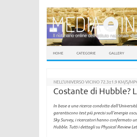
Il notiziario online dell’Istituto nazionale di 
Vai al contenuto
HOME
CATEGORIE
GALLERY
NELL’UNIVERSO VICINO 72.3±1.9 KM/S/MP
Costante di Hubble? L
In base a una ricerca condotta dall'Università
garantiscono test più precisi sull’energia oscu
Sky Survey, i ricercatori hanno confermato u
Hubble. Tutti i dettagli su Physical Review Let