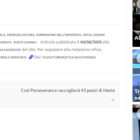
,
,
,
BLE
ENERGIA OSCURA
ESPANSIONE DELL'UNIVERSO
OSCILLAZIONI
Al
,
Articolo pubblicato il
04/06/2020
alle
 SURVEY
VUOTI COSMICI
del sito. Per segnalare alla redazione refusi,
NA FACEBOOK
.
Doi:
ODULO DEDICATO
10.20371/INAF/2724-2641/1690822
Tr
Così Perseverance raccoglierà 43 pezzi di Marte
ne
→