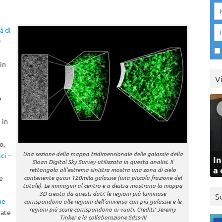
à di
in
V
e
 in
o,
Una sezione della mappa tridimensionale delle galassie della
ci
–
In
Sloan Digital Sky Survey utilizzata in questa analisi. Il
a 
rettangolo all’estrema sinistra mostra una zona di cielo
e
contenente quasi 120mila galassie (una piccola frazione del
totale). Le immagini al centro e a destra mostrano la mappa
3D creata da questi dati: le regioni più luminose
S
he
corrispondono alle regioni dell’universo con più galassie e le
regioni più scure corrispondono ai vuoti. Crediti: Jeremy
vate
Tinker e la collaborazione Sdss-III