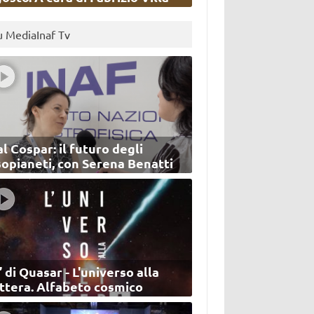
u MediaInaf Tv
l Cospar: il futuro degli
sopianeti, con Serena Benatti
’ di Quasar - L'universo alla
ettera. Alfabeto cosmico