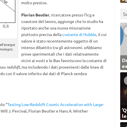
molto presto».
S
Florian Beutler
, ricercatore presso l’Icg e
coautore del lavoro, aggiunge che lo studio ha
riportato anche una nuova misurazione
piuttosto precisa della
costante di Hubble
, il cui
valore è stato recentemente oggetto di un
ell’energia
intenso dibattito tra gli astronomi. «Abbiamo
smologici.
prove sperimentali che i dati relativamente
Da
vicini ai vuoti e le Bao favoriscono la costante di
e
asso
redshift
, ma includendo i dati provenienti dalle linee di
do con il valore inferito dai dati di Planck sembra
olo “
Testing Low-Redshift Cosmic Acceleration with Large-
‘Q
 Will J. Percival, Florian Beutler e Hans A. Winther
l