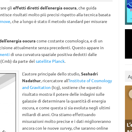
are gli
effetti diretti dell’energia oscura
, che guida
ntisce risultati molto più precisi rispetto alla tecnica basata
rnove
, che a lungo è stato il metodo standard per misurare
ell’energia oscura
come costante cosmologica, e di un
ecisione attualmente senza precedenti. Questo appare in
menti
di una curvatura spaziale positiva dedotti dalle
(Cmb) da parte del
satellite Planck
.
L’autore principale dello studio,
Seshadri
A
Nadathur
, ricercatore all’
Institute of Cosmology
and Gravitation
(Icg), sostiene che «questo
risultato mostra il potere delle indagini sulle
galassie di determinare la quantità di energia
oscura, e come questa si sia evoluta negli ultimi
miliardi di anni. Ora stiamo effettuando
misurazioni molto precise e i dati miglioreranno
L’
ancora con le nuove
survey
, che saranno online
ag