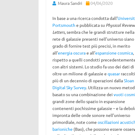
Maura Sandri
04/06/2020
In base a una ricerca condotta dall’
Universit
Portsmouth
e pubblicata su
Physical Review
Letters
, sembra che le grandi strutture nella
rete di galassie presenti nell’universo siano 
grado di fornire test più precisi, in merito
all’
energia oscura
e all’
espansione cosmica
,
rispetto a quelli condotti precedentement
con altri sistemi. Lo studio fa uso dei dati di
oltre un milione di galassie e
quasar
raccolti
più di un decennio di operazioni dalla
Sloan
Digital Sky Survey
. Utilizza un nuovo metod
basato su una combinazione dei
vuoti cosmi
grandi zone dello spazio in espansione
contenenti pochissime galassie – e la debol
impronta delle onde sonore nell’universo
primordiale, note come
oscillazioni acustic
barioniche
(Bao), che possono essere osser