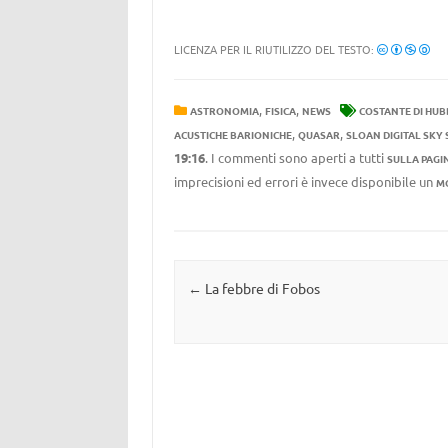
LICENZA PER IL RIUTILIZZO DEL TESTO:
,
,
ASTRONOMIA
FISICA
NEWS
COSTANTE DI HUB
,
,
ACUSTICHE BARIONICHE
QUASAR
SLOAN DIGITAL SKY
19:16
. I commenti sono aperti a tutti
SULLA PAGI
imprecisioni ed errori è invece disponibile un
M
Navigazione articolo
←
La febbre di Fobos