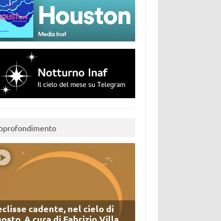
pprofondimento
eclisse cadente, nel cielo di
osto. A cura di Fabrizio Villa