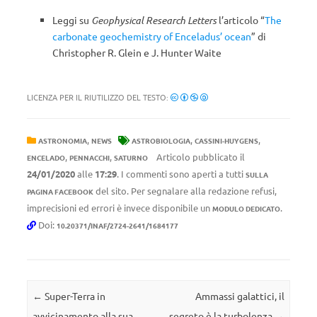
Leggi su
Geophysical Research Letters
l’articolo “
The
carbonate geochemistry of Enceladus’ ocean
” di
Christopher R. Glein e J. Hunter Waite
LICENZA PER IL RIUTILIZZO DEL TESTO:
,
,
,
ASTRONOMIA
NEWS
ASTROBIOLOGIA
CASSINI-HUYGENS
,
,
Articolo pubblicato il
ENCELADO
PENNACCHI
SATURNO
24/01/2020
alle
17:29
. I commenti sono aperti a tutti
SULLA
del sito. Per segnalare alla redazione refusi,
PAGINA FACEBOOK
imprecisioni ed errori è invece disponibile un
.
MODULO DEDICATO
Doi:
10.20371/INAF/2724-2641/1684177
Navigazione articolo
←
Super-Terra in
Ammassi galattici, il
avvicinamento alla sua
segreto è la turbolenza
→