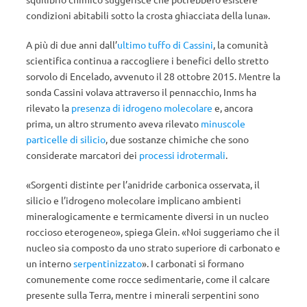
condizioni abitabili sotto la crosta ghiacciata della luna».
A più di due anni dall’
ultimo tuffo di Cassini
, la comunità
scientifica continua a raccogliere i benefici dello stretto
sorvolo di Encelado, avvenuto il 28 ottobre 2015. Mentre la
sonda Cassini volava attraverso il pennacchio, Inms ha
rilevato la
presenza di idrogeno molecolare
e, ancora
prima, un altro strumento aveva rilevato
minuscole
particelle di silicio
, due sostanze chimiche che sono
considerate marcatori dei
processi idrotermali
.
«Sorgenti distinte per l’anidride carbonica osservata, il
silicio e l’idrogeno molecolare implicano ambienti
mineralogicamente e termicamente diversi in un nucleo
roccioso eterogeneo», spiega Glein. «Noi suggeriamo che il
nucleo sia composto da uno strato superiore di carbonato e
un interno
serpentinizzato
». I carbonati si formano
comunemente come rocce sedimentarie, come il calcare
presente sulla Terra, mentre i minerali serpentini sono