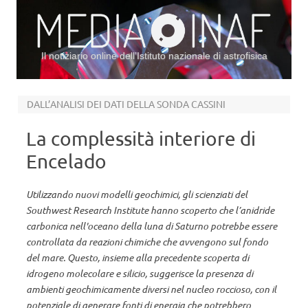
Il notiziario online dell’Istituto nazionale di astrofisica
Vai al contenuto
DALL’ANALISI DEI DATI DELLA SONDA CASSINI
La complessità interiore di
Encelado
Utilizzando nuovi modelli geochimici, gli scienziati del
Southwest Research Institute hanno scoperto che l’anidride
carbonica nell'oceano della luna di Saturno potrebbe essere
controllata da reazioni chimiche che avvengono sul fondo
del mare. Questo, insieme alla precedente scoperta di
idrogeno molecolare e silicio, suggerisce la presenza di
ambienti geochimicamente diversi nel nucleo roccioso, con il
potenziale di generare fonti di energia che potrebbero