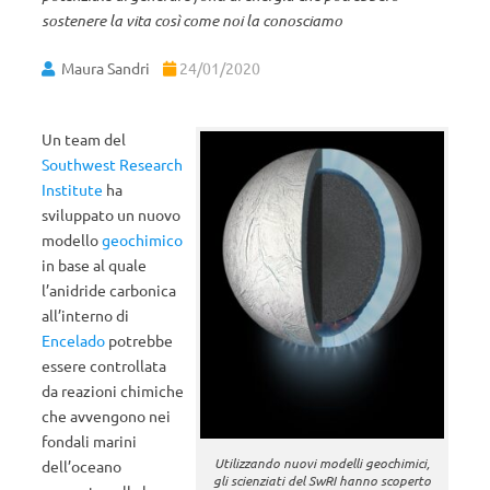
sostenere la vita così come noi la conosciamo
Maura Sandri
24/01/2020
Un team del
Southwest Research
Institute
ha
sviluppato un nuovo
modello
geochimico
in base al quale
l’anidride carbonica
all’interno di
Encelado
potrebbe
essere controllata
da reazioni chimiche
che avvengono nei
fondali marini
Utilizzando nuovi modelli geochimici,
dell’oceano
gli scienziati del SwRI hanno scoperto