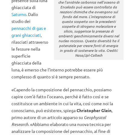
presente sulla luna
che l’anidride carbonica nell’oceano di
ghiacciata di
Encelado può essere controllata da
reazioni chimiche che avvengono sul
Saturno
. Dallo
fondo del mare. L’integrazione di
studio dei
questa scoperta con le precedenti
scoperte di idrogeno molecolare e
pennacchi di gas e
silicio, suggerisce la presenza di
grani ghiacciati
,
ambienti geochimicamente diversi nel
nucleo roccioso. Questa diversità ha il
rilasciati attraverso
potenziale per creare fonti di energia
le fessure nella
in grado di sostenere la vita. Crediti:
Nasa/Jpl-Caltech
superficie
ghiacciata della
luna, è emerso che l’interno potrebbe essere più
complesso di quanto si è sempre pensato.
«Capendo la composizione del pennacchio, possiamo
capire com’è fatto l’oceano, perché è fatto così e se
costituisce un ambiente in cui la vita, così come noi la
conosciamo, può esistere», spiega
Christopher Glein
,
primo autore di un articolo apparso su
Geophysical
Research
. «Abbiamo elaborato una nuova tecnica per
analizzare la composizione del pennacchio, al fine di