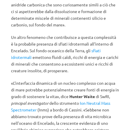
anidride carbonica che sono curiosamente simili a ciò che
ci si aspetterebbe dalla dissoluzione e formazione di
determinate miscele di minerali contenenti silicio e
carbonio, sul fondo del mare».
Un altro fenomeno che contribuisce a questa complessità
è la probabile presenza di sfiati idrotermali all’interno di
Encelado. Sul fondo oceanico della Terra, gli
sfiati
idrotermali
emettono fluidi caldi, ricchi di energia e carichi
di minerali che consentono a ecosistemi unici e ricchi di
creature insolite, di prosperare.
«L’interfaccia dinamica di un nucleo complesso con acqua
di mare potrebbe potenzialmente creare fonti di energia in
grado di sostenere la vita», dice
Hunter Waite
di SwRI,
principal investigator
dello strumento
Ion Neutral Mass
Spectrometer
(Inms) a bordo di Cassini. «Sebbene non
abbiamo trovato prove della presenza di vita microbica
nell’oceano di Encelado, la crescente evidenza di uno
squilibrio chimico suggerisce che potrebbero esistere