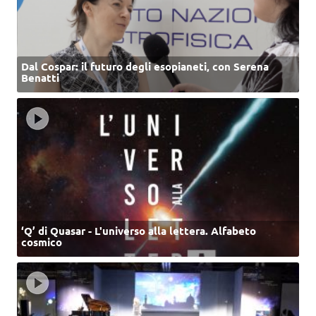
Dal Cospar: il futuro degli esopianeti, con Serena
Benatti
‘Q’ di Quasar - L'universo alla lettera. Alfabeto
cosmico