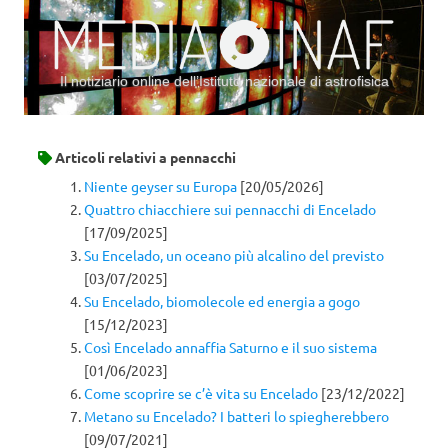
Il notiziario online dell’Istituto nazionale di astrofisica
Vai al contenuto
Articoli relativi a
pennacchi
Niente geyser su Europa
[20/05/2026]
Quattro chiacchiere sui pennacchi di Encelado
[17/09/2025]
Su Encelado, un oceano più alcalino del previsto
[03/07/2025]
Su Encelado, biomolecole ed energia a gogo
[15/12/2023]
Così Encelado annaffia Saturno e il suo sistema
[01/06/2023]
Come scoprire se c’è vita su Encelado
[23/12/2022]
Metano su Encelado? I batteri lo spiegherebbero
[09/07/2021]