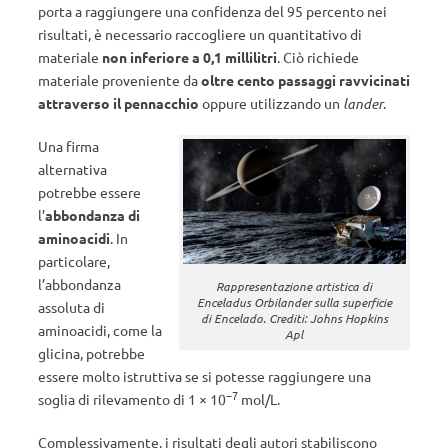
porta a raggiungere una confidenza del 95 percento nei
risultati, è necessario raccogliere un quantitativo di
materiale
non inferiore a 0,1 millilitri
. Ciò richiede
materiale proveniente da
oltre cento passaggi ravvicinati
attraverso il pennacchio
oppure utilizzando un
lander
.
Una firma
alternativa
potrebbe essere
l’
abbondanza di
aminoacidi
. In
particolare,
l’abbondanza
Rappresentazione artistica di
Enceladus Orbilander sulla superficie
assoluta di
di Encelado. Crediti: Johns Hopkins
aminoacidi, come la
Apl
glicina, potrebbe
essere molto istruttiva se si potesse raggiungere una
−7
soglia di rilevamento di 1 × 10
mol/L.
Complessivamente, i risultati degli autori stabiliscono