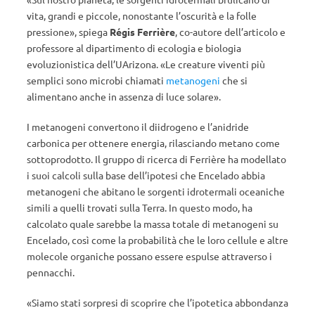
vita, grandi e piccole, nonostante l’oscurità e la folle
pressione», spiega
Régis Ferrière
, co-autore dell’articolo e
professore al dipartimento di ecologia e biologia
evoluzionistica dell’UArizona. «Le creature viventi più
semplici sono microbi chiamati
metanogeni
che si
alimentano anche in assenza di luce solare».
I metanogeni convertono il diidrogeno e l’anidride
carbonica per ottenere energia, rilasciando metano come
sottoprodotto. Il gruppo di ricerca di Ferrière ha modellato
i suoi calcoli sulla base dell’ipotesi che Encelado abbia
metanogeni che abitano le sorgenti idrotermali oceaniche
simili a quelli trovati sulla Terra. In questo modo, ha
calcolato quale sarebbe la massa totale di metanogeni su
Encelado, così come la probabilità che le loro cellule e altre
molecole organiche possano essere espulse attraverso i
pennacchi.
«Siamo stati sorpresi di scoprire che l’ipotetica abbondanza