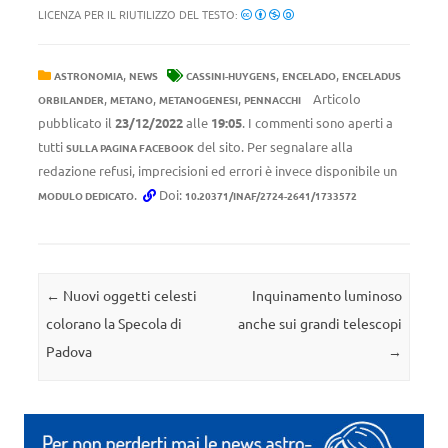
LICENZA PER IL RIUTILIZZO DEL TESTO:
,
,
,
ASTRONOMIA
NEWS
CASSINI-HUYGENS
ENCELADO
ENCELADUS
,
,
,
Articolo
ORBILANDER
METANO
METANOGENESI
PENNACCHI
pubblicato il
23/12/2022
alle
19:05
. I commenti sono aperti a
tutti
del sito. Per segnalare alla
SULLA PAGINA FACEBOOK
redazione refusi, imprecisioni ed errori è invece disponibile un
.
Doi:
MODULO DEDICATO
10.20371/INAF/2724-2641/1733572
Navigazione articolo
←
Nuovi oggetti celesti
Inquinamento luminoso
colorano la Specola di
anche sui grandi telescopi
Padova
→