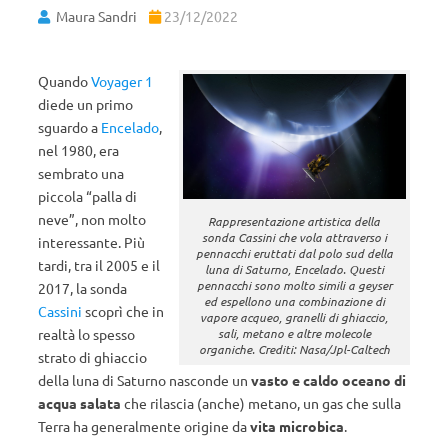
Maura Sandri
23/12/2022
Quando
Voyager 1
diede un primo
sguardo a
Encelado
,
nel 1980, era
sembrato una
piccola “palla di
neve”, non molto
Rappresentazione artistica della
sonda Cassini che vola attraverso i
interessante. Più
pennacchi eruttati dal polo sud della
tardi, tra il 2005 e il
luna di Saturno, Encelado. Questi
pennacchi sono molto simili a geyser
2017, la sonda
ed espellono una combinazione di
Cassini
scoprì che in
vapore acqueo, granelli di ghiaccio,
realtà lo spesso
sali, metano e altre molecole
organiche. Crediti: Nasa/Jpl-Caltech
strato di ghiaccio
della luna di Saturno nasconde un
vasto e caldo oceano di
acqua salata
che rilascia (anche) metano, un gas che sulla
Terra ha generalmente origine da
vita microbica
.