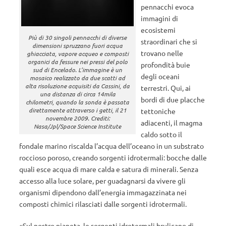
pennacchi evoca
immagini di
ecosistemi
Più di 30 singoli pennacchi di diverse
straordinari che si
dimensioni spruzzano fuori acqua
trovano nelle
ghiacciata, vapore acqueo e composti
organici da fessure nei pressi del polo
profondità buie
sud di Encelado. L’immagine è un
degli oceani
mosaico realizzato da due scatti ad
alta risoluzione acquisiti da Cassini, da
terrestri. Qui, ai
una distanza di circa 14mila
bordi di due placche
chilometri, quando la sonda è passata
direttamente attraverso i getti, il 21
tettoniche
novembre 2009. Crediti:
adiacenti, il magma
Nasa/Jpl/Space Science Institute
caldo sotto il
fondale marino riscalda l’acqua dell’oceano in un substrato
roccioso poroso, creando sorgenti idrotermali: bocche dalle
quali esce acqua di mare calda e satura di minerali. Senza
accesso alla luce solare, per guadagnarsi da vivere gli
organismi dipendono dall’energia immagazzinata nei
composti chimici rilasciati dalle sorgenti idrotermali.
«Sul nostro pianeta, le sorgenti idrotermali brulicano di