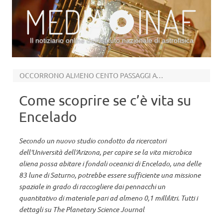
Il notiziario online dell’Istituto nazionale di astrofisica
Vai al contenuto
OCCORRONO ALMENO CENTO PASSAGGI ATTRAVERSO IL PENNACCHIO
Come scoprire se c’è vita su
Encelado
Secondo un nuovo studio condotto da ricercatori
dell'Università dell'Arizona, per capire se la vita microbica
aliena possa abitare i fondali oceanici di Encelado, una delle
83 lune di Saturno, potrebbe essere sufficiente una missione
spaziale in grado di raccogliere dai pennacchi un
quantitativo di materiale pari ad almeno 0,1 millilitri. Tutti i
dettagli su The Planetary Science Journal