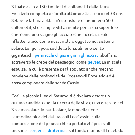
Situato a circa 1300 milioni di chilometri dalla Terra,
Encelado completa un’orbita attorno a Saturno ogni 33 ore.
Sebbene la luna abbia un’estensione di nemmeno 500
chilometri, si distingue visivamente per la sua superficie
che, come uno stagno ghiacciato che luccica al sole,
riflette la luce come nessun altro oggetto nel Sistema
solare. Lungo il polo sud della luna, almeno cento
giganteschi
pennacchi di gas e grani ghiacciati
sbuffano
attraverso le crepe del paesaggio, come
geyser
. La miscela
espulsa, in cui è presente per l’appunto anche metano,
proviene dalle profondità dell’oceano di Encelado ed è
stata campionata dalla sonda Cassini.
Così, la piccola luna di Saturno si è rivelata essere un
ottimo candidato per la ricerca della vita extraterrestre nel
Sistema solare. In particolare, la modellazione
termodinamica dei dati raccolti da Cassini sulla
composizione dei pennacchi ha portato all’ipotesi di
presunte
sorgenti idrotermali
sul fondo marino di Encelado