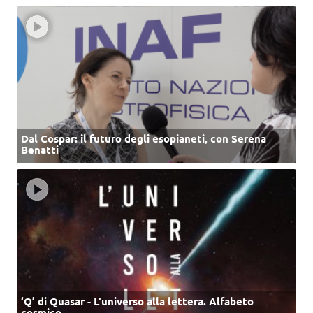
Dal Cospar: il futuro degli esopianeti, con Serena
Benatti
‘Q’ di Quasar - L'universo alla lettera. Alfabeto
cosmico