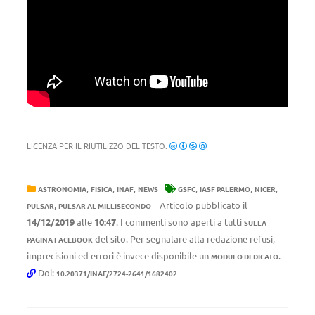
LICENZA PER IL RIUTILIZZO DEL TESTO:
,
,
,
,
,
,
ASTRONOMIA
FISICA
INAF
NEWS
GSFC
IASF PALERMO
NICER
,
Articolo pubblicato il
PULSAR
PULSAR AL MILLISECONDO
14/12/2019
alle
10:47
. I commenti sono aperti a tutti
SULLA
del sito. Per segnalare alla redazione refusi,
PAGINA FACEBOOK
imprecisioni ed errori è invece disponibile un
.
MODULO DEDICATO
Doi:
10.20371/INAF/2724-2641/1682402