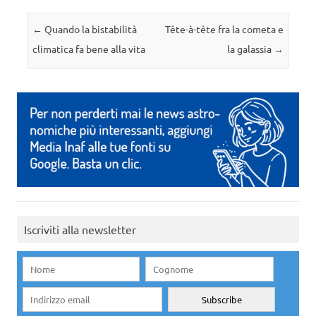
Navigazione articolo
←
Quando la bistabilità
Tête-à-tête fra la cometa e
climatica fa bene alla vita
la galassia
→
Iscriviti alla newsletter