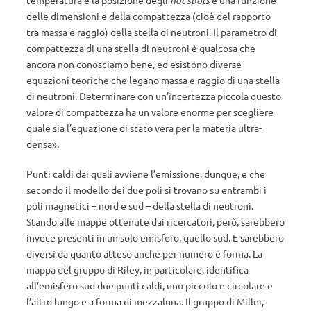
temperatura e la posizione degli
hot spots
è una funzione
delle dimensioni e della compattezza (cioè del rapporto
tra massa e raggio) della stella di neutroni. Il parametro di
compattezza di una stella di neutroni è qualcosa che
ancora non conosciamo bene, ed esistono diverse
equazioni teoriche che legano massa e raggio di una stella
di neutroni. Determinare con un’incertezza piccola questo
valore di compattezza ha un valore enorme per scegliere
quale sia l’equazione di stato vera per la materia ultra-
densa».
Punti caldi dai quali avviene l’emissione, dunque, e che
secondo il modello dei due poli si trovano su entrambi i
poli magnetici – nord e sud – della stella di neutroni.
Stando alle mappe ottenute dai ricercatori, però, sarebbero
invece presenti in un solo emisfero, quello sud. E sarebbero
diversi da quanto atteso anche per numero e forma. La
mappa del gruppo di Riley, in particolare, identifica
all’emisfero sud due punti caldi, uno piccolo e circolare e
l’altro lungo e a forma di mezzaluna. Il gruppo di Miller,