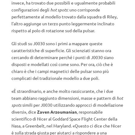
invece, ha trovato due possibili e ugualmente probabili
configurazioni degli
hot spots
: u
no corrisponde
perfettamente al modello trovato dalla squadra di Riley,
l’altro aggiunge un terzo punto leggermente inclinato
rispetto al polo di rotazione sud della pulsar.
Gli studi su J0030 sono i primi a mappare queste
caratteristiche di superficie.
Gli scienziati stanno ora
cercando di determinare perché i punti di J0030 siano
disposti e modellati così come sono. Per ora, ciò che è
chiaro è che i campi magnetici delle pulsar sono più
complicati del tradizionale modello a due poli.
«È straordinario, e anche molto rassicurante, che i due
team abbiano raggiunto dimensioni, masse e pattern di
hot
spots
simili per J0030 utilizzando approcci di modellazione
diversi», dice
Zaven Arzoumanian
, responsabile
scientifico di Nicer al Goddard Space Flight Center della
Nasa, a Greenbelt, nel Maryland. «Questo ci dice che Nicer
è sulla strada giusta per aiutarci a rispondere a una