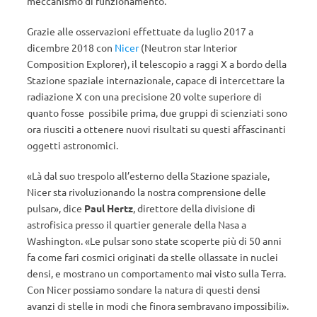
meccanismo di funzionamento.
Grazie alle osservazioni effettuate da luglio 2017 a
dicembre 2018 con
Nicer
(Neutron star Interior
Composition Explorer), il telescopio a raggi X a bordo della
Stazione spaziale internazionale, capace di intercettare la
radiazione X con una precisione 20 volte superiore di
quanto fosse possibile prima, due gruppi di scienziati sono
ora riusciti a ottenere nuovi risultati su questi affascinanti
oggetti astronomici.
«Là dal suo trespolo all’esterno della Stazione spaziale,
Nicer sta rivoluzionando la nostra comprensione delle
pulsar», dice
Paul Hertz
, direttore della divisione di
astrofisica presso il quartier generale della Nasa a
Washington. «Le pulsar sono state scoperte più di 50 anni
fa come fari cosmici originati da stelle ollassate in nuclei
densi, e mostrano un comportamento mai visto sulla Terra.
Con Nicer possiamo sondare la natura di questi densi
avanzi di stelle in modi che finora sembravano impossibili».