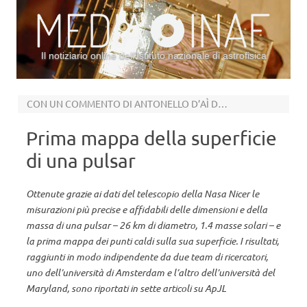
Il notiziario online dell’Istituto nazionale di astrofisica
Vai al contenuto
CON UN COMMENTO DI ANTONELLO D’AÌ DELL’INAF IASF PALERMO
Prima mappa della superficie
di una pulsar
Ottenute grazie ai dati del telescopio della Nasa Nicer le
misurazioni più precise e affidabili delle dimensioni e della
massa di una pulsar – 26 km di diametro, 1.4 masse solari – e
la prima mappa dei punti caldi sulla sua superficie. I risultati,
raggiunti in modo indipendente da due team di ricercatori,
uno dell’università di Amsterdam e l’altro dell’università del
Maryland, sono riportati in sette articoli su ApJL