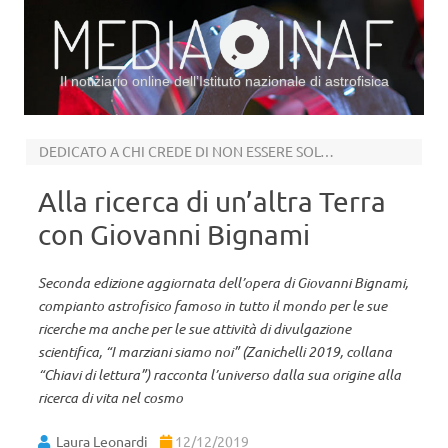
Il notiziario online dell’Istituto nazionale di astrofisica
Vai al contenuto
DEDICATO A CHI CREDE DI NON ESSERE SOLO NELL’UNIVERSO
Alla ricerca di un’altra Terra
con Giovanni Bignami
Seconda edizione aggiornata dell’opera di Giovanni Bignami,
compianto astrofisico famoso in tutto il mondo per le sue
ricerche ma anche per le sue attività di divulgazione
scientifica, “I marziani siamo noi” (Zanichelli 2019, collana
“Chiavi di lettura”) racconta l’universo dalla sua origine alla
ricerca di vita nel cosmo
Laura Leonardi
12/12/2019