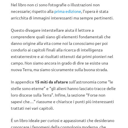
Nel libro non ci sono fotografie o illustrazioni non
necessarie; rispetto alla
prima edizione
, l’opera è stata
arricchita di immagini interessanti ma sempre pertinenti.
Questo divagare interstellare aiuta il lettore a
comprendere quali siano gli elementi fondamentali che
danno origine alla vita come noi la conosciamo per poi
condurlo ai capitoli finali alla ricerca di intelligenza
extraterrestre e ai risultati ottenuti dai primi pionieri nel
campo. Non siamo ancora in grado di dire se esiste una
nuova Terra, ma siamo sicuramente sulla buona strada.
In appendice
15 miti da sfatare
sull’astronomia come “le
stelle sono eterne” e “gli alieni hanno lasciato tracce delle
loro discese sulla Terra”. Infine, la sezione “Forse non
sapevi che…” riassume e chiarisce i punti più interessanti
trattati nei vari capitoli.
È un libro ideale per curiosi e appassionati che desiderano
conoscere i fenomeni della cosmologia moderna, che