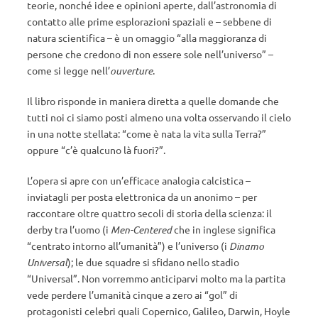
teorie, nonché idee e opinioni aperte, dall’astronomia di
contatto alle prime esplorazioni spaziali e – sebbene di
natura scientifica – è un omaggio “alla maggioranza di
persone che credono di non essere sole nell’universo” –
come si legge nell’
ouverture
.
Il libro risponde in maniera diretta a quelle domande che
tutti noi ci siamo posti almeno una volta osservando il cielo
in una notte stellata: “come è nata la vita sulla Terra?”
oppure “c’è qualcuno là fuori?”.
L’opera si apre con un’efficace analogia calcistica –
inviatagli per posta elettronica da un anonimo – per
raccontare oltre quattro secoli di storia della scienza: il
derby tra l’uomo (i
Men-Centered
che in inglese significa
“centrato intorno all’umanità”) e l’universo (i
Dinamo
Universal
); le due squadre si sfidano nello stadio
“Universal”. Non vorremmo anticiparvi molto ma la partita
vede perdere l’umanità cinque a zero ai “gol” di
protagonisti celebri quali Copernico, Galileo, Darwin, Hoyle