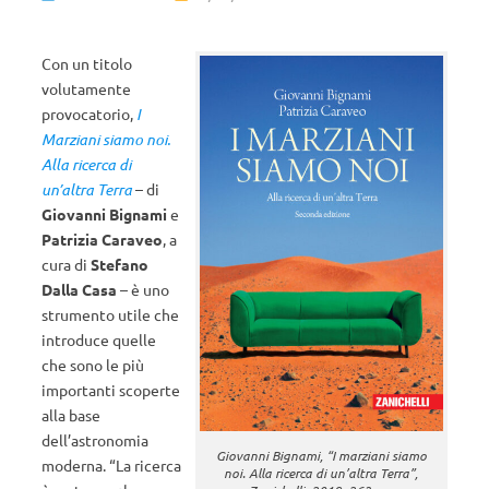
Con un titolo
volutamente
provocatorio,
I
Marziani siamo noi.
Alla ricerca di
un’altra Terra
– di
Giovanni Bignami
e
Patrizia Caraveo
, a
cura di
Stefano
Dalla Casa
– è uno
strumento utile che
introduce quelle
che sono le più
importanti scoperte
alla base
dell’astronomia
Giovanni Bignami, “I marziani siamo
moderna. “La ricerca
noi. Alla ricerca di un’altra Terra”,