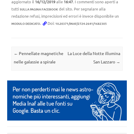
aggiornato il
16/12/2019
alle
16:47
. I commenti sono aperti a
tutti
del sito. Per segnalare alla
SULLA PAGINA FACEBOOK
redazione refusi, imprecisioni ed errori è invece disponibile un
.
Doi:
MODULO DEDICATO
10.20371/INAF/2724-2641/1682305
Navigazione articolo
←
Pennellate magnetiche
La Luce della Notte illumina
nelle galassie a spirale
San Lazzaro
→