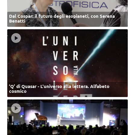
Dal Cospar: il futuro degli esopianeti, con Serena
Benatti
‘Q’ di Quasar - L'universo alla lettera. Alfabeto
cosmico