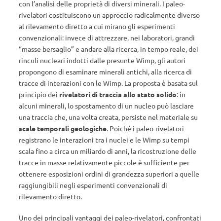
con l’analisi delle proprietà di diversi minerali. I paleo-
rivelatori costituiscono un approccio radicalmente diverso
al rilevamento diretto a cui mirano gli esperimenti
convenzionali: invece di attrezzare, nei laboratori, grandi
“masse bersaglio” e andare alla ricerca, in tempo reale, dei
rinculi nucleari indotti dalle presunte Wimp, gli autori
propongono di esaminare minerali antichi, alla ricerca di
tracce di interazioni con le Wimp. La proposta è basata sul
principio dei
rivelatori di traccia allo stato solido
: in
alcuni minerali, lo spostamento di un nucleo può lasciare
una traccia che, una volta creata, persiste nel materiale su
scale temporali geologiche
. Poiché i paleo-rivelatori
registrano le interazioni tra i nuclei e le Wimp su tempi
scala fino a circa un miliardo di anni, la ricostruzione delle
tracce in masse relativamente piccole è sufficiente per
ottenere esposizioni ordini di grandezza superiori a quelle
raggiungibili negli esperimenti convenzionali di
rilevamento diretto.
Uno dei principali vantaggi dei paleo-rivelatori, confrontati