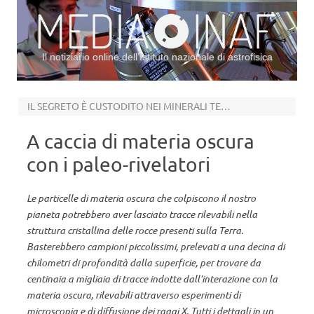
Il notiziario online dell’Istituto nazionale di astrofisica
Vai al contenuto
IL SEGRETO È CUSTODITO NEI MINERALI TERRESTRI
A caccia di materia oscura
con i paleo-rivelatori
Le particelle di materia oscura che colpiscono il nostro
pianeta potrebbero aver lasciato tracce rilevabili nella
struttura cristallina delle rocce presenti sulla Terra.
Basterebbero campioni piccolissimi, prelevati a una decina di
chilometri di profondità dalla superficie, per trovare da
centinaia a migliaia di tracce indotte dall’interazione con la
materia oscura, rilevabili attraverso esperimenti di
microscopia e di diffusione dei raggi X. Tutti i dettagli in un