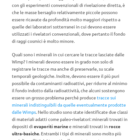
con gli esperimenti convenzionali di rivelazione diretta, è
che le masse bersaglio relativamente piccole possono
essere ricavate da profondità molto maggiori rispetto a
quelle dei laboratori sotterranei in cui devono essere
utilizzati i rivelatori convenzionali, dove pertanto il fondo
di raggi cosmici è molto minore.
Quali sono i minerali in cui cercare le tracce lasciate dalle
Wimp? I minerali devono essere in grado non solo di
registrare le tracce ma anche di preservarle, su scale
temporali geologiche. Inoltre, devono essere il più puri
possibile da contaminanti radioattivi, per ridurre al minimo
il fondo indotto dalla radioattività, che alcuni sostengono
essere un grosso problema perché produce
tracce sui
minerali indistinguibili da quelle eventualmente prodotte
dalle Wimps
. Nello studio sono state identificate due classi
di materiali adatti come paleo-rivelatori: minerali trovati in
depositi di
evaporiti marine
e minerali trovati in
rocce
ultra-basiche
. Entrambi i tipi di minerali sono molto più