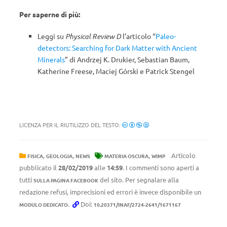
Per saperne di più:
Leggi su
Physical Review D
l’articolo “
Paleo-
detectors: Searching for Dark Matter with Ancient
Minerals
” di Andrzej K. Drukier, Sebastian Baum,
Katherine Freese, Maciej Górski e Patrick Stengel
LICENZA PER IL RIUTILIZZO DEL TESTO:
,
,
,
Articolo
FISICA
GEOLOGIA
NEWS
MATERIA OSCURA
WIMP
pubblicato il
28/02/2019
alle
14:59
. I commenti sono aperti a
tutti
del sito. Per segnalare alla
SULLA PAGINA FACEBOOK
redazione refusi, imprecisioni ed errori è invece disponibile un
.
Doi:
MODULO DEDICATO
10.20371/INAF/2724-2641/1671167