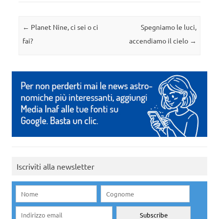
Navigazione articolo
←
Planet Nine, ci sei o ci
Spegniamo le luci,
fai?
accendiamo il cielo
→
Iscriviti alla newsletter