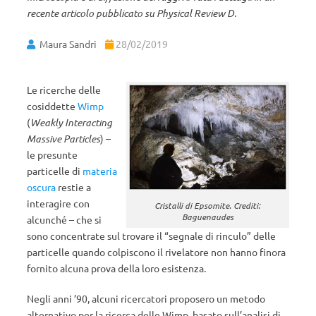
recente articolo pubblicato su Physical Review D.
Maura Sandri
28/02/2019
Le ricerche delle
cosiddette
Wimp
(
Weakly Interacting
Massive Particles
) –
le presunte
particelle di
materia
oscura
restie a
interagire con
Cristalli di Epsomite. Crediti:
Baguenaudes
alcunché – che si
sono concentrate sul trovare il “segnale di rinculo” delle
particelle quando colpiscono il rivelatore non hanno finora
fornito alcuna prova della loro esistenza.
Negli anni ’90, alcuni ricercatori proposero un metodo
alternativo per la ricerca delle Wimp, basato sull’analisi di