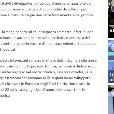
 l’attività divulgativa non comporti una penalizzazione dal
pio non essere guardati di buon occhio da colleghi più
azione è ritenuta dai più una parte fondamentale del proprio
Al
 la maggior parte di chi ha risposto ammette infatti di non
azione, ma anche di non sentire particolare necessità del
senti nel proprio ente, e di incontrare volentieri il pubblico
i dedicati.
spetto interessante messo in rilievo dall’indagine è che non è
lo i paesi più ricchi possono fornire, per potersi dedicare con
ù mi ha sorpreso nel nostro studio», osserva Entradas, «è la
Tr
 gli astronomi che lavorano nelle regioni meno sviluppate,
ne
 di chi lavora in Europa o negli Stati Uniti». Non a caso, in
 di 22 attività divulgative all’anno a testa, svettano le
merica.