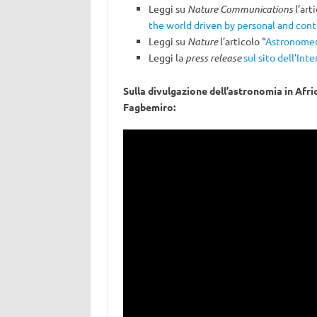
Leggi su
Nature Communications
l’arti
the world driven by personal and cont
Leggi su
Nature
l’articolo “
Astronomers
Leggi la
press release
sul sito dell’In
Sulla divulgazione dell’astronomia in Afri
Fagbemiro: