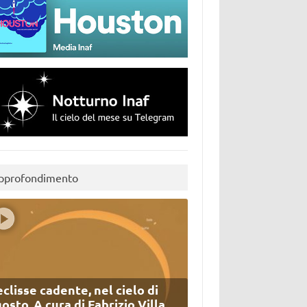
pprofondimento
eclisse cadente, nel cielo di
osto. A cura di Fabrizio Villa