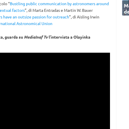
colo “
Bustling public communication by astronomers around
Ma
extual factors
”, di Marta Entradas e Martin W. Bauer
de
 have an outsize passion for outreach
”, di Aisling Irwin
ternational Astronomical Union
ca, guarda su
MediaInaf Tv
l’intervista a Olayinka