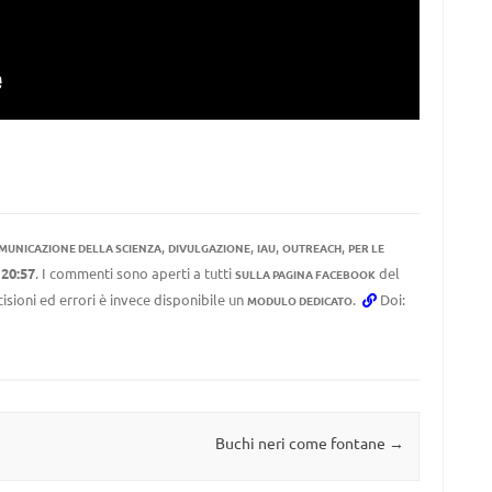
,
,
,
,
MUNICAZIONE DELLA SCIENZA
DIVULGAZIONE
IAU
OUTREACH
PER LE
e
20:57
. I commenti sono aperti a tutti
del
SULLA PAGINA FACEBOOK
cisioni ed errori è invece disponibile un
.
Doi:
MODULO DEDICATO
Buchi neri come fontane
→