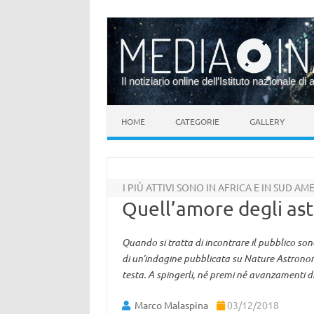
Il notiziario online dell’Istituto nazionale di 
Vai al contenuto
HOME
CATEGORIE
GALLERY
I PIÙ ATTIVI SONO IN AFRICA E IN SUD AM
Quell’amore degli ast
Quando si tratta di incontrare il pubblico sono 
di un’indagine pubblicata su Nature Astronomy
testa. A spingerli, né premi né avanzamenti di
Marco Malaspina
03/12/2018