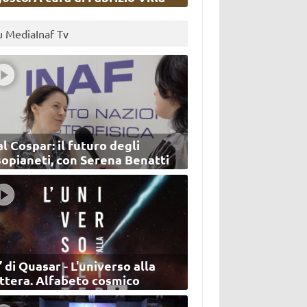
u MediaInaf Tv
l Cospar: il futuro degli
sopianeti, con Serena Benatti
’ di Quasar - L'universo alla
ettera. Alfabeto cosmico