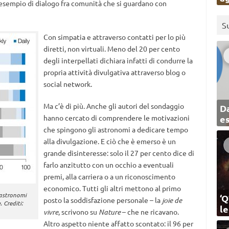
’esempio di dialogo fra comunità che si guardano con
S
Con simpatia e attraverso contatti per lo più
diretti, non virtuali. Meno del 20 per cento
degli interpellati dichiara infatti di condurre la
propria attività divulgativa attraverso blog o
social network.
Ma c’è di più. Anche gli autori del sondaggio
Da
hanno cercato di comprendere le motivazioni
e
che spingono gli astronomi a dedicare tempo
alla divulgazione. E ciò che è emerso è un
grande disinteresse: solo il 27 per cento dice di
farlo anzitutto con un occhio a eventuali
premi, alla carriera o a un riconoscimento
economico. Tutti gli altri mettono al primo
 astronomi
‘Q
posto la soddisfazione personale – la
joie de
 Crediti:
l
vivre
, scrivono su
Nature
– che ne ricavano.
Altro aspetto niente affatto scontato: il 96 per