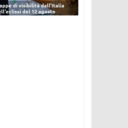
ppe di visibilità dall’Italia
ll'eclissi del 12 agosto