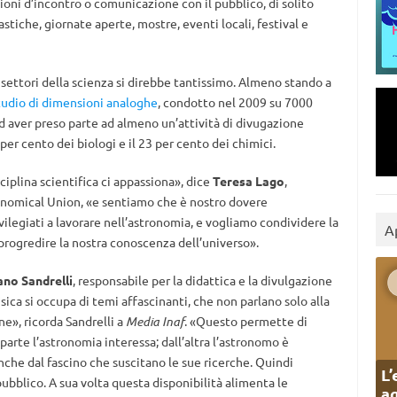
ioni d’incontro o comunicazione con il pubblico, di solito
stiche, giornate aperte, mostre, eventi locali, festival e
settori della scienza si direbbe tantissimo. Almeno stando a
tudio di dimensioni analoghe
, condotto nel 2009 su 7000
d aver preso parte ad almeno un’attività di divugazione
7 per cento dei biologi e il 23 per cento dei chimici.
ciplina scientifica ci appassiona», dice
Teresa Lago
,
ronomical Union, «e sentiamo che è nostro dovere
ivilegiati a lavorare nell’astronomia, e vogliamo condividere la
A
ogredire la nostra conoscenza dell’universo».
ano Sandrelli
, responsabile per la didattica e la divulgazione
fisica si occupa di temi affascinanti, che non parlano solo alla
e», ricorda Sandrelli a
Media Inaf
. «Questo permette di
 parte l’astronomia interessa; dall’altra l’astronomo è
nche dal fascino che suscitano le sue ricerche. Quindi
L’
ubblico. A sua volta questa disponibilità alimenta le
ag