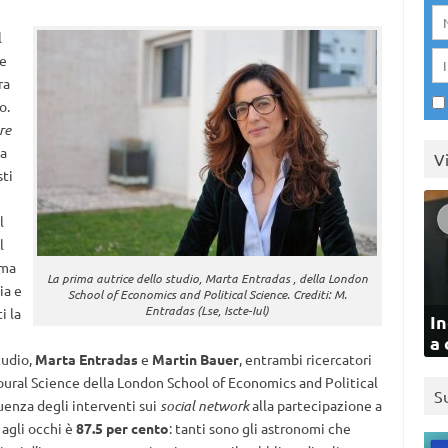
l
he
ra
o.
re
a
V
ti
l
l
ima
La prima autrice dello studio, Marta Entradas , della London
ia e
School of Economics and Political Science. Crediti: M.
Entradas (Lse, Iscte-Iul)
i la
In
a 
tudio,
Marta Entradas
e
Martin Bauer
, entrambi ricercatori
ural Science della London School of Economics and Political
S
uenza degli interventi sui
social network
alla partecipazione a
 agli occhi è
87.5 per cento
: tanti sono gli astronomi che