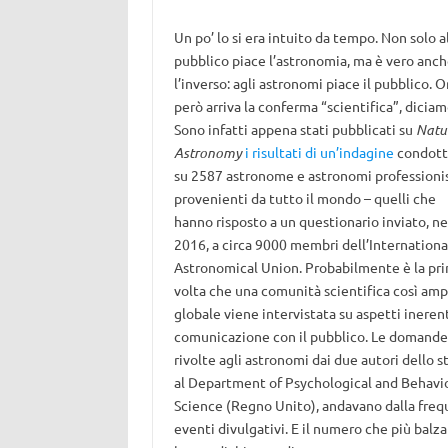
Un po’ lo si era intuito da tempo. Non solo a
pubblico piace l’astronomia, ma è vero anc
l’inverso: agli astronomi piace il pubblico. O
però arriva la conferma “scientifica”, diciam
Sono infatti appena stati pubblicati su
Natu
Astronomy
i risultati di un’indagine
condott
su 2587 astronome e astronomi professionis
provenienti da tutto il mondo – quelli che
hanno risposto a un questionario inviato, ne
2016, a circa 9000 membri dell’Internationa
Astronomical Union. Probabilmente è la pr
volta che una comunità scientifica così amp
globale viene intervistata su aspetti inerent
comunicazione con il pubblico. Le domande
rivolte agli astronomi dai due autori dello s
al Department of Psychological and Behavio
Science (Regno Unito), andavano dalla freq
eventi divulgativi. E il numero che più balza