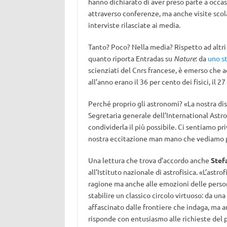
hanno dichiarato di aver preso parte a occas
attraverso conferenze, ma anche visite scola
interviste rilasciate ai media.
Tanto? Poco? Nella media? Rispetto ad altri 
quanto riporta Entradas su
Nature
: da
uno s
scienziati del Cnrs francese, è emerso che a
all’anno erano il 36 per cento dei fisici, il 2
Perché proprio gli astronomi? «La nostra dis
Segretaria generale dell’International Ast
condividerla il più possibile. Ci sentiamo pr
nostra eccitazione man mano che vediamo pr
Una lettura che trova d’accordo anche
Stef
all’Istituto nazionale di astrofisica. «L’astro
ragione ma anche alle emozioni delle person
stabilire un classico circolo virtuoso: da una
affascinato dalle frontiere che indaga, ma a
risponde con entusiasmo alle richieste del p