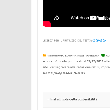
LICENZA PER IL RIUTILIZZO DEL TESTO:
,
,
,
ASTRONOMIA
EDUINAF
NEWS
OUTREACH
CO
Articolo pubblicato il
03/12/2018
all
SCUOLE
sito. Per segnalare alla redazione refusi, impre
10.20371/INAF/2724-2641/1668223
Navigazione articolo
←
Inaf all’Isola della Sostenibilità