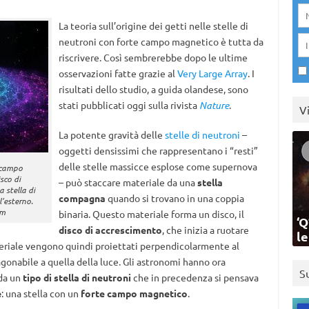
La teoria sull’origine dei getti nelle stelle di
neutroni con forte campo magnetico è tutta da
riscrivere. Così sembrerebbe dopo le ultime
osservazioni fatte grazie al
Very Large Array
. I
risultati dello studio, a guida olandese, sono
stati pubblicati oggi sulla rivista
Nature
.
V
La potente gravità delle
stelle di neutroni
–
oggetti densissimi che rappresentano i “resti”
delle stelle massicce esplose come supernova
i campo
sco di
– può staccare materiale da una
stella
a stella di
compagna
quando si trovano in una coppia
l’esterno.
am
binaria. Questo materiale forma un disco, il
‘Q
disco di accrescimento
, che inizia a ruotare
l
materiale vengono quindi proiettati perpendicolarmente al
gonabile a quella della luce. Gli astronomi hanno ora
S
 da un
tipo di stella di neutroni
che in precedenza si pensava
e
: una stella con un
forte campo magnetico
.