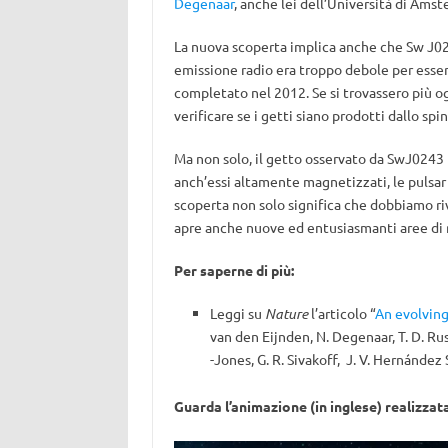
Degenaar
, anche lei dell’Università di Ams
La nuova scoperta implica anche che Sw J024
emissione radio era troppo debole per esser
completato nel 2012. Se si trovassero più ogg
verificare se i getti siano prodotti dallo spin
Ma non solo, il getto osservato da SwJ0243 
anch’essi altamente magnetizzati, le pulsar
scoperta non solo significa che dobbiamo riv
apre anche nuove ed entusiasmanti aree di
Per saperne di più:
Leggi su
Nature
l’articolo “
An evolving
van den Eijnden, N. Degenaar, T. D. Russ
-Jones, G. R. Sivakoff, J. V. Hernández
Guarda l’animazione (in inglese) realizzata