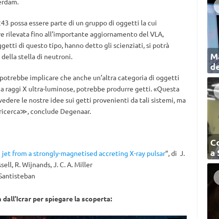
terdam.
3 possa essere parte di un gruppo di oggetti la cui
e rilevata fino all’importante aggiornamento del VLA,
etti di questo tipo, hanno detto gli scienziati, si potrà
Ma
 della stella di neutroni.
de
potrebbe implicare che anche un’altra categoria di oggetti
 a raggi X ultra-luminose, potrebbe produrre getti. «Questa
edere le nostre idee sui getti provenienti da tali sistemi, ma
 ricerca≫, conclude Degenaar.
C
a
 jet from a strongly-magnetised accreting X-ray pulsar
“, di J.
ell, R. Wijnands, J. C. A. Miller
 Santisteban
 dall’Icrar per spiegare la scoperta: