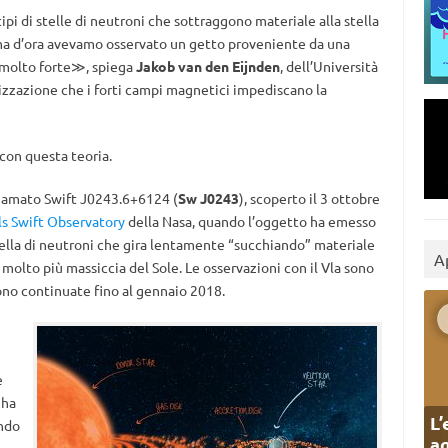
ipi di stelle di neutroni che sottraggono materiale alla stella
ma d’ora avevamo osservato un getto proveniente da una
 molto forte≫, spiega
Jakob van den Eijnden
, dell’Università
izzazione che i forti campi magnetici impediscano la
con questa teoria.
hiamato Swift J0243.6+6124 (
Sw J0243
), scoperto il 3 ottobre
ls Swift Observatory
della Nasa, quando l’oggetto ha emesso
tella di neutroni che gira lentamente “succhiando” materiale
A
olto più massiccia del Sole. Le osservazioni con il Vla sono
ono continuate fino al gennaio 2018.
e
 ha
L’
ando
ag