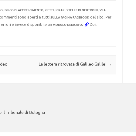
,
,
,
,
,
CO
DISCO DI ACCRESCIMENTO
GETTI
ICRAR
STELLE DI NEUTRONI
VLA
I commenti sono aperti a tutti
del sito. Per
SULLA PAGINA FACEBOOK
 errori è invece disponibile un
.
Doi:
MODULO DEDICATO
udec
La lettera ritrovata di Galileo Galilei
→
 il Tribunale di Bologna