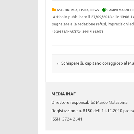
,
,
ASTRONOMIA
FISICA
NEWS
CAMPO MAGNETI
Articolo pubblicato il
27/09/2018
alle
13:06
. 
segnalare alla redazione refusi, imprecisioni ed
10.20371/INAF/2724-2641/1665673
Navigazione articolo
←
Schiaparelli, capitano coraggioso al M
MEDIA INAF
Direttore responsabile: Marco Malaspina
Registrazione n. 8150 dell’11.12.2010 presso
ISSN
2724-2641