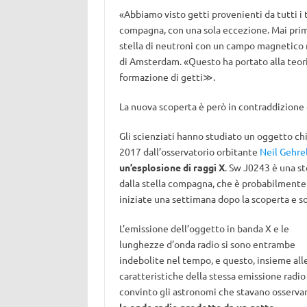
«Abbiamo visto getti provenienti da tutti i t
compagna, con una sola eccezione. Mai pri
stella di neutroni con un campo magnetico
di Amsterdam. «Questo ha portato alla teor
formazione di getti≫.
La nuova scoperta è però in contraddizione 
Gli scienziati hanno studiato un oggetto c
2017 dall’osservatorio orbitante
Neil Gehre
un’esplosione di raggi X
. Sw J0243 è una s
dalla stella compagna, che è probabilmente m
iniziate una settimana dopo la scoperta e s
L’emissione dell’oggetto in banda X e le
lunghezze d’onda radio si sono entrambe
indebolite nel tempo, e questo, insieme all
caratteristiche della stessa emissione radio
convinto gli astronomi che stavano osserv