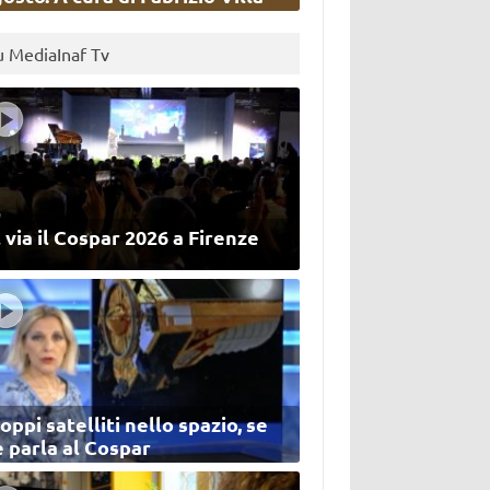
u MediaInaf Tv
 via il Cospar 2026 a Firenze
oppi satelliti nello spazio, se
 parla al Cospar