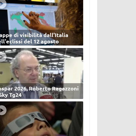
ppe di visibilità dall’Italia
ll'eclissi del 12 agosto
ospar 2026, Roberto Ragazzoni
 Sky Tg24