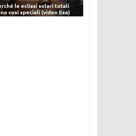
rché le eclissi solari totali
no così speciali (video Esa)