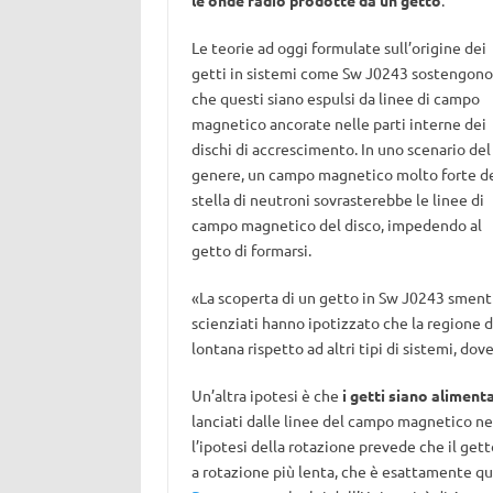
le onde radio prodotte da un getto
.
Le teorie ad oggi formulate sull’origine dei
getti in sistemi come Sw J0243 sostengono
che questi siano espulsi da linee di campo
magnetico ancorate nelle parti interne dei
dischi di accrescimento. In uno scenario del
genere, un campo magnetico molto forte de
stella di neutroni sovrasterebbe le linee di
campo magnetico del disco, impedendo al
getto di formarsi.
«La scoperta di un getto in Sw J0243 smenti
scienziati hanno ipotizzato che la regione d
lontana rispetto ad altri tipi di sistemi, do
Un’altra ipotesi è che
i getti siano alimenta
lanciati dalle linee del campo magnetico ne
l’ipotesi della rotazione prevede che il get
a rotazione più lenta, che è esattamente