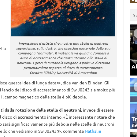
S
Impressione d’artista che mostra una stella di neutroni
lla
superdensa, sulla destra, che risucchia materiale dalla sua
compagna “normale”. Il materiale va quindi a formare il
disco di accrescimento che ruota attorno alla stella di
neutroni. I getti di materiale vengono espulsi in direzione
Al
perpendicolare rispetto al disco di accrescimento.
Credito: ICRAR / Università di Amsterdam
sce questa idea di lunga data≫, dice van den Eijnden. Gli
i lancio del disco di accrescimento di Sw J0243 sia molto più
ve il campo magnetico della stella è più debole.
ti dalla rotazione della stella di neutroni
, invece di essere
l disco di accrescimento interno. «È interessante notare che
Tr
to sarà significativamente più debole nelle stelle di neutroni
ne
 quello che vediamo in Sw J0243≫, commenta
Nathalie