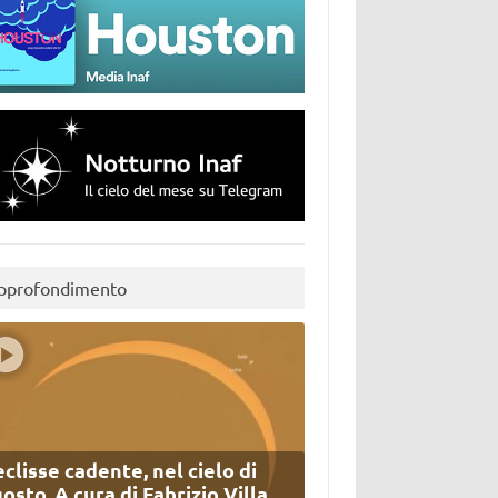
pprofondimento
eclisse cadente, nel cielo di
osto. A cura di Fabrizio Villa