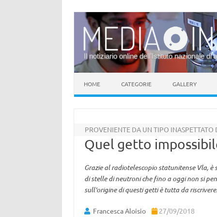
Il notiziario online dell’Istituto nazionale di 
Vai al contenuto
HOME
CATEGORIE
GALLERY
PROVENIENTE DA UN TIPO INASPETTATO D
Quel getto impossibil
Grazie al radiotelescopio statunitense Vla, è
di stelle di neutroni che fino a oggi non si p
sull'origine di questi getti è tutta da riscriver
Francesca Aloisio
27/09/2018