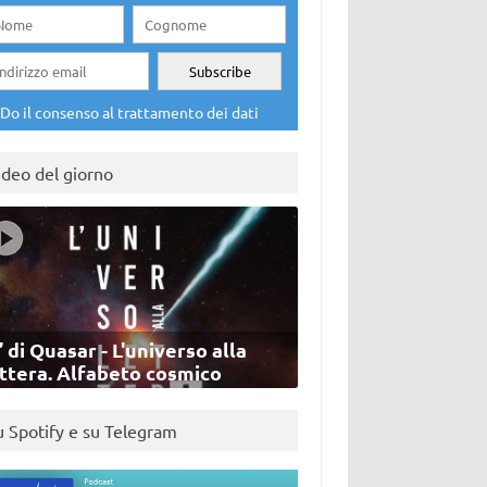
Do il consenso al trattamento dei dati
ideo del giorno
’ di Quasar - L'universo alla
ettera. Alfabeto cosmico
u Spotify e su Telegram