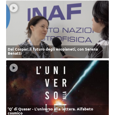
Dal Cospar: il futuro degli esopianeti, con Serena
Benatti
‘Q’ di Quasar - L'universo alla lettera. Alfabeto
cosmico