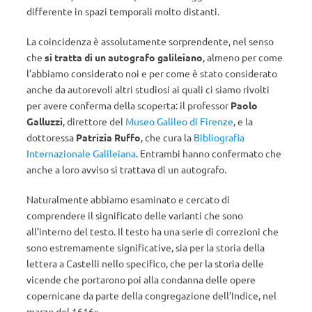
differente in spazi temporali molto distanti.
La coincidenza è assolutamente sorprendente, nel senso
che
si tratta di un autografo galileiano
, almeno per come
l’abbiamo considerato noi e per come è stato considerato
anche da autorevoli altri studiosi ai quali ci siamo rivolti
per avere conferma della scoperta: il professor
Paolo
Galluzzi
, direttore del
Museo Galileo di Firenze
, e la
dottoressa
Patrizia Ruffo
, che cura la
Bibliografia
Internazionale Galileiana
. Entrambi hanno confermato che
anche a loro avviso si trattava di un autografo.
Naturalmente abbiamo esaminato e cercato di
comprendere il significato delle varianti che sono
all’interno del testo. Il testo ha una serie di correzioni che
sono estremamente significative, sia per la storia della
lettera a Castelli nello specifico, che per la storia delle
vicende che portarono poi alla condanna delle opere
copernicane da parte della congregazione dell’Indice, nel
marzo del 1616».