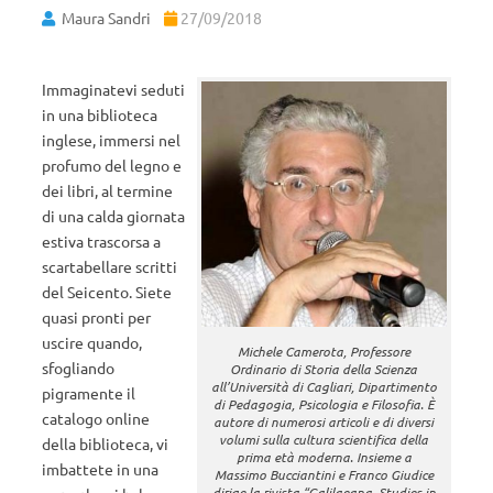
Maura Sandri
27/09/2018
Immaginatevi seduti
in una biblioteca
inglese, immersi nel
profumo del legno e
dei libri, al termine
di una calda giornata
estiva trascorsa a
scartabellare scritti
del Seicento. Siete
quasi pronti per
uscire quando,
Michele Camerota, Professore
sfogliando
Ordinario di Storia della Scienza
all’Università di Cagliari, Dipartimento
pigramente il
di Pedagogia, Psicologia e Filosofia. È
catalogo online
autore di numerosi articoli e di diversi
volumi sulla cultura scientifica della
della biblioteca, vi
prima età moderna. Insieme a
imbattete in una
Massimo Bucciantini e Franco Giudice
dirige la rivista “Galilaeana. Studies in