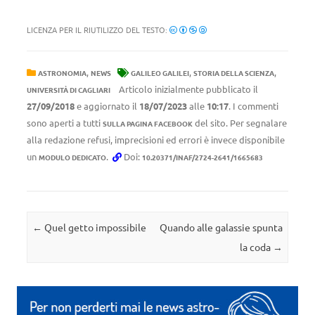
LICENZA PER IL RIUTILIZZO DEL TESTO:
,
,
,
ASTRONOMIA
NEWS
GALILEO GALILEI
STORIA DELLA SCIENZA
Articolo inizialmente pubblicato il
UNIVERSITÀ DI CAGLIARI
27/09/2018
e aggiornato il
18/07/2023
alle
10:17
. I commenti
sono aperti a tutti
del sito. Per segnalare
SULLA PAGINA FACEBOOK
alla redazione refusi, imprecisioni ed errori è invece disponibile
un
.
Doi:
MODULO DEDICATO
10.20371/INAF/2724-2641/1665683
Navigazione articolo
←
Quel getto impossibile
Quando alle galassie spunta
la coda
→