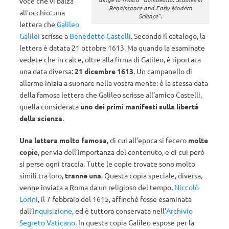
voce che vi balza
Renaissance and Early Modern
all’occhio: una
Science”.
lettera che
Galileo
Galilei
scrisse a
Benedetto Castelli
. Secondo il catalogo, la
lettera è datata 21 ottobre 1613. Ma quando la esaminate
vedete che in calce, oltre alla firma di Galileo, è riportata
una data diversa:
21 dicembre 1613
. Un campanello di
allarme inizia a suonare nella vostra mente: è la stessa data
della famosa lettera che Galileo scrisse all’amico Castelli,
quella considerata
uno dei primi manifesti sulla libertà
della scienza
.
Una lettera molto famosa
, di cui all’epoca si fecero
molte
copie
, per via dell’importanza del contenuto, e di cui però
si perse ogni traccia. Tutte le copie trovate sono molto
simili tra loro,
tranne una
. Questa copia speciale, diversa,
venne inviata a Roma da un religioso del tempo,
Niccolò
Lorini
, il 7 febbraio del 1615, affinché fosse esaminata
dall’
Inquisizione
, ed è tuttora conservata nell’
Archivio
Segreto Vaticano
. In questa copia Galileo espose per la