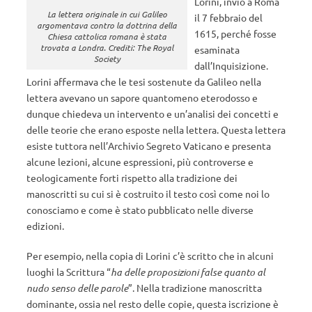
Lorini, inviò a Roma
La lettera originale in cui Galileo
il 7 febbraio del
argomentava contro la dottrina della
1615, perché fosse
Chiesa cattolica romana è stata
trovata a Londra. Crediti: The Royal
esaminata
Society
dall’Inquisizione.
Lorini affermava che le tesi sostenute da Galileo nella
lettera avevano un sapore quantomeno eterodosso e
dunque chiedeva un intervento e un’analisi dei concetti e
delle teorie che erano esposte nella lettera. Questa lettera
esiste tuttora nell’Archivio Segreto Vaticano e presenta
alcune lezioni, alcune espressioni, più controverse e
teologicamente forti rispetto alla tradizione dei
manoscritti su cui si è costruito il testo così come noi lo
conosciamo e come è stato pubblicato nelle diverse
edizioni.
Per esempio, nella copia di Lorini c’è scritto che in alcuni
luoghi la Scrittura “
ha delle proposizioni false quanto al
nudo senso delle parole
”. Nella tradizione manoscritta
dominante, ossia nel resto delle copie, questa iscrizione è