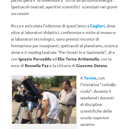
parteciperà il 16 novembre a “Un tè ad altissima energia”.
Spettacoli teatrali, aperitivi scientifici scienziati nei giorni
successivi
Ricca e articolata l’edizione di quest’anno a
Cagliari
, dove
oltre ai laboratori didattici, conferenze e visite al museo e
ai laboratori tecnologici, sono previsti incontri di
formazione per insegnanti, spettacoli al planetario, science
show e il
reading
teatrale “Per Giove! Io e Ganimede”, di e
con
Ignazio Porceddu
ed
Elio Turno Arthemalle
, con la
voce di
Rossella Faa
e la chitarra di
Giacomo Deiana
.
A
Torino
,
con
l’iniziativa “cielo@s
cuola”, durante il
weekend i docenti
di discipline
scientifiche delle
scuole superiori
avranno