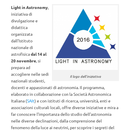
Light in Astronomy
,
iniziativa di
divulgazione e
didattica
organizzata
dall’Istituto
nazionale di
astrofisica
dal 14 al
20 novembre
, si
prepara ad
accogliere nelle sedi
Il logo dell’iniziativa
nazionali studenti,
docenti e appassionati di astronomia. Il programma,
elaborato in collaborazione con la Società Astronomica
Italiana (
SAIt
) e con istituti di ricerca, università, enti e
associazioni culturali locali, offre diverse iniziative e mira a
far conoscere l’importanza dello studio dell’astronomia
nelle diverse declinazioni, dalla comprensione del
fenomeno della luce ai neutrini, per scoprire i segreti del