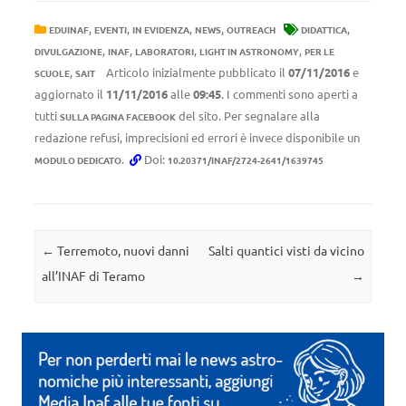
,
,
,
,
,
EDUINAF
EVENTI
IN EVIDENZA
NEWS
OUTREACH
DIDATTICA
,
,
,
,
DIVULGAZIONE
INAF
LABORATORI
LIGHT IN ASTRONOMY
PER LE
,
Articolo inizialmente pubblicato il
07/11/2016
e
SCUOLE
SAIT
aggiornato il
11/11/2016
alle
09:45
. I commenti sono aperti a
tutti
del sito. Per segnalare alla
SULLA PAGINA FACEBOOK
redazione refusi, imprecisioni ed errori è invece disponibile un
.
Doi:
MODULO DEDICATO
10.20371/INAF/2724-2641/1639745
Navigazione articolo
←
Terremoto, nuovi danni
Salti quantici visti da vicino
all’INAF di Teramo
→