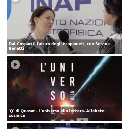
Dal Cospar: il futuro degli esopianeti, con Serena
Benatti
‘Q’ di Quasar - L'universo alla lettera. Alfabeto
cosmico