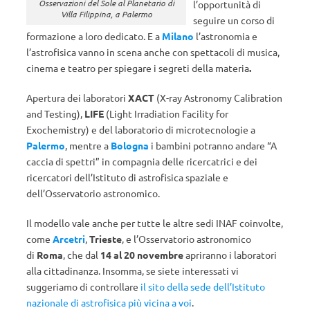
Osservazioni del Sole al Planetario di
l’opportunità di
Villa Filippina, a Palermo
seguire un corso di
formazione a loro dedicato. E a
Milano
l’astronomia e
l’astrofisica vanno in scena anche con spettacoli di musica,
cinema e teatro per spiegare i segreti della materia
.
Apertura dei laboratori
XACT
(X-ray Astronomy Calibration
and Testing),
LIFE
(Light Irradiation Facility for
Exochemistry) e del laboratorio di microtecnologie a
Palermo
, mentre a
Bologna
i bambini potranno andare “A
caccia di spettri” in compagnia delle ricercatrici e dei
ricercatori dell’Istituto di astrofisica spaziale e
dell’Osservatorio astronomico.
Il modello vale anche per tutte le altre sedi INAF coinvolte,
come
Arcetri
,
Trieste
, e l’Osservatorio astronomico
di
Roma
, che dal
14 al 20 novembre
apriranno i laboratori
alla cittadinanza. Insomma, se siete interessati vi
suggeriamo di controllare
il sito della sede dell’Istituto
nazionale di astrofisica più vicina a voi
.