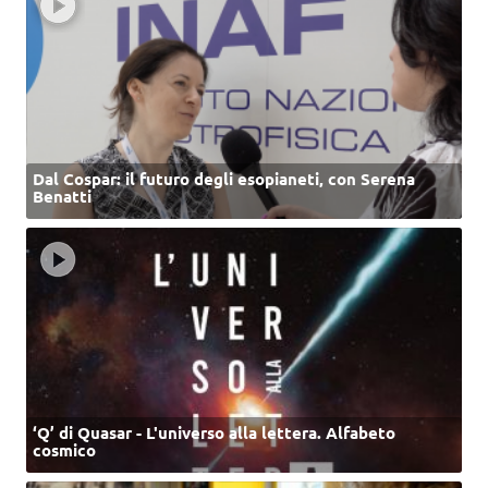
Dal Cospar: il futuro degli esopianeti, con Serena
Benatti
‘Q’ di Quasar - L'universo alla lettera. Alfabeto
cosmico