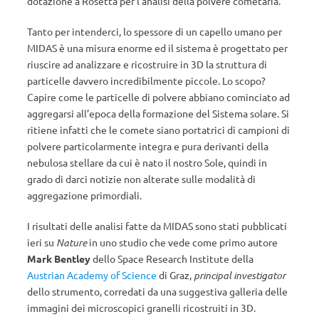
dotazione a Rosetta per l’analisi della polvere cometaria.
Tanto per intenderci, lo spessore di un capello umano per
MIDAS è una misura enorme ed il sistema è progettato per
riuscire ad analizzare e ricostruire in 3D la struttura di
particelle davvero incredibilmente piccole. Lo scopo?
Capire come le particelle di polvere abbiano cominciato ad
aggregarsi all’epoca della formazione del Sistema solare. Si
ritiene infatti che le comete siano portatrici di campioni di
polvere particolarmente integra e pura derivanti della
nebulosa stellare da cui è nato il nostro Sole, quindi in
grado di darci notizie non alterate sulle modalità di
aggregazione primordiali.
I risultati delle analisi fatte da MIDAS sono stati pubblicati
ieri su
Nature
in uno studio che vede come primo autore
Mark Bentley
dello Space Research Institute della
Austrian Academy of Science
di Graz,
principal investigator
dello strumento, corredati da una suggestiva galleria delle
immagini dei microscopici granelli ricostruiti in 3D.