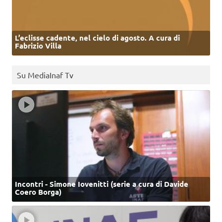
L’eclisse cadente, nel cielo di agosto. A cura di
Fabrizio Villa
Su MediaInaf Tv
Incontri - Simone Iovenitti (serie a cura di Davide
Coero Borga)