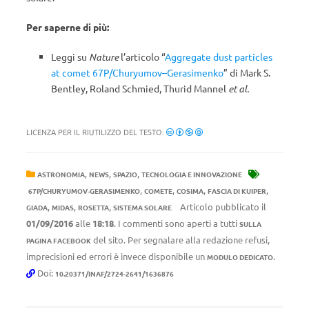
Per saperne di più:
Leggi su
Nature
l’articolo “
Aggregate dust particles
at comet 67P/Churyumov–Gerasimenko
” di Mark S.
Bentley, Roland Schmied, Thurid Mannel
et al.
LICENZA PER IL RIUTILIZZO DEL TESTO:
,
,
,
ASTRONOMIA
NEWS
SPAZIO
TECNOLOGIA E INNOVAZIONE
,
,
,
,
67P/CHURYUMOV-GERASIMENKO
COMETE
COSIMA
FASCIA DI KUIPER
,
,
,
Articolo pubblicato il
GIADA
MIDAS
ROSETTA
SISTEMA SOLARE
01/09/2016
alle
18:18
. I commenti sono aperti a tutti
SULLA
del sito. Per segnalare alla redazione refusi,
PAGINA FACEBOOK
imprecisioni ed errori è invece disponibile un
.
MODULO DEDICATO
Doi:
10.20371/INAF/2724-2641/1636876