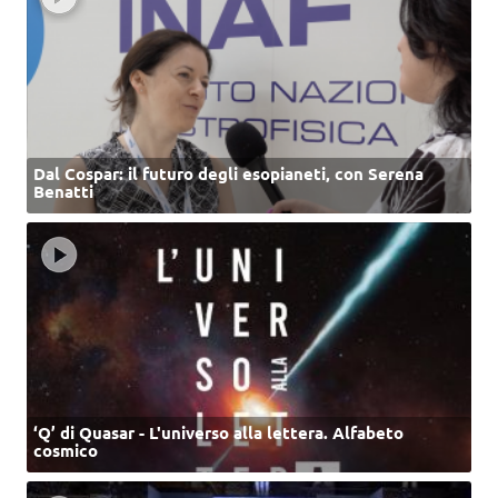
Dal Cospar: il futuro degli esopianeti, con Serena
Benatti
‘Q’ di Quasar - L'universo alla lettera. Alfabeto
cosmico