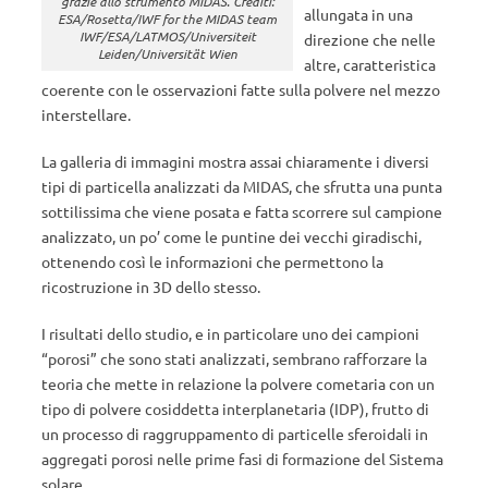
grazie allo strumento MIDAS. Crediti:
allungata in una
ESA/Rosetta/IWF for the MIDAS team
IWF/ESA/LATMOS/Universiteit
direzione che nelle
Leiden/Universität Wien
altre, caratteristica
coerente con le osservazioni fatte sulla polvere nel mezzo
interstellare.
La galleria di immagini mostra assai chiaramente i diversi
tipi di particella analizzati da MIDAS, che sfrutta una punta
sottilissima che viene posata e fatta scorrere sul campione
analizzato, un po’ come le puntine dei vecchi giradischi,
ottenendo così le informazioni che permettono la
ricostruzione in 3D dello stesso.
I risultati dello studio, e in particolare uno dei campioni
“porosi” che sono stati analizzati, sembrano rafforzare la
teoria che mette in relazione la polvere cometaria con un
tipo di polvere cosiddetta interplanetaria (IDP), frutto di
un processo di raggruppamento di particelle sferoidali in
aggregati porosi nelle prime fasi di formazione del Sistema
solare.