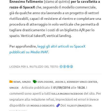
Ennesimo fallimento
(siamo al quinto)
per la cavalletta a
razzo di SpaceX
che, seguendo il modello commerciale,
già da qualche anno sta lavorando a un progetto di vettori
riutilizzabili, capaci di resistere al rientro e completare una
procedura di atterraggio in volo verticale che permetta di
tagliare drasticamente i costi di un biglietto A/R per lo
spazio. Vertical takeoff, vertical landing.
Per approfondire,
leggi gli altri articoli su SpaceX
pubblicati su
Media INAF
.
LICENZA PER IL RIUTILIZZO DEL TESTO:
,
,
,
,
NEWS
SPAZIO
ESPLOSIONE
JASON-3
KENNEDY SPACE CENTER
Articolo pubblicato il
01/09/2016
alle
18:26
. I
SPACEX
commenti sono aperti a tutti
del sito. Per
SULLA PAGINA FACEBOOK
segnalare alla redazione refusi, imprecisioni ed errori è invece
disponibile un
.
Doi:
MODULO DEDICATO
10.20371/INAF/2724-