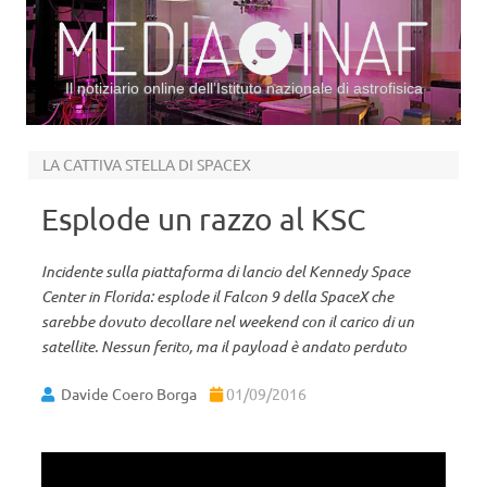
Il notiziario online dell’Istituto nazionale di astrofisica
Vai al contenuto
LA CATTIVA STELLA DI SPACEX
Esplode un razzo al KSC
Incidente sulla piattaforma di lancio del Kennedy Space
Center in Florida: esplode il Falcon 9 della SpaceX che
sarebbe dovuto decollare nel weekend con il carico di un
satellite. Nessun ferito, ma il payload è andato perduto
Davide Coero Borga
01/09/2016