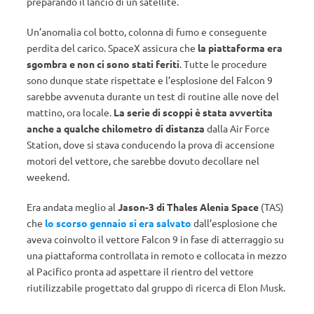
preparando il lancio di un satellite.
Un’anomalia col botto, colonna di fumo e conseguente
perdita del carico. SpaceX assicura che
la piattaforma era
sgombra e non ci sono stati feriti
. Tutte le procedure
sono dunque state rispettate e l’esplosione del Falcon 9
sarebbe avvenuta durante un test di routine alle nove del
mattino, ora locale.
La serie di scoppi è stata avvertita
anche a qualche chilometro di distanza
dalla Air Force
Station, dove si stava conducendo la prova di accensione
motori del vettore, che sarebbe dovuto decollare nel
weekend.
Era andata meglio al
Jason-3 di Thales Alenia Space
(TAS)
che
lo scorso gennaio si era salvato
dall’esplosione che
aveva coinvolto il vettore Falcon 9 in fase di atterraggio su
una piattaforma controllata in remoto e collocata in mezzo
al Pacifico pronta ad aspettare il rientro del vettore
riutilizzabile progettato dal gruppo di ricerca di Elon Musk.