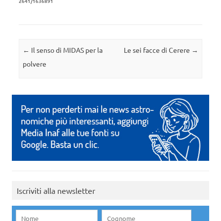
2641/1636891
Navigazione articolo
←
Il senso di MIDAS per la
Le sei facce di Cerere
→
polvere
Iscriviti alla newsletter