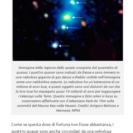
Immagine della regione dello spazio occupata dal quartetto di
quasar. I quattro quasar sono indicati da frecce e sono immersi in
una nebulosa gigante di gas denso e freddo visibile nell’immagine
come una nebbiolina azzurra. La nebulosa ha un’estensione di un
milione di anni luce, e questi oggetti sono così distanti da noi che
la loro luce ha impiegato quasi 10 miliardi di anni per raggiungere
i telescopi sulla Terra. Questa immagine a falsi colori si basa su
osservazioni effettuate con il telescopio Keck da 10m sulla
sommità del Mauna Kea nelle Hawaii. Crediti: Arrigoni-Battaia e
Hennawi, MPIA
Come se questa dose di fortuna non fosse abbastanza, i
quattro quasar sono anche circondati da una nebulosa