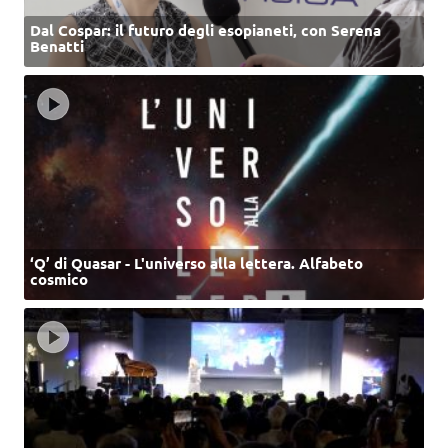
Dal Cospar: il futuro degli esopianeti, con Serena
Benatti
‘Q’ di Quasar - L'universo alla lettera. Alfabeto
cosmico