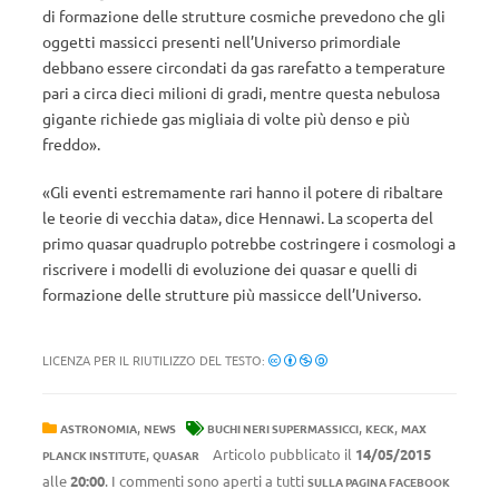
di formazione delle strutture cosmiche prevedono che gli
oggetti massicci presenti nell’Universo primordiale
debbano essere circondati da gas rarefatto a temperature
pari a circa dieci milioni di gradi, mentre questa nebulosa
gigante richiede gas migliaia di volte più denso e più
freddo».
«Gli eventi estremamente rari hanno il potere di ribaltare
le teorie di vecchia data», dice Hennawi. La scoperta del
primo quasar quadruplo potrebbe costringere i cosmologi a
riscrivere i modelli di evoluzione dei quasar e quelli di
formazione delle strutture più massicce dell’Universo.
LICENZA PER IL RIUTILIZZO DEL TESTO:
,
,
,
ASTRONOMIA
NEWS
BUCHI NERI SUPERMASSICCI
KECK
MAX
,
Articolo pubblicato il
14/05/2015
PLANCK INSTITUTE
QUASAR
alle
20:00
. I commenti sono aperti a tutti
SULLA PAGINA FACEBOOK