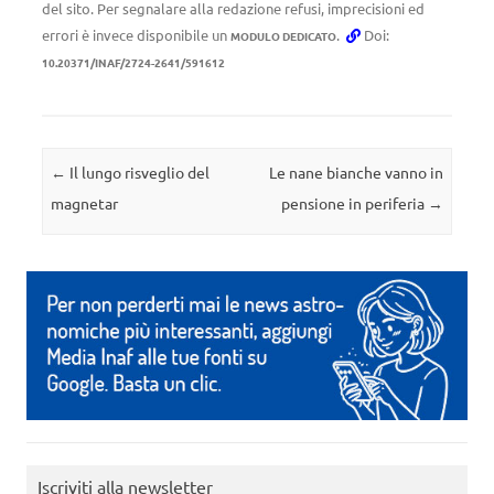
del sito. Per segnalare alla redazione refusi, imprecisioni ed
errori è invece disponibile un
.
Doi:
MODULO DEDICATO
10.20371/INAF/2724-2641/591612
Navigazione articolo
←
Il lungo risveglio del
Le nane bianche vanno in
magnetar
pensione in periferia
→
Iscriviti alla newsletter