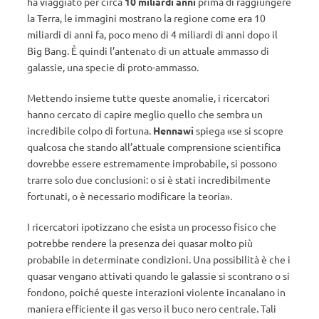
ha viaggiato per circa
10 miliardi anni
prima di raggiungere
la Terra, le immagini mostrano la regione come era 10
miliardi di anni fa, poco meno di 4 miliardi di anni dopo il
Big Bang. È quindi l’antenato di un attuale ammasso di
galassie, una specie di proto-ammasso.
Mettendo insieme tutte queste anomalie, i ricercatori
hanno cercato di capire meglio quello che sembra un
incredibile colpo di fortuna.
Hennawi
spiega «se si scopre
qualcosa che stando all’attuale comprensione scientifica
dovrebbe essere estremamente improbabile, si possono
trarre solo due conclusioni: o si è stati incredibilmente
fortunati, o è necessario modificare la teoria».
I ricercatori ipotizzano che esista un processo fisico che
potrebbe rendere la presenza dei quasar molto più
probabile in determinate condizioni. Una possibilità è che i
quasar vengano attivati ​​quando le galassie si scontrano o si
fondono, poiché queste interazioni violente incanalano in
maniera efficiente il gas verso il buco nero centrale. Tali