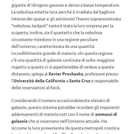
gigante di idrogeno gassoso e denso a basse temperature.
La nebulosa emette luce perché è irradiata dal bagliore
intenso dei quasar e gli astronomi l’hanno soprannominata
“nebulosa Jackpot” tanta è stata la loro sorpresa per la
scoperta. Inoltre, sia il quartetto che la nebulosa
circostante risiedono in una regione peculiare
dell’universo, caratterizzata da una quantità
incredibilmente grande di materia. «In questa regione
c’è una quantità di galassie centinaia di volte maggiore
rispetto a quanto ci si aspetterebbe di vedere a queste
distanze», spiega
J. Xavier Prochaska
, professore presso
l’
Università
della California
a
Santa Cruz
e responsabile
delle osservazioni al Keck.
Considerando il numero eccezionalmente elevato di
galassie, questo sistema potrebbe ricordare gli imponenti
addensamenti di materia noti con il nome di
ammassi di
galassie
che si osservano nell’Universo attuale. Ma
siccome la luce proveniente da questa metropoli cosmica