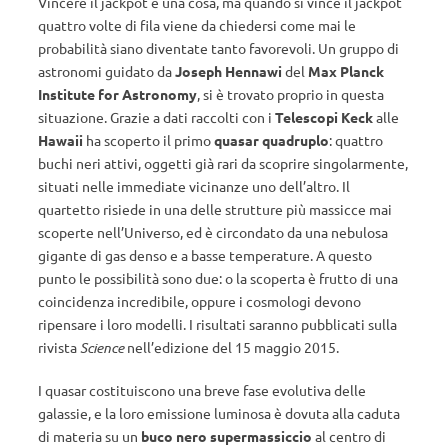
Vincere il jackpot è una cosa, ma quando si vince il jackpot
quattro volte di fila viene da chiedersi come mai le
probabilità siano diventate tanto favorevoli. Un gruppo di
astronomi guidato da
Joseph Hennawi
del
Max Planck
Institute for Astronomy
, si è trovato proprio in questa
situazione. Grazie a dati raccolti con i
Telescopi Keck
alle
Hawaii
ha scoperto il primo
quasar quadruplo
: quattro
buchi neri attivi, oggetti già rari da scoprire singolarmente,
situati nelle immediate vicinanze uno dell’altro. Il
quartetto risiede in una delle strutture più massicce mai
scoperte nell’Universo, ed è circondato da una nebulosa
gigante di gas denso e a basse temperature. A questo
punto le possibilità sono due: o la scoperta è frutto di una
coincidenza incredibile, oppure i cosmologi devono
ripensare i loro modelli. I risultati saranno pubblicati sulla
rivista
Science
nell’edizione del 15 maggio 2015.
I quasar costituiscono una breve fase evolutiva delle
galassie, e la loro emissione luminosa è dovuta alla caduta
di materia su un
buco nero supermassiccio
al centro di