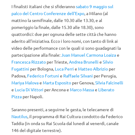
I finalisti italiani che si sfideranno
sabato 9 maggio sul
palco del Centro Conferenze dell’Expo
, a Milano (al
mattino la semifinale, dalle 10.30 alle 13.30, e al
pomeriggio la finale, dalle 15.30 alle 18.30), sono
quattordici: due per ognuna delle sette città che hanno
aderito all’iniziativa. Ecco i loro nomi, con tanto di link ai
video delle performance con le quali si sono guadagnati la
partecipazione alla finale:
Juan Manuel Carmona Loaiza
e
Francesca Rizzato
per Trieste,
Andrea Brunelli
e
Silvio
Fugattini
per Bologna,
Luca Perri
e
Matteo Albrizio
per
Padova,
Federico Fortuni
e
Raffaele Silvani
per Perugia,
Mariya Malova
e
Marta Esposito
per Genova,
Silvia Falcinelli
e
Lucia Di Vittori
per Ancona e
Marco Massa
e
Liberato
Pizza
per Napoli.
Saranno presenti, a seguirne le gesta, le telecamere di
Nautilus
, il programma di Rai Cultura condotto da Federico
Taddia (in onda su Rai Scuola dal lunedì al venerdì, canale
146 del digitale terrestre).