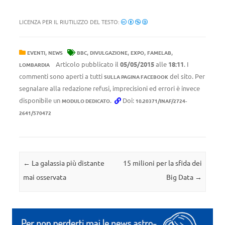
LICENZA PER IL RIUTILIZZO DEL TESTO:
,
,
,
,
,
EVENTI
NEWS
BBC
DIVULGAZIONE
EXPO
FAMELAB
Articolo pubblicato il
05/05/2015
alle
18:11
. I
LOMBARDIA
commenti sono aperti a tutti
del sito. Per
SULLA PAGINA FACEBOOK
segnalare alla redazione refusi, imprecisioni ed errori è invece
disponibile un
.
Doi:
MODULO DEDICATO
10.20371/INAF/2724-
2641/570472
Navigazione articolo
←
La galassia più distante
15 milioni per la sfida dei
mai osservata
Big Data
→