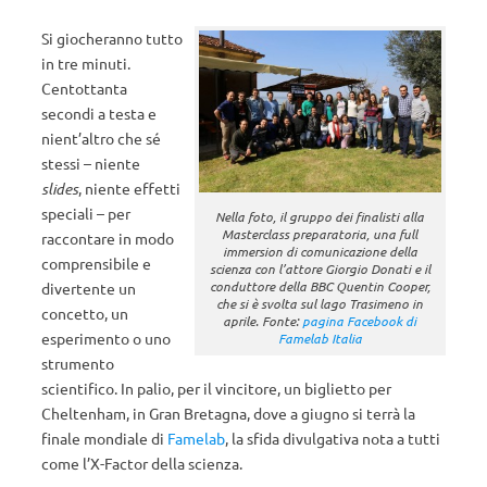
Si giocheranno tutto
in tre minuti.
Centottanta
secondi a testa e
nient’altro che sé
stessi – niente
slides
, niente effetti
speciali – per
Nella foto, il gruppo dei finalisti alla
Masterclass preparatoria, una full
raccontare in modo
immersion di comunicazione della
comprensibile e
scienza con l’attore Giorgio Donati e il
conduttore della BBC Quentin Cooper,
divertente un
che si è svolta sul lago Trasimeno in
concetto, un
aprile. Fonte:
pagina Facebook di
esperimento o uno
Famelab Italia
strumento
scientifico. In palio, per il vincitore, un biglietto per
Cheltenham, in Gran Bretagna, dove a giugno si terrà la
finale mondiale di
Famelab
, la sfida divulgativa nota a tutti
come l’X-Factor della scienza.