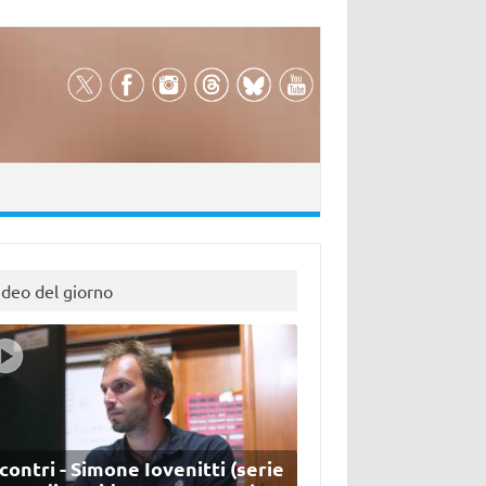
ideo del giorno
contri - Simone Iovenitti (serie