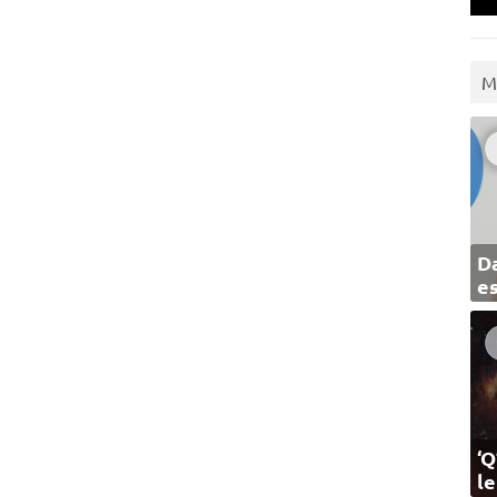
M
Da
e
‘Q
l