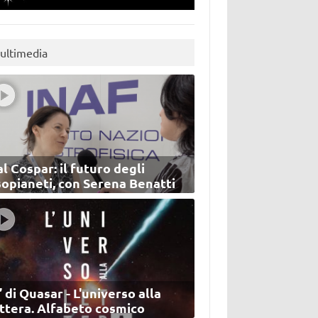
ultimedia
l Cospar: il futuro degli
sopianeti, con Serena Benatti
’ di Quasar - L'universo alla
ettera. Alfabeto cosmico