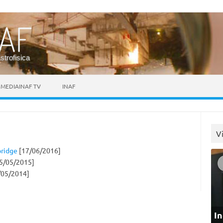
astrofisica
MEDIAINAF TV
INAF
V
bridge
[17/06/2016]
5/05/2015]
/05/2014]
In