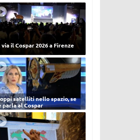
 via il Cospar 2026 a Firenze
oppi satelliti nello spazio, se
 parla al Cospar