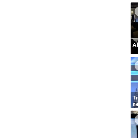
Al
Tr
ne