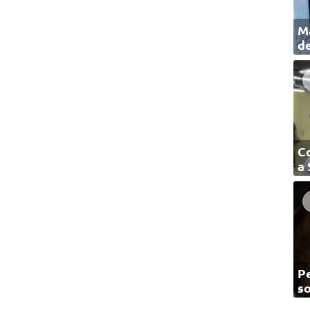
Ma
de
C
a
Pe
so