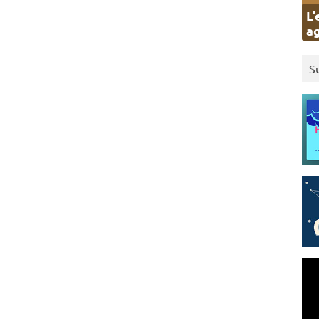
L’
ag
S