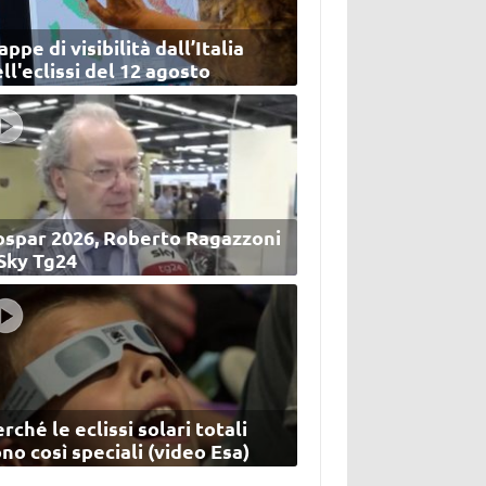
ppe di visibilità dall’Italia
ll'eclissi del 12 agosto
ospar 2026, Roberto Ragazzoni
 Sky Tg24
rché le eclissi solari totali
no così speciali (video Esa)