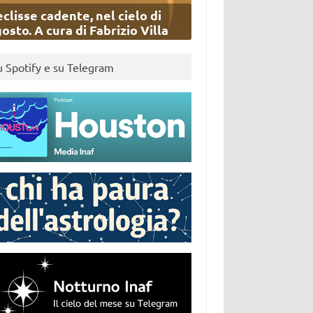
eclisse cadente, nel cielo di
osto. A cura di Fabrizio Villa
u Spotify e su Telegram