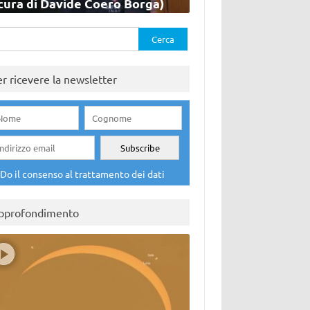
cura di Davide Coero Borga)
rca
er ricevere la newsletter
Do il consenso al trattamento dei dati
pprofondimento