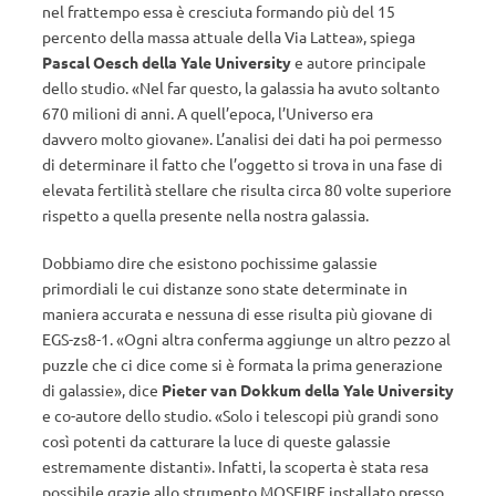
nel frattempo essa è cresciuta formando più del 15
percento della massa attuale della Via Lattea», spiega
Pascal Oesch della Yale University
e autore principale
dello studio. «Nel far questo, la galassia ha avuto soltanto
670 milioni di anni. A quell’epoca, l’Universo era
davvero molto giovane». L’analisi dei dati ha poi permesso
di determinare il fatto che l’oggetto si trova in una fase di
elevata fertilità stellare che risulta circa 80 volte superiore
rispetto a quella presente nella nostra galassia.
Dobbiamo dire che esistono pochissime galassie
primordiali le cui distanze sono state determinate in
maniera accurata e nessuna di esse risulta più giovane di
EGS-zs8-1. «Ogni altra conferma aggiunge un altro pezzo al
puzzle che ci dice come si è formata la prima generazione
di galassie», dice
Pieter van Dokkum della Yale University
e co-autore dello studio. «Solo i telescopi più grandi sono
così potenti da catturare la luce di queste galassie
estremamente distanti». Infatti, la scoperta è stata resa
possibile grazie allo strumento MOSFIRE installato presso