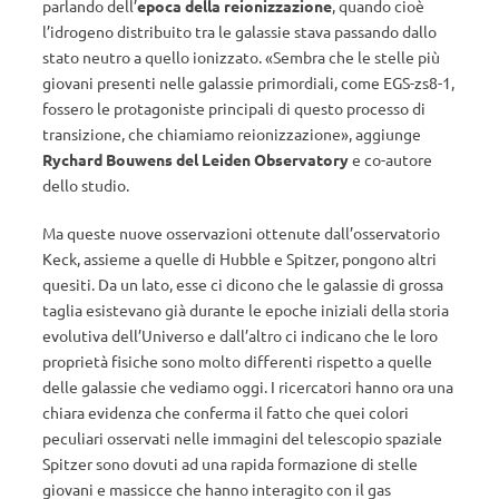
parlando dell’
epoca della reionizzazione
, quando cioè
l’idrogeno distribuito tra le galassie stava passando dallo
stato neutro a quello ionizzato. «Sembra che le stelle più
giovani presenti nelle galassie primordiali, come EGS-zs8-1,
fossero le protagoniste principali di questo processo di
transizione, che chiamiamo reionizzazione», aggiunge
Rychard Bouwens del Leiden Observatory
e co-autore
dello studio.
Ma queste nuove osservazioni ottenute dall’osservatorio
Keck, assieme a quelle di Hubble e Spitzer, pongono altri
quesiti. Da un lato, esse ci dicono che le galassie di grossa
taglia esistevano già durante le epoche iniziali della storia
evolutiva dell’Universo e dall’altro ci indicano che le loro
proprietà fisiche sono molto differenti rispetto a quelle
delle galassie che vediamo oggi. I ricercatori hanno ora una
chiara evidenza che conferma il fatto che quei colori
peculiari osservati nelle immagini del telescopio spaziale
Spitzer sono dovuti ad una rapida formazione di stelle
giovani e massicce che hanno interagito con il gas