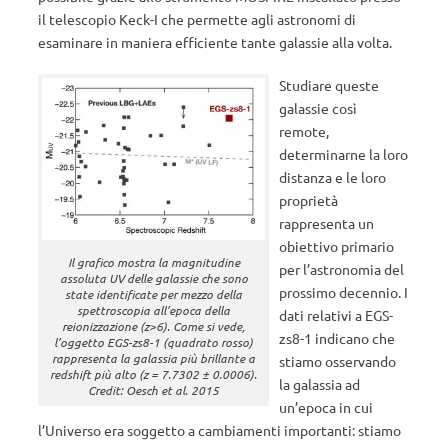
il telescopio Keck-I che permette agli astronomi di
esaminare in maniera efficiente tante galassie alla volta.
Studiare queste
galassie così
remote,
determinarne la loro
distanza e le loro
proprietà
rappresenta un
obiettivo primario
Il grafico mostra la magnitudine
per l’astronomia del
assoluta UV delle galassie che sono
prossimo decennio. I
state identificate per mezzo della
spettroscopia all’epoca della
dati relativi a EGS-
reionizzazione (z>6). Come si vede,
zs8-1 indicano che
l’oggetto EGS-zs8-1 (quadrato rosso)
rappresenta la galassia più brillante a
stiamo osservando
redshift più alto (z = 7.7302 ± 0.0006).
la galassia ad
Credit: Oesch et al. 2015
un’epoca in cui
l’Universo era soggetto a cambiamenti importanti: stiamo