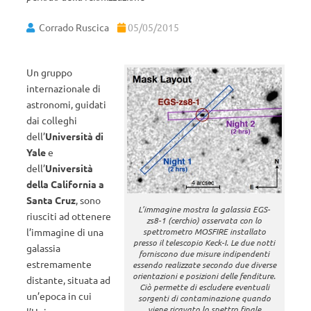
Corrado Ruscica
05/05/2015
Un gruppo
internazionale di
astronomi, guidati
dai colleghi
dell’
Università di
Yale
e
dell’
Università
della California a
Santa Cruz
, sono
L’immagine mostra la galassia EGS-
riusciti ad ottenere
zs8-1 (cerchio) osservata con lo
spettrometro MOSFIRE installato
l’immagine di una
presso il telescopio Keck-I. Le due notti
galassia
forniscono due misure indipendenti
estremamente
essendo realizzate secondo due diverse
orientazioni e posizioni delle fenditure.
distante,
situata ad
Ciò permette di escludere eventuali
un’epoca in cui
sorgenti di contaminazione quando
viene ricavato lo spettro finale