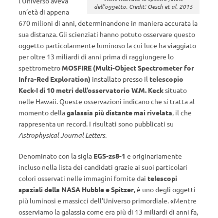
l’Universo aveva
dell’oggetto. Credit: Oesch et al. 2015
un’età di appena
670 milioni di anni, determinandone in maniera accurata la
sua distanza. Gli scienziati hanno potuto osservare questo
oggetto particolarmente luminoso la cui luce ha viaggiato
per oltre 13 miliardi di anni prima di raggiungere lo
spettrometro
MOSFIRE (Multi-Object Spectrometer for
Infra-Red Exploration)
installato presso il
telescopio
Keck-I di 10 metri dell’osservatorio W.M. Keck
situato
nelle Hawaii. Queste osservazioni indicano che si tratta al
momento della
galassia più distante mai rivelata
, il che
rappresenta un record. I risultati sono pubblicati su
Astrophysical Journal Letters
.
Denominato con la sigla
EGS-zs8-1
e originariamente
incluso nella lista dei candidati grazie ai suoi particolari
colori osservati nelle immagini fornite dai
telescopi
spaziali della NASA Hubble e Spitzer
,
è uno degli oggetti
più luminosi e massicci dell’Universo primordiale. «Mentre
osserviamo la galassia come era più di 13 miliardi di anni fa,