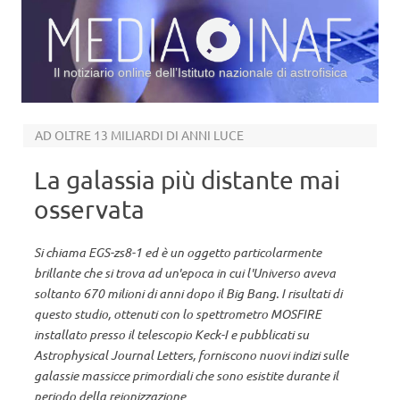
Il notiziario online dell’Istituto nazionale di astrofisica
Vai al contenuto
AD OLTRE 13 MILIARDI DI ANNI LUCE
La galassia più distante mai
osservata
Si chiama EGS-zs8-1 ed è un oggetto particolarmente
brillante che si trova ad un'epoca in cui l'Universo aveva
soltanto 670 milioni di anni dopo il Big Bang. I risultati di
questo studio, ottenuti con lo spettrometro MOSFIRE
installato presso il telescopio Keck-I e pubblicati su
Astrophysical Journal Letters, forniscono nuovi indizi sulle
galassie massicce primordiali che sono esistite durante il
periodo della reionizzazione