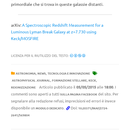
primordiale che si trova in queste galassie distanti.
arXiv:
A Spectroscopic Redshift Measurement for a
Luminous Lyman Break Galaxy at z=7.730 using
Keck/MOSFIRE
LICENZA PER IL RIUTILIZZO DEL TESTO:
,
,
ASTRONOMIA
NEWS
TECNOLOGIA E INNOVAZIONE
,
,
,
ASTROPHYSICAL JOURNAL
FORMAZIONE STELLARE
KECK
Articolo pubblicato il
05/05/2015
alle
18:00
. I
REIONIZZAZIONE
commenti sono aperti a tutti
del sito. Per
SULLA PAGINA FACEBOOK
segnalare alla redazione refusi, imprecisioni ed errori è invece
disponibile un
.
Doi:
MODULO DEDICATO
10.20371/INAF/2724-
2641/569804