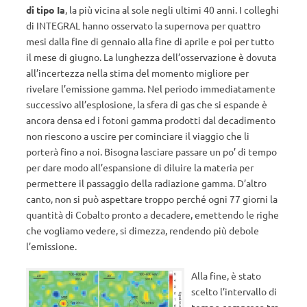
di tipo Ia
, la più vicina al sole negli ultimi 40 anni. I colleghi
di INTEGRAL hanno osservato la supernova per quattro
mesi dalla fine di gennaio alla fine di aprile e poi per tutto
il mese di giugno. La lunghezza dell’osservazione è dovuta
all’incertezza nella stima del momento migliore per
rivelare l’emissione gamma. Nel periodo immediatamente
successivo all’esplosione, la sfera di gas che si espande è
ancora densa ed i fotoni gamma prodotti dal decadimento
non riescono a uscire per cominciare il viaggio che li
porterà fino a noi. Bisogna lasciare passare un po’ di tempo
per dare modo all’espansione di diluire la materia per
permettere il passaggio della radiazione gamma. D’altro
canto, non si può aspettare troppo perché ogni 77 giorni la
quantità di Cobalto pronto a decadere, emettendo le righe
che vogliamo vedere, si dimezza, rendendo più debole
l’emissione.
Alla fine, è stato
scelto l’intervallo di
tempo compreso tra