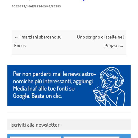
10.20371/INAF/2724-2641/75283
Navigazione articolo
←
I marziani sbarcano su
Uno scrigno di stelle nel
Focus
Pegaso
→
Iscriviti alla newsletter