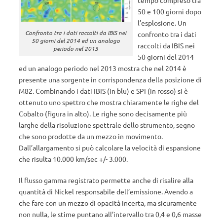
50 e 100 giorni dopo
l’esplosione. Un
Confronto tra i dati raccolti da IBIS nei
confronto tra i dati
50 giorni del 2014 ed un analogo
raccolti da IBIS nei
periodo nel 2013
50 giorni del 2014
ed un analogo periodo nel 2013 mostra che nel 2014 è
presente una sorgente in corrispondenza della posizione di
M82. Combinando i dati IBIS (in blu) e SPI (in rosso) si è
ottenuto uno spettro che mostra chiaramente le righe del
Cobalto (figura in alto). Le righe sono decisamente più
larghe della risoluzione spettrale dello strumento, segno
che sono prodotte da un mezzo in movimento.
Dall’allargamento si può calcolare la velocità di espansione
che risulta 10.000 km/sec +/- 3.000.
Il flusso gamma registrato permette anche di risalire alla
quantità di Nickel responsabile dell’emissione. Avendo a
che fare con un mezzo di opacità incerta, ma sicuramente
non nulla, le stime puntano all’intervallo tra 0,4 e 0,6 masse