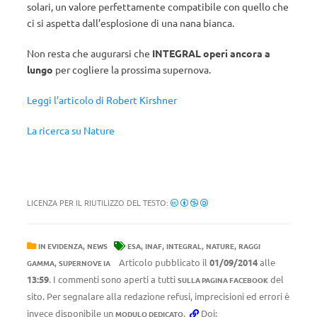
solari, un valore perfettamente compatibile con quello che
ci si aspetta dall’esplosione di una nana bianca.
Non resta che augurarsi che
INTEGRAL operi ancora a
lungo
per cogliere la prossima supernova.
Leggi l’articolo di Robert Kirshner
La ricerca su Nature
LICENZA PER IL RIUTILIZZO DEL TESTO:
,
,
,
,
,
IN EVIDENZA
NEWS
ESA
INAF
INTEGRAL
NATURE
RAGGI
,
Articolo pubblicato il
01/09/2014
alle
GAMMA
SUPERNOVE IA
13:59
. I commenti sono aperti a tutti
del
SULLA PAGINA FACEBOOK
sito. Per segnalare alla redazione refusi, imprecisioni ed errori è
invece disponibile un
.
Doi:
MODULO DEDICATO