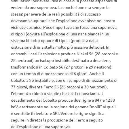
simulazioni per avere idea di cosa ci si potesse aspettare di
vedere da una supernova. La conclusione era sempre la
stessa: per avere delle reali possibilità di successo
dovevamo augurarci che l’esplosione avvenisse nel nostro
vicinato cosmico. Poco importava che fosse una supernova
di tipo I (dovuta all’esplosione di una nana bianca in un
sistema binario) oppure di tipo II (prodotta dalla
distruzione di una stella molto più massiva del sole). In
entrambi i casi l’esplosione produce Nickel 56 (28 protoni e
28 neutroni) un isotopo instabile destinato a decadere,
trasformandosi in Colbato 56 (27 protoni e 29 neutroni),
con un tempo di dimezzamento di 6 giorni. Anche il
Cobalto 56 è instabile e, con un tempo di dimezzamento di
77 giorni, diventa Ferro 56 (26 protoni e 30 neutroni),
l’elemento chimico stabile che tutti conosciamo. Il
decadimento del Cobalto produce due righe a 847 e 1238
keV, esattamente nella regione dei gamma “molli” ai quali
è sensibile il rivelatore SPI. Vedere le righe significa
seguire in diretta la produzione del Ferro a seguito
dell’esplosione di una supernova.