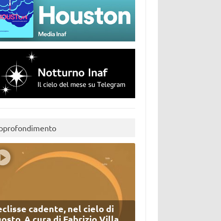
pprofondimento
eclisse cadente, nel cielo di
osto. A cura di Fabrizio Villa