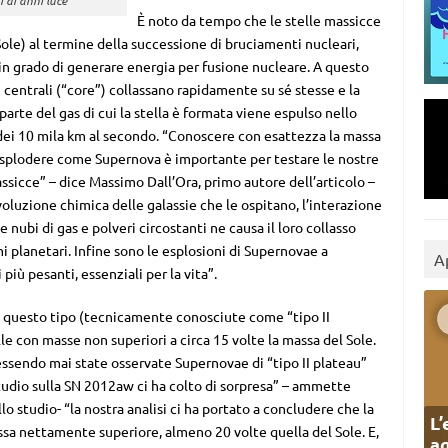
È noto da tempo che le stelle massicce
ole) al termine della successione di bruciamenti nucleari,
 in grado di generare energia per fusione nucleare. A questo
ti centrali (“core”) collassano rapidamente su sé stesse e la
rte del gas di cui la stella è formata viene espulso nello
 dei 10 mila km al secondo. “Conoscere con esattezza la massa
 esplodere come Supernova è importante per testare le nostre
ssicce” – dice Massimo Dall’Ora, primo autore dell’articolo –
voluzione chimica delle galassie che le ospitano, l’interazione
e nubi di gas e polveri circostanti ne causa il loro collasso
i planetari. Infine sono le esplosioni di Supernovae a
A
iù pesanti, essenziali per la vita”.
di questo tipo (tecnicamente conosciute come “tipo II
e con masse non superiori a circa 15 volte la massa del Sole.
essendo mai state osservate Supernovae di “tipo II plateau”
tudio sulla SN 2012aw ci ha colto di sorpresa” – ammette
lo studio- “la nostra analisi ci ha portato a concludere che la
L’
sa nettamente superiore, almeno 20 volte quella del Sole. E,
ag