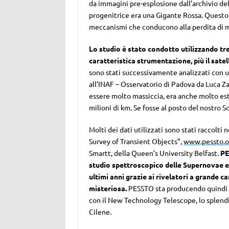
da immagini pre-esplosione dall’archivio de
progenitrice era una Gigante Rossa. Questo 
meccanismi che conducono alla perdita di m
Lo studio è stato condotto utilizzando tre
caratteristica strumentazione, più il satel
sono stati successivamente analizzati con u
all’INAF – Osservatorio di Padova da Luca Za
essere molto massiccia, era anche molto est
milioni di km. Se fosse al posto del nostro S
Molti dei dati utilizzati sono stati raccolt
Survey of Transient Objects”,
www.pessto.o
Smartt, della Queen’s University Belfast.
PE
studio spettroscopico delle Supernovae e 
ultimi anni grazie ai rivelatori a grande 
misteriosa.
PESSTO sta producendo quindi una
con il New Technology Telescope, lo splendi
Cilene.