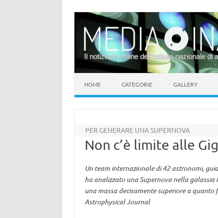
Il notiziario online dell’Istituto nazionale di 
Vai al contenuto
HOME
CATEGORIE
GALLERY
PER GENERARE UNA SUPERNOVA
Non c’è limite alle Gi
Un team internazionale di 42 astronomi, guida
ha analizzato una Supernova nella galassia 
una massa decisamente superiore a quanto fin
Astrophysical Journal