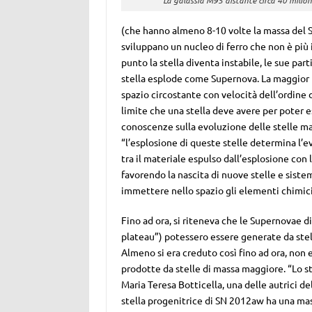
(che hanno almeno 8-10 volte la massa del S
sviluppano un nucleo di ferro che non è più
punto la stella diventa instabile, le sue par
stella esplode come Supernova. La maggior pa
spazio circostante con velocità dell’ordine
limite che una stella deve avere per poter
conoscenze sulla evoluzione delle stelle ma
“l’esplosione di queste stelle determina l’e
tra il materiale espulso dall’esplosione con l
favorendo la nascita di nuove stelle e sistem
immettere nello spazio gli elementi chimici p
Fino ad ora, si riteneva che le Supernovae 
plateau”) potessero essere generate da stell
Almeno si era creduto così fino ad ora, non 
prodotte da stelle di massa maggiore. “Lo s
Maria Teresa Botticella, una delle autrici del
stella progenitrice di SN 2012aw ha una mas