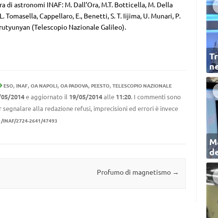
ra di astronomi INAF: M. Dall’Ora, M.T. Botticella, M. Della
 Tomasella, Cappellaro, E., Benetti, S. T. Iijima, U. Munari, P.
arutyunyan (Telescopio Nazionale Galileo).
Tr
ne
,
,
,
,
,
ESO
INAF
OA NAPOLI
OA PADOVA
PEESTO
TELESCOPIO NAZIONALE
/05/2014
e aggiornato il
19/05/2014
alle
11:20
. I commenti sono
r segnalare alla redazione refusi, imprecisioni ed errori è invece
1/INAF/2724-2641/47493
Ma
de
Profumo di magnetismo
→