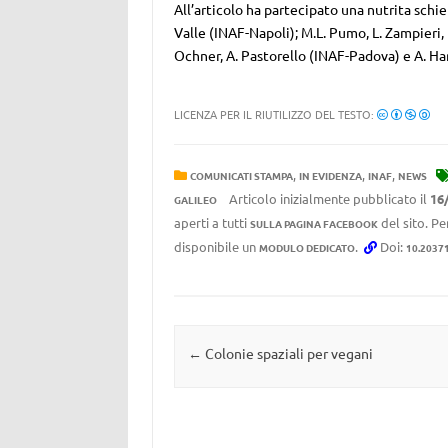
All’articolo ha partecipato una nutrita schie
Valle (INAF-Napoli); M.L. Pumo, L. Zampieri, L.
Ochner, A. Pastorello (INAF-Padova) e A. H
LICENZA PER IL RIUTILIZZO DEL TESTO:
,
,
,
COMUNICATI STAMPA
IN EVIDENZA
INAF
NEWS
Articolo inizialmente pubblicato il
16
GALILEO
aperti a tutti
del sito. Pe
SULLA PAGINA FACEBOOK
disponibile un
.
Doi:
MODULO DEDICATO
10.2037
Navigazione articolo
←
Colonie spaziali per vegani