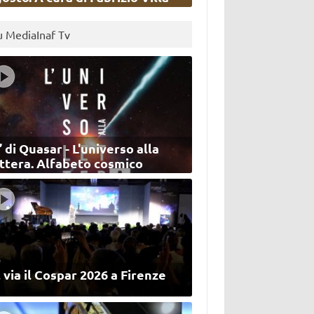
u MediaInaf Tv
’ di Quasar - L'universo alla
ettera. Alfabeto cosmico
 via il Cospar 2026 a Firenze