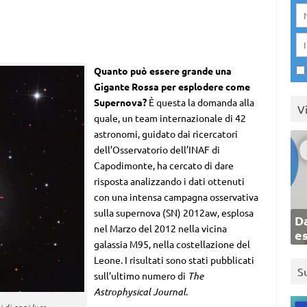
Quanto può essere grande una
Gigante Rossa per esplodere come
Supernova?
È
questa la domanda alla
V
quale, un team internazionale di 42
astronomi, guidato dai ricercatori
dell’Osservatorio dell’INAF di
Capodimonte, ha cercato di dare
risposta analizzando i dati ottenuti
con una intensa campagna osservativa
sulla supernova (SN) 2012aw, esplosa
Da
nel Marzo del 2012 nella vicina
e
galassia M95, nella costellazione del
Leone. I risultati sono stati pubblicati
S
sull’ultimo numero di
The
Astrophysical Journal.
 di anni luce