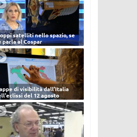
oppi satelliti nello spazio, se
 parla al Cospar
ppe di visibilità dall’Italia
ll'eclissi del 12 agosto