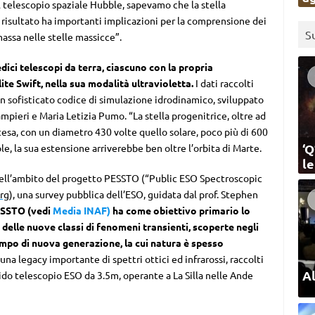
l telescopio spaziale Hubble, sapevamo che la stella
risultato ha importanti implicazioni per la comprensione dei
S
assa nelle stelle massicce”.
dici telescopi da terra, ciascuno con la propria
lite Swift, nella sua modalità ultravioletta.
I dati raccolti
n sofisticato codice di simulazione idrodinamico, sviluppato
mpieri e Maria Letizia Pumo. “La stella progenitrice, oltre ad
esa, con un diametro 430 volte quello solare, poco più di 600
‘Q
ole, la sua estensione arriverebbe ben oltre l’orbita di Marte.
l
i nell’ambito del progetto PESSTO (“Public ESO Spectroscopic
rg
), una survey pubblica dell’ESO, guidata dal prof. Stephen
SSTO (vedi
Media INAF)
ha come obiettivo primario lo
delle nuove classi di fenomeni transienti, scoperte negli
campo di nuova generazione, la cui natura è spesso
 legacy importante di spettri ottici ed infrarossi, raccolti
Al
do telescopio ESO da 3.5m, operante a La Silla nelle Ande